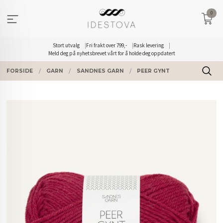
Gå
0
til
innholdet
Stort utvalg
Fri frakt over 799,-
Rask levering
Meld deg på nyhetsbrevet vårt for å holde deg oppdatert
FORSIDE
GARN
SANDNES GARN
PEER GYNT