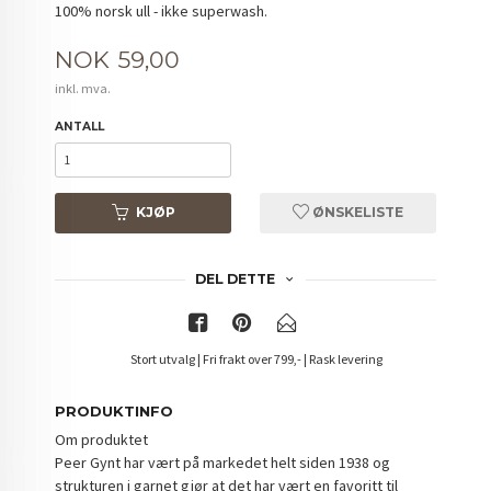
100% norsk ull - ikke superwash.
Pris
NOK
59,00
inkl. mva.
ANTALL
KJØP
ØNSKELISTE
DEL DETTE
Stort utvalg | Fri frakt over 799,- | Rask levering
PRODUKTINFO
Om produktet
Peer Gynt har vært på markedet helt siden 1938 og
strukturen i garnet gjør at det har vært en favoritt til