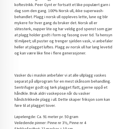
koftestrikk. Peer Gynt er fortsatt et like populært garn i
dag som den gang. 100% Norsk ull, ikke superwash-
behandlet. Plagg i norsk ull oppleves lette, lune og blir
mykere for hver gang du bruker det. Norsk ull er
slitesterk, nupper lite og har veldig god spenst som gjør
at plagg holder godt i form og fasong over tid. Ta hensyn
til miljøet; ull puster og trenger sjelden vask, vi anbefaler
heller at plagget luftes. Plagg av norsk ull har lang levetid
og kan være like fine i flere generasjoner.
Vasker du i maskin anbefaler vi at alle ullplagg vaskes
separat på ullprogram for en mest skånsom behandling.
Sentrifuger godt og tørk plagget flatt, gjerne oppå et
håndkle. Bruk aldri vaskepose når du vasker
håndstrikkede plagg i ull. Dette skaper friksjon som kan
føre til at plagget tover.
Løpelengde: Ca. 91 meter pr. 50 gram
Veiledende pinner: Pinne nr 3½, Pinne nr 4
Strikkefasthet: 22 masker = 10 cm