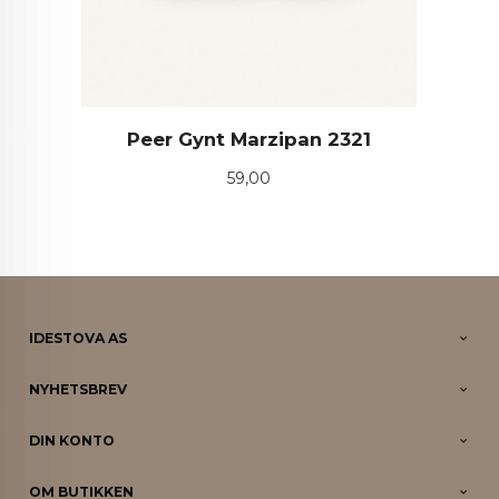
Peer Gynt Marzipan 2321
Pris
59,00
IDESTOVA AS
NYHETSBREV
DIN KONTO
OM BUTIKKEN