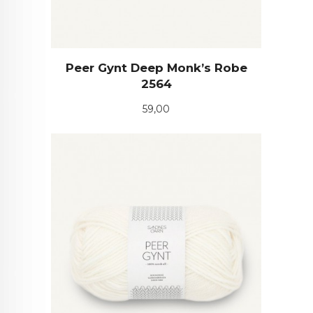
Peer Gynt Deep Monk’s Robe
2564
Pris
59,00