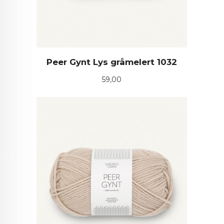
Peer Gynt Lys gråmelert 1032
Pris
59,00