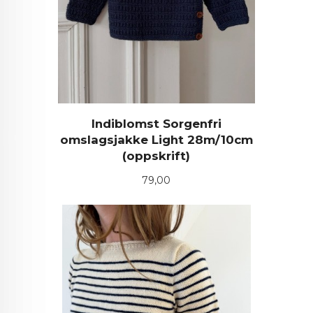
Indiblomst Sorgenfri
omslagsjakke Light 28m/10cm
(oppskrift)
Pris
79,00