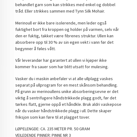
behandlet garn som kan strikkes med enkel og dobbel
tråd. Eller strikkes sammen med Tynn Silk Mohair.
Merinoull er ikke bare isolerende, men leder også
fuktighet bort fra kroppen og holder på varmen, selv når
den er fuktig, takket være fibrenes struktur. Ullen kan
absorbere opp til 30 % av sin egen vekt i vann før det
begynner å føles vått.
Vår leverandør har garantert at ullen vi kjøper ikke
kommer fra sauer som har blitt utsatt for mulesing.
Vasker du i maskin anbefaler vi at alle ullplagg vaskes
separat på ullprogram for en mest skånsom behandling.
På grunn av merinoullens unike absorberingsevne er det
viktig å sentrifugere håndstrikkede plagg godt, før det
tørkes flatt, gjerne oppå et håndkle. Bruk aldri vaskepose
når du vasker håndstrikkede plagg i ull. Dette skaper
friksjon som kan føre til at plagget tover.
LØPELENGDE: CA. 235 METER PR. 50 GRAM
VEILEDENDE PINNER: PINNE NR 3