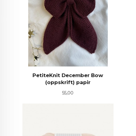
PetiteKnit December Bow
(oppskrift) papir
Pris
55,00