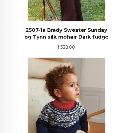
2507-1a Brady Sweater Sunday
og Tynn silk mohair Dark fudge
Pris
1 338,00