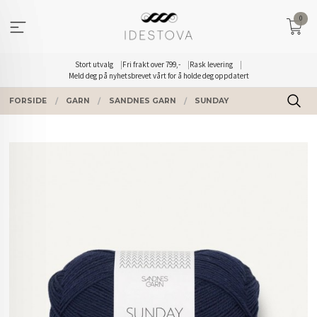
Gå
0
til
innholdet
Stort utvalg
Fri frakt over 799,-
Rask levering
Meld deg på nyhetsbrevet vårt for å holde deg oppdatert
FORSIDE
GARN
SANDNES GARN
SUNDAY