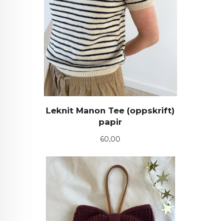
Leknit Manon Tee (oppskrift)
papir
Pris
60,00