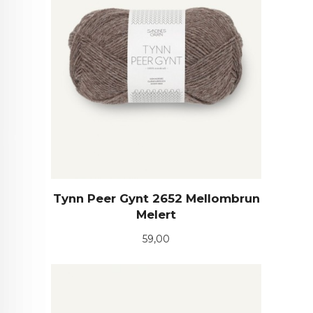
Tynn Peer Gynt 2652 Mellombrun
Melert
Pris
59,00