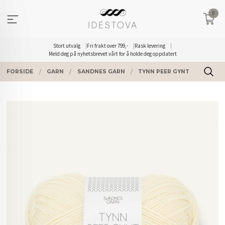
Gå
0
til
innholdet
Stort utvalg
Fri frakt over 799,-
Rask levering
Meld deg på nyhetsbrevet vårt for å holde deg oppdatert
FORSIDE
GARN
SANDNES GARN
TYNN PEER GYNT