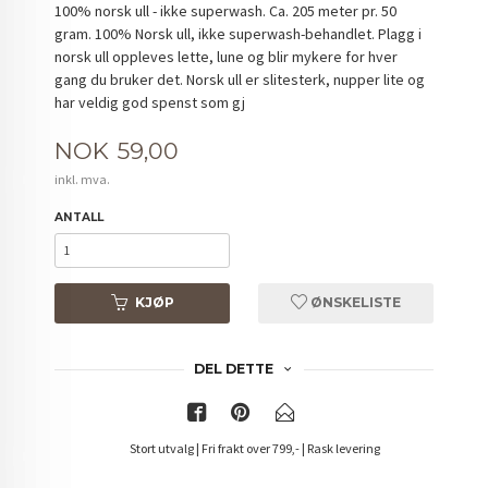
100% norsk ull - ikke superwash. Ca. 205 meter pr. 50
gram. 100% Norsk ull, ikke superwash-behandlet. Plagg i
norsk ull oppleves lette, lune og blir mykere for hver
gang du bruker det. Norsk ull er slitesterk, nupper lite og
har veldig god spenst som gj
Pris
NOK
59,00
inkl. mva.
ANTALL
KJØP
ØNSKELISTE
DEL DETTE
Stort utvalg | Fri frakt over 799,- | Rask levering