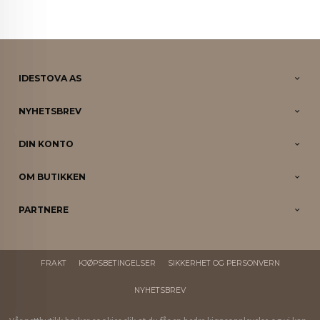
IDESTOVA AS
NYHETSBREV
DIN KONTO
OM BUTIKKEN
PARTNERE
FRAKT
KJØPSBETINGELSER
SIKKERHET OG PERSONVERN
NYHETSBREV