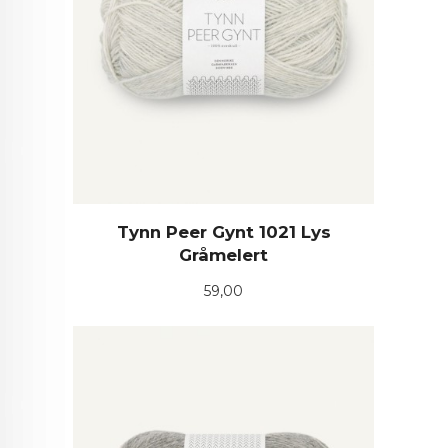
Tynn Peer Gynt 1021 Lys
Gråmelert
Pris
59,00