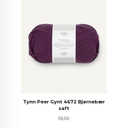
Tynn Peer Gynt 4672 Bjørnebær
saft
Pris
59,00