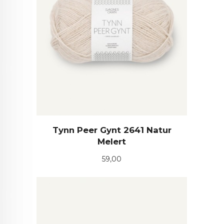
Tynn Peer Gynt 2641 Natur
Melert
Pris
59,00