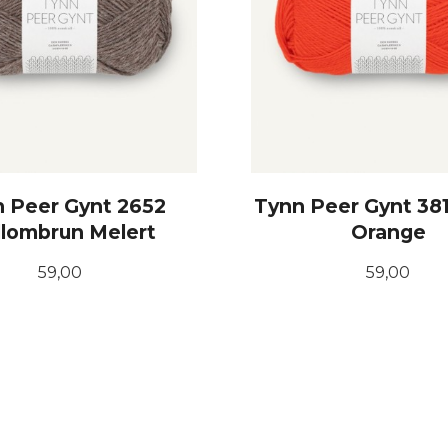
 Peer Gynt 2652
Tynn Peer Gynt 381
lombrun Melert
Orange
Pris
Pris
59,00
59,00
KJØP
KJØP