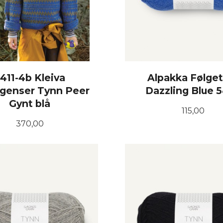
411-4b Kleiva
Alpakka Følget
genser Tynn Peer
Dazzling Blue 
Gynt blå
Pris
115,00
Pris
370,00
LES MER
KJØP