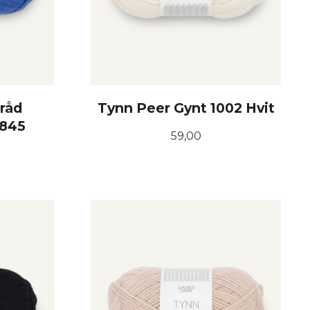
råd
Tynn Peer Gynt 1002 Hvit
5845
Pris
59,00
KJØP