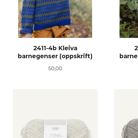
2411-4b Kleiva
2
barnegenser (oppskrift)
barne
Pris
50,00
KJØP