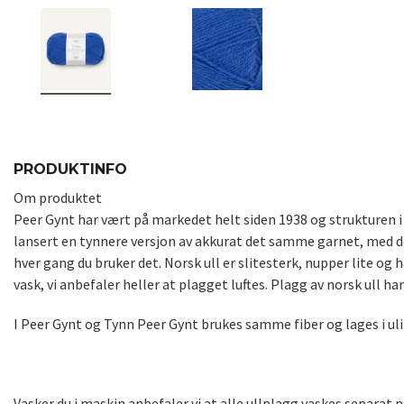
PRODUKTINFO
Om produktet
Peer Gynt har vært på markedet helt siden 1938 og strukturen i g
lansert en tynnere versjon av akkurat det samme garnet, med d
hver gang du bruker det. Norsk ull er slitesterk, nupper lite og 
vask, vi anbefaler heller at plagget luftes. Plagg av norsk ull har
I Peer Gynt og Tynn Peer Gynt brukes samme fiber og lages i uli
Vasker du i maskin anbefaler vi at alle ullplagg vaskes separat