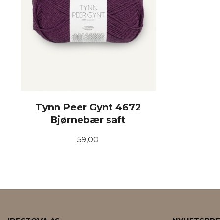
Tynn Peer Gynt 4672
Bjørnebær saft
Pris
59,00
KJØP