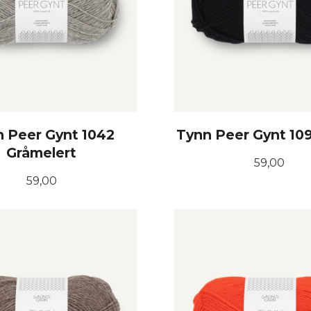
 Peer Gynt 1042
Tynn Peer Gynt 109
Gråmelert
Pris
59,00
Pris
59,00
KJØP
KJØP