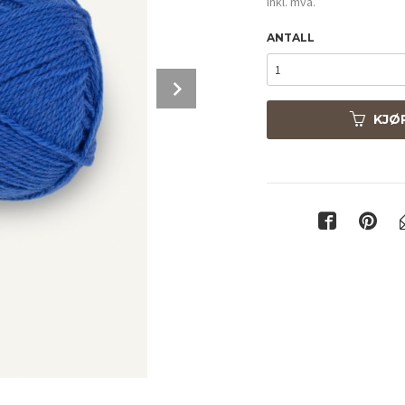
inkl. mva.
ANTALL
Next
KJØ