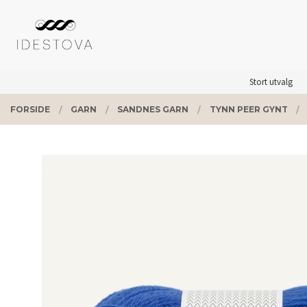
Gå
Lukk
PRODUKTER
til
innholdet
Stort utvalg
FORSIDE
GARN
SANDNES GARN
TYNN PEER GYNT