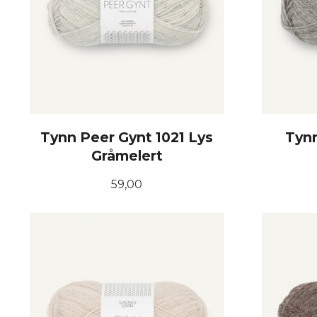
Tynn Peer Gynt 1021 Lys
Tynn
Gråmelert
Pris
59,00
KJØP