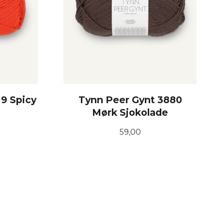
9 Spicy
Tynn Peer Gynt 3880
Mørk Sjokolade
Pris
59,00
KJØP