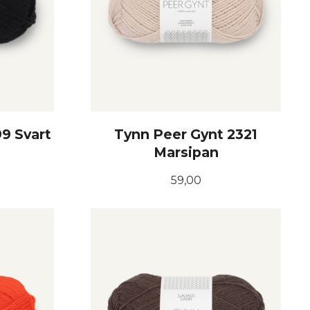
9 Svart
Tynn Peer Gynt 2321
Marsipan
Pris
59,00
KJØP