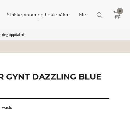
0
Strikkepinner og heklenåler
Mer
de deg oppdatert
R GYNT DAZZLING BLUE
erwash.