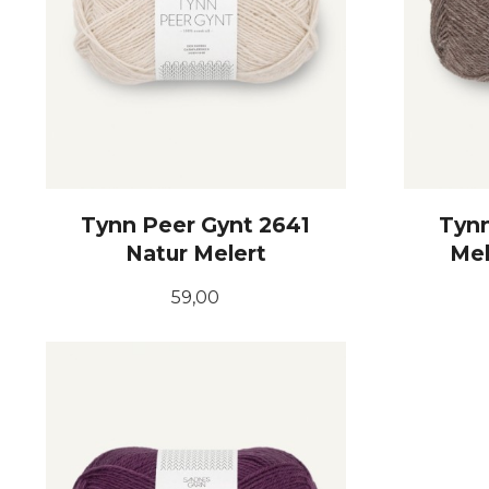
Tynn Peer Gynt 2641
Tynn
Natur Melert
Mel
Pris
59,00
KJØP