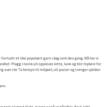
r fortsatt et like populært garn i dag som den gang. Nå har vi
et. Plagg i norsk ull oppleves lette, lune og blir mykere for
g over tid. Ta hensyn til miljøet; ull puster og trenger sjelden
arn.
g tørk plagget flatt, gjerne oppå et håndkle. Bruk aldri