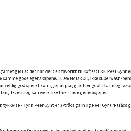
arnet gjør at det har vært en favoritt til koftestrikk. Peer Gynt e
e samme gode egenskapene. 100% Norsk ull, ikke superwash-behandl
har veldig god spenst som gjør at plagg holder godt i form og fason
 lang levetid og kan være like fine i flere generasjoner.
k tykkelse - Tynn Peer Gynt er 3-tråds garn og Peer Gynt 4-tråds g
 på ullprogram for en mest skånsom behandling. Sentrifuger godt o