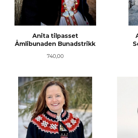
Anita tilpasset
Åmlibunaden Bunadstrikk
S
Pris
740,00
LES MER