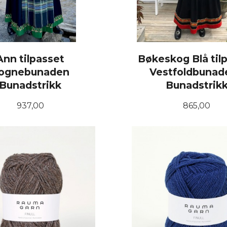
Ann tilpasset
Bøkeskog Blå til
ognebunaden
Vestfoldbunad
Bunadstrikk
Bunadstrik
Pris
Pris
937,00
865,00
LES MER
LES MER