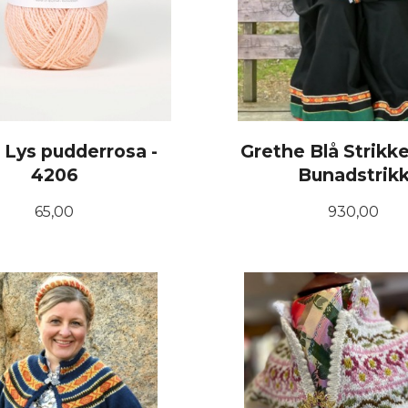
l Lys pudderrosa -
Grethe Blå Strikk
4206
Bunadstrik
Pris
Pris
65,00
930,00
KJØP
LES MER