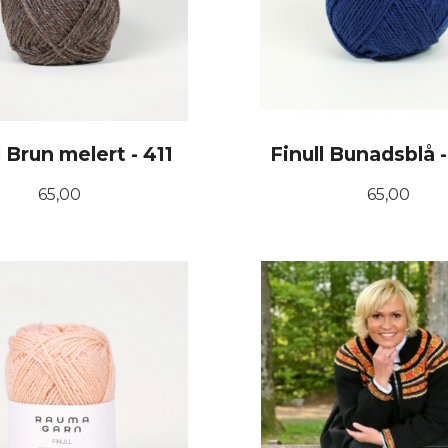
l Brun melert - 411
Finull Bunadsblå 
Pris
Pris
65,00
65,00
KJØP
KJØP