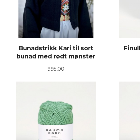
Bunadstrikk Kari til sort
Finul
bunad med rødt mønster
Pris
995,00
LES MER