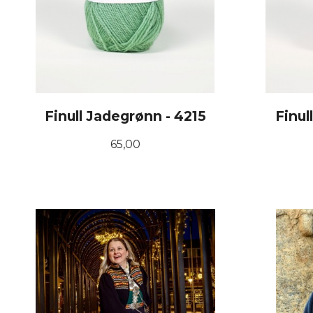
Finull Jadegrønn - 4215
Finul
Pris
65,00
KJØP