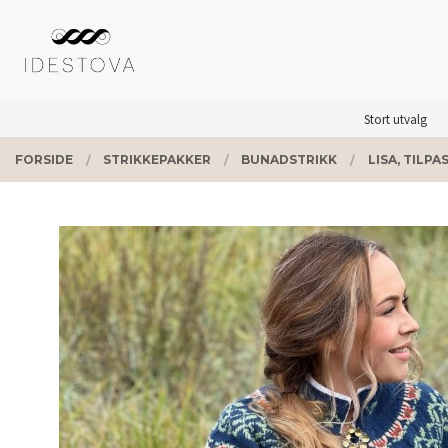
Gå
Lukk
PRODUKTER
til
innholdet
Stort utvalg
FORSIDE
STRIKKEPAKKER
BUNADSTRIKK
LISA, TIL