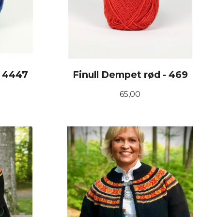
- 4447
Finull Dempet rød - 469
Pris
65,00
KJØP