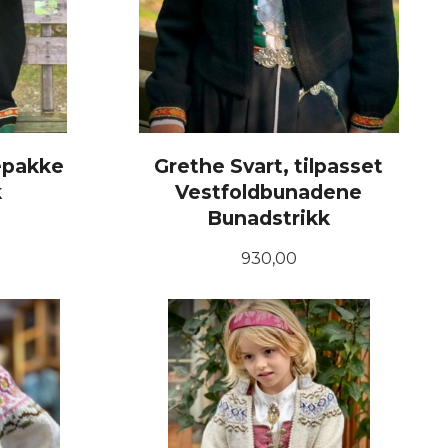
epakke
Grethe Svart, tilpasset
k
Vestfoldbunadene
Bunadstrikk
Pris
930,00
LES MER