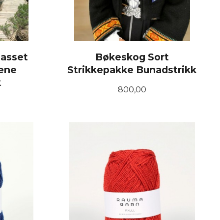
passet
Bøkeskog Sort
ene
Strikkepakke Bunadstrikk
k
Pris
800,00
LES MER