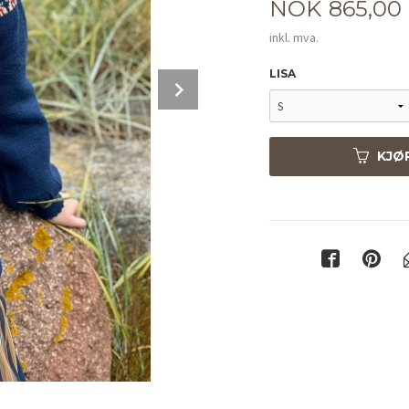
Pris
NOK
865,00
inkl. mva.
LISA
Next
KJØ