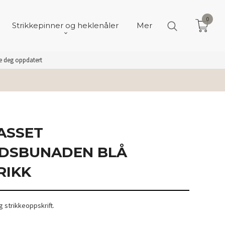
0
Strikkepinner og heklenåler
Mer
de deg oppdatert
PASSET
DSBUNADEN BLÅ
RIKK
 strikkeoppskrift.