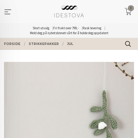
Gå
0
til
innholdet
Stort utvalg
Fri frakt over 799,-
Rask levering
Meld deg på nyhetsbrevet vårt for å holde deg oppdatert
FORSIDE
STRIKKEPAKKER
JUL