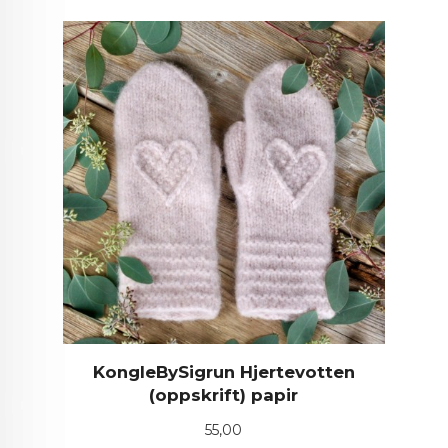
KongleBySigrun Hjertevotten
(oppskrift) papir
Pris
55,00