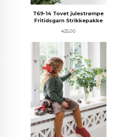
T69-14 Tovet julestrømpe
Fritidsgarn Strikkepakke
Pris
425,00