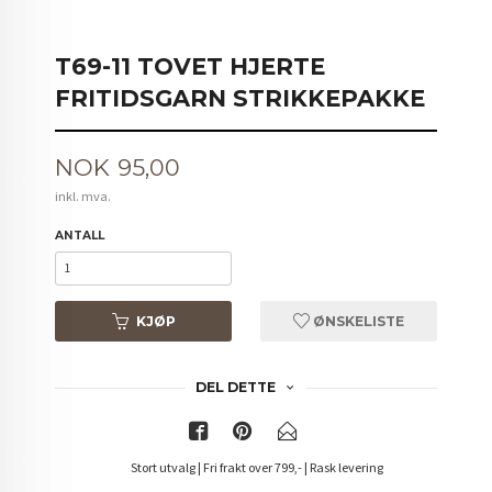
T69-11 TOVET HJERTE
FRITIDSGARN STRIKKEPAKKE
Pris
NOK
95,00
inkl. mva.
ANTALL
KJØP
ØNSKELISTE
DEL DETTE
Stort utvalg | Fri frakt over 799,- | Rask levering