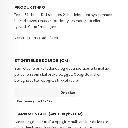
PRODUKTINFO
Tema 69 - Nr. 11 Det strikkes 2 like deler som sys sammen.
Hjertet toves i maskin før det fylles med garn eller
fyllvatt. Garn: Fritidsgarn
Vanskelighetsgrad: ** Enkel
STØRRELSESGUIDE (CM)
Størrelsene er veiledende og det anbefales å ta mål av
personen som skal bruke plagget. Oppgitte mål er
beregnet etter oppgitt strikkefasthet.
One size
Før toving: ca 19 x 17 cm
GARNMENGDE (ANT. NØSTER)
Garnmengden er ut ifra oppgitte mål. Ønsker du lengre
plagg, husk at du kanskje trenger ekstra garn.