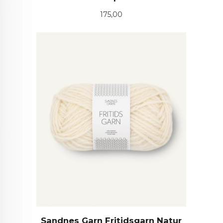
Pris
175,00
Sandnes Garn Fritidsgarn Natur