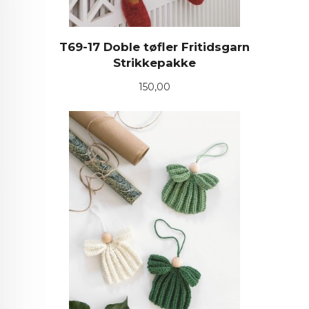
T69-17 Doble tøfler Fritidsgarn
Strikkepakke
Pris
150,00