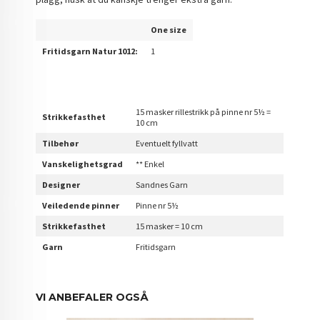
One size
Fritidsgarn Natur 1012:
1
15 masker rillestrikk på pinne nr 5½ =
Strikkefasthet
10 cm
Tilbehør
Eventuelt fyllvatt
Vanskelighetsgrad
** Enkel
Designer
Sandnes Garn
Veiledende pinner
Pinne nr 5½
Strikkefasthet
15 masker = 10 cm
Garn
Fritidsgarn
VI ANBEFALER OGSÅ