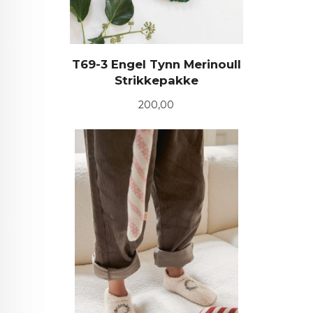
T69-3 Engel Tynn Merinoull
Strikkepakke
Pris
200,00