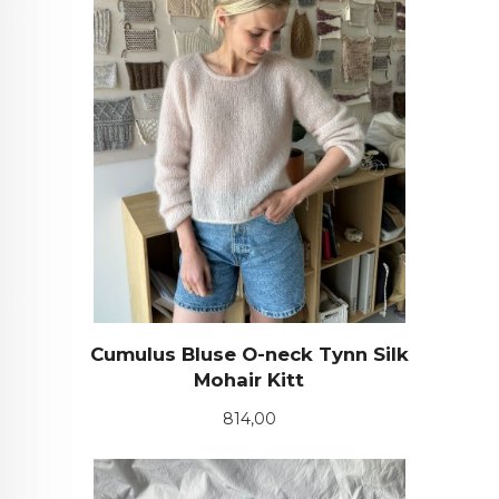
Cumulus Bluse O-neck Tynn Silk
Mohair Kitt
Pris
814,00