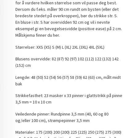
for å vurdere hvilken størrelse som vil passe deg best.
Dersom du f.eks. måler 90 cm rundt om bysten (eller det
bredeste stedet på overkroppen), bør du strikke str. S.
En bluse i str. S har overvidden 92 cm og vil i nevnte
eksempel gi en bevegelsesvidde (positive ease) på 2 cm.
Målskjema finner du her.
Størrelser: XXS (XS) S (M) L (XL) 2XL (3XL) 4XL (5XL)
Blusens overvidde: 82 (87) 92 (97) 102 (112) 122 (132) 142
(152) cm
Lengde: 48 (50) 52 (54) 56 (57) 58 (59) 62 (63) cm, målt midt
bak
Strikkefasthet: 23 masker x 33 pinner i glattstrikk på pinne
3,5 mm = 10 x 10 cm
Veiledende pinner: Rundpinne 3,5 mm (40, 60 og 80
og/eller 100 cm), strømpepinner 3,5 mm
Materialer: 175 (200) 200 (200) 225 (225) 250 (275) 275 (300)