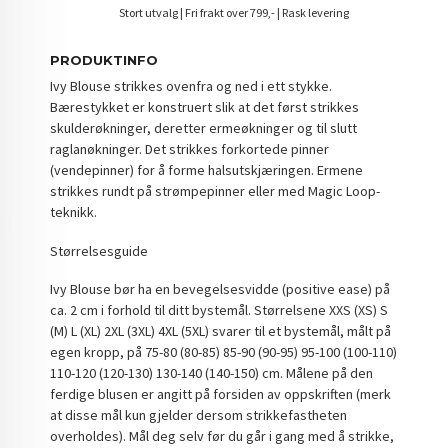
Stort utvalg | Fri frakt over 799,- | Rask levering
PRODUKTINFO
Ivy Blouse strikkes ovenfra og ned i ett stykke.
Bærestykket er konstruert slik at det først strikkes
skulderøkninger, deretter ermeøkninger og til slutt
raglanøkninger. Det strikkes forkortede pinner
(vendepinner) for å forme halsutskjæringen. Ermene
strikkes rundt på strømpepinner eller med Magic Loop-
teknikk.
Størrelsesguide
Ivy Blouse bør ha en bevegelsesvidde (positive ease) på
ca. 2 cm i forhold til ditt bystemål. Størrelsene XXS (XS) S
(M) L (XL) 2XL (3XL) 4XL (5XL) svarer til et bystemål, målt på
egen kropp, på 75-80 (80-85) 85-90 (90-95) 95-100 (100-110)
110-120 (120-130) 130-140 (140-150) cm. Målene på den
ferdige blusen er angitt på forsiden av oppskriften (merk
at disse mål kun gjelder dersom strikkefastheten
overholdes). Mål deg selv før du går i gang med å strikke,