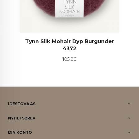
Tynn Silk Mohair Dyp Burgunder
4372
Pris
105,00
IDESTOVA AS
NYHETSBREV
DIN KONTO