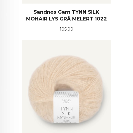
Sandnes Garn TYNN SILK
MOHAIR LYS GRÅ MELERT 1022
Pris
105,00