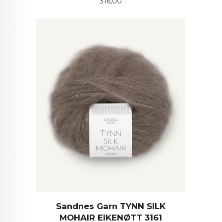
Pris
316,00
Sandnes Garn TYNN SILK
MOHAIR EIKENØTT 3161