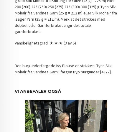
g Soft Silk Mohair fra Knitting for Olive (25 g = 225 m) eller
200 (200) 225 (250) 250 (275) 275 (300) 300 (325) g Tynn Silk
Mohair fra Sandnes Garn (25 g = 212 m) eller Silk Mohair fra
Isager Yarn (25 g = 212 m). Merk at det strikkes med
dobbel tråd. Garnforbruket angir det totale
garnforbruket.
Vanskelighetsgrad: ★ ★ ★ (3 av 5)
Den burgunderfargede Ivy Blouse er strikket i Tynn Silk
Mohair fra Sandnes Garn i fargen Dyp burgunder [4372].
VI ANBEFALER OGSÅ