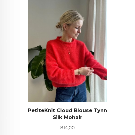
PetiteKnit Cloud Blouse Tynn
Silk Mohair
Pris
814,00