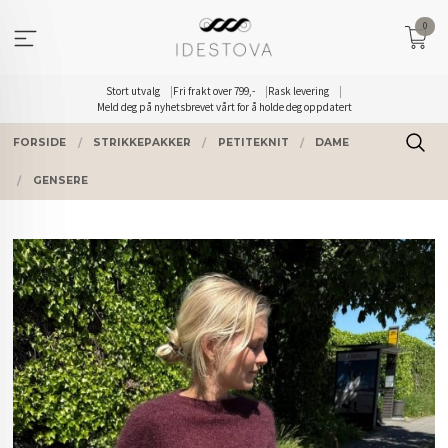
Gå
0
til
innholdet
Stort utvalg
Fri frakt over 799,-
Rask levering
Meld deg på nyhetsbrevet vårt for å holde deg oppdatert
FORSIDE
STRIKKEPAKKER
PETITEKNIT
DAME
GENSERE