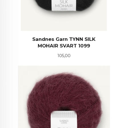
Sandnes Garn TYNN SILK
MOHAIR SVART 1099
Pris
105,00