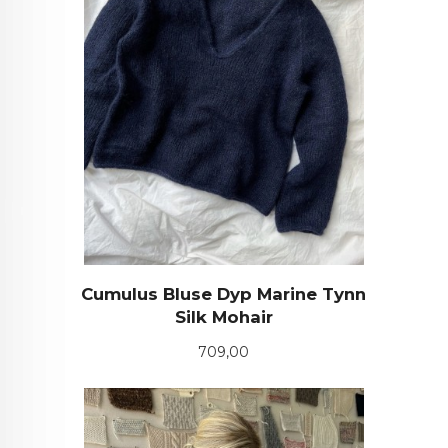
Cumulus Bluse Dyp Marine Tynn
Silk Mohair
Pris
709,00