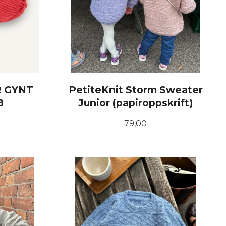
R GYNT
PetiteKnit Storm Sweater
8
Junior (papiroppskrift)
Pris
79,00
KJØP