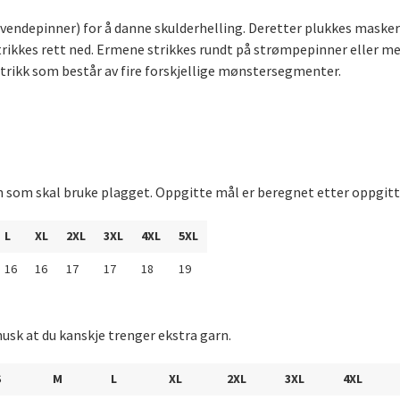
endepinner) for å danne skulderhelling. Deretter plukkes masker 
ikkes rett ned. Ermene strikkes rundt på strømpepinner eller me
strikk som består av fire forskjellige mønstersegmenter.
n som skal bruke plagget. Oppgitte mål er beregnet etter oppgitt
L
XL
2XL
3XL
4XL
5XL
16
16
17
17
18
19
usk at du kanskje trenger ekstra garn.
S
M
L
XL
2XL
3XL
4XL