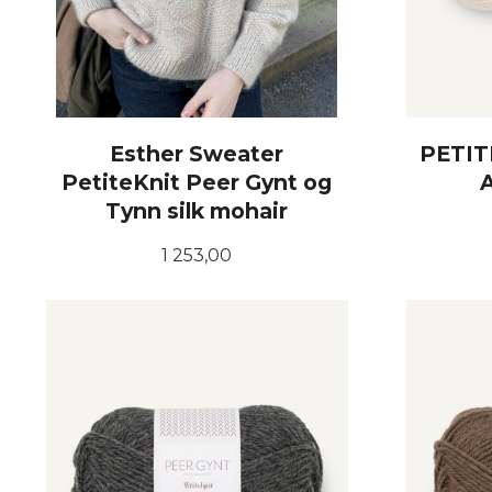
Esther Sweater
PETIT
PetiteKnit Peer Gynt og
Tynn silk mohair
Pris
1 253,00
LES MER