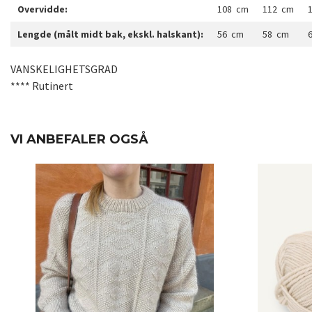
Overvidde:
108 cm
112 cm
Lengde (målt midt bak, ekskl. halskant):
56 cm
58 cm
VANSKELIGHETSGRAD
**** Rutinert
VI ANBEFALER OGSÅ