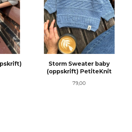
skrift)
Storm Sweater baby
(oppskrift) PetiteKnit
Pris
79,00
KJØP