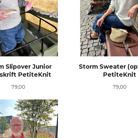
m Slipover Junior
Storm Sweater (opp
skrift PetiteKnit
PetiteKnit
Pris
Pris
79,00
79,00
KJØP
KJØP