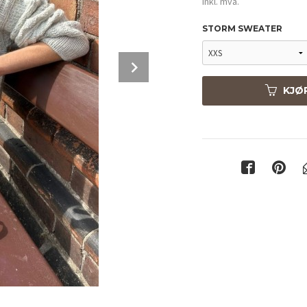
inkl. mva.
STORM SWEATER
Next
KJØ