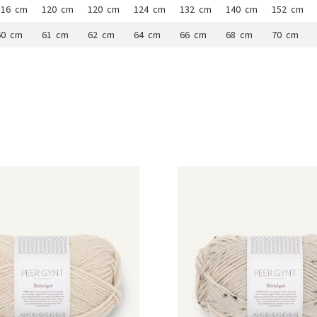
116 cm
120 cm
120 cm
124 cm
132 cm
140 cm
152 cm
60 cm
61 cm
62 cm
64 cm
66 cm
68 cm
70 cm