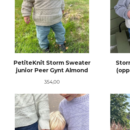
PetiteKnit Storm Sweater
Stor
junior Peer Gynt Almond
(opp
Pris
354,00
LES MER