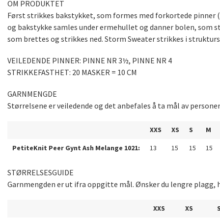
OM PRODUKTET
Først strikkes bakstykket, som formes med forkortede pinner (v
og bakstykke samles under ermehullet og danner bolen, som str
som brettes og strikkes ned. Storm Sweater strikkes i struktur
VEILEDENDE PINNER: PINNE NR 3½, PINNE NR 4
STRIKKEFASTHET: 20 MASKER = 10 CM
GARNMENGDE
Størrelsene er veiledende og det anbefales å ta mål av persone
XXS
XS
S
M
PetiteKnit Peer Gynt Ash Melange 1021:
13
15
15
15
STØRRELSESGUIDE
Garnmengden er ut ifra oppgitte mål. Ønsker du lengre plagg, h
XXS
XS