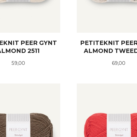
EKNIT PEER GYNT
PETITEKNIT PEE
ALMOND 2511
ALMOND TWEED
Pris
Pris
59,00
69,00
KJØP
KJØP