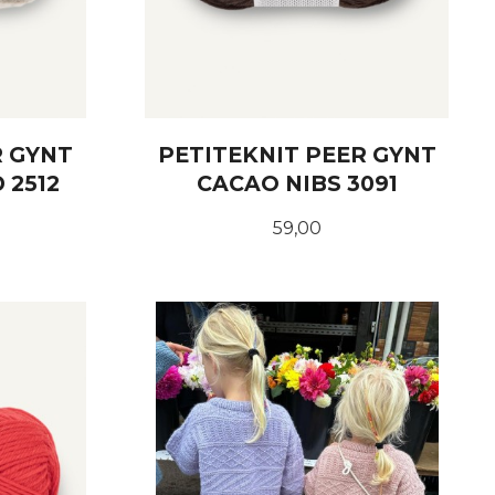
R GYNT
PETITEKNIT PEER GYNT
 2512
CACAO NIBS 3091
Pris
59,00
KJØP