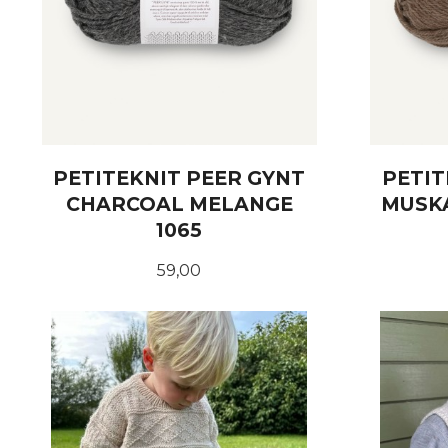
PETITEKNIT PEER GYNT
PETIT
CHARCOAL MELANGE
MUSKA
1065
Pris
59,00
KJØP