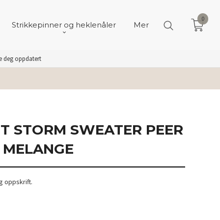
0
Strikkepinner og heklenåler
Mer
de deg oppdatert
IT STORM SWEATER PEER
 MELANGE
 oppskrift.