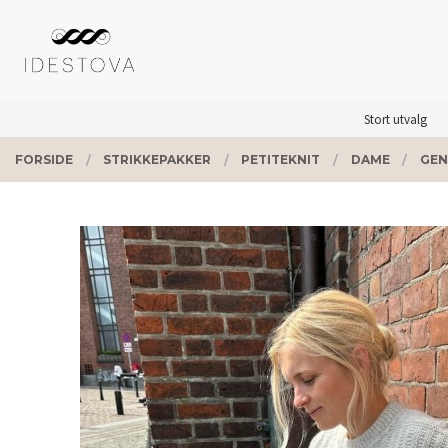
Gå
Lukk
PRODUKTER
til
innholdet
Stort utvalg
FORSIDE
STRIKKEPAKKER
PETITEKNIT
DAME
GEN