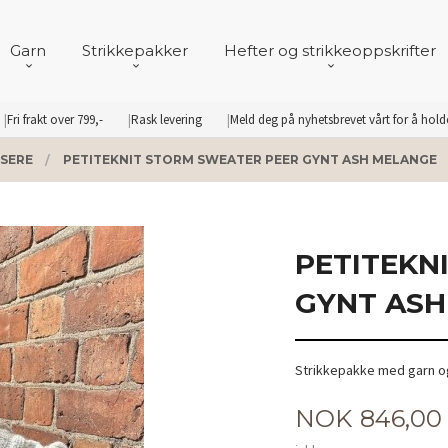
Garn
Strikkepakker
Hefter og strikkeoppskrifter
Fri frakt over 799,-
Rask levering
Meld deg på nyhetsbrevet vårt for å hol
SERE
PETITEKNIT STORM SWEATER PEER GYNT ASH MELANGE
PETITEKN
GYNT ASH
Strikkepakke med garn og
Pris
NOK
846,00