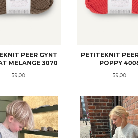
EKNIT PEER GYNT
PETITEKNIT PEE
T MELANGE 3070
POPPY 400
Pris
Pris
59,00
59,00
KJØP
KJØP