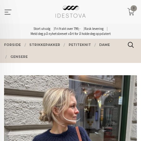
Gå
0
til
innholdet
Stort utvalg
Fri frakt over 799,-
Rask levering
Meld deg på nyhetsbrevet vårt for å holde deg oppdatert
FORSIDE
STRIKKEPAKKER
PETITEKNIT
DAME
GENSERE