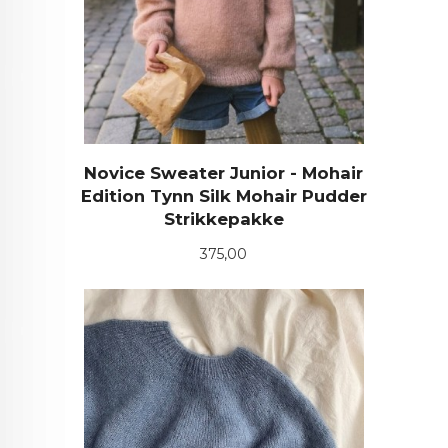
Novice Sweater Junior - Mohair
Edition Tynn Silk Mohair Pudder
Strikkepakke
Pris
375,00