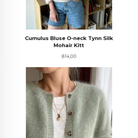
Cumulus Bluse O-neck Tynn Silk
Mohair Kitt
Pris
814,00