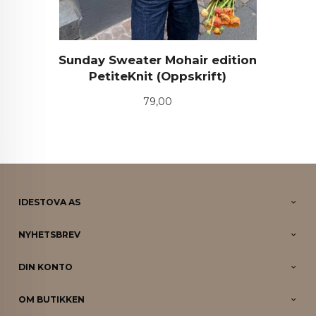
Sunday Sweater Mohair edition
PetiteKnit (Oppskrift)
Pris
79,00
IDESTOVA AS
NYHETSBREV
DIN KONTO
OM BUTIKKEN