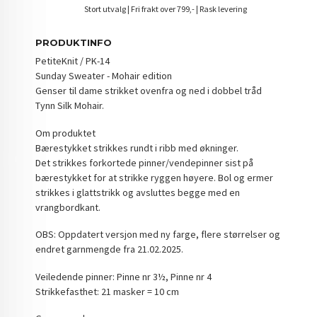
Stort utvalg | Fri frakt over 799,- | Rask levering
PRODUKTINFO
PetiteKnit / PK-14
Sunday Sweater - Mohair edition
Genser til dame strikket ovenfra og ned i dobbel tråd
Tynn Silk Mohair.
Om produktet
Bærestykket strikkes rundt i ribb med økninger.
Det strikkes forkortede pinner/vendepinner sist på
bærestykket for at strikke ryggen høyere. Bol og ermer
strikkes i glattstrikk og avsluttes begge med en
vrangbordkant.
OBS: Oppdatert versjon med ny farge, flere størrelser og
endret garnmengde fra 21.02.2025.
Veiledende pinner: Pinne nr 3½, Pinne nr 4
Strikkefasthet: 21 masker = 10 cm