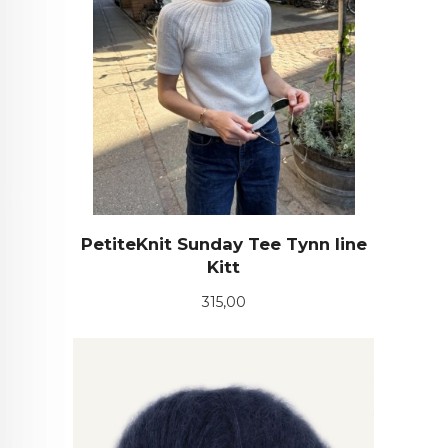
PetiteKnit Sunday Tee Tynn line
Kitt
Pris
315,00