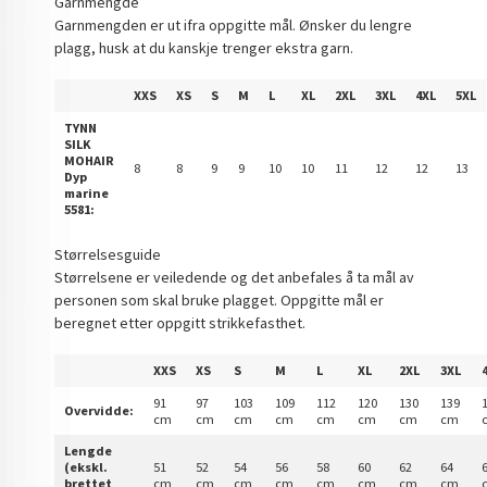
Garnmengde
Garnmengden er ut ifra oppgitte mål. Ønsker du lengre
plagg, husk at du kanskje trenger ekstra garn.
XXS
XS
S
M
L
XL
2XL
3XL
4XL
5XL
TYNN
SILK
MOHAIR
8
8
9
9
10
10
11
12
12
13
Dyp
marine
5581:
Størrelsesguide
Størrelsene er veiledende og det anbefales å ta mål av
personen som skal bruke plagget. Oppgitte mål er
beregnet etter oppgitt strikkefasthet.
XXS
XS
S
M
L
XL
2XL
3XL
91
97
103
109
112
120
130
139
Overvidde:
cm
cm
cm
cm
cm
cm
cm
cm
Lengde
(ekskl.
51
52
54
56
58
60
62
64
brettet
cm
cm
cm
cm
cm
cm
cm
cm