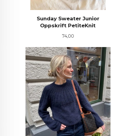
Sunday Sweater Junior
Oppskrift PetiteKnit
Pris
74,00