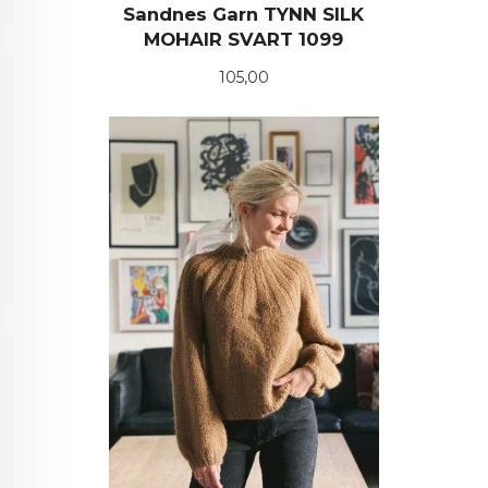
Sandnes Garn TYNN SILK
MOHAIR SVART 1099
Pris
105,00