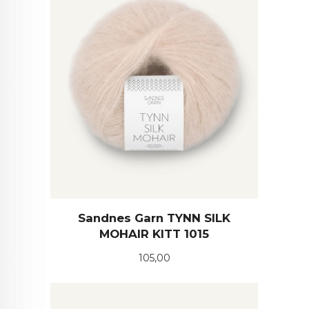
Sandnes Garn TYNN SILK
MOHAIR KITT 1015
Pris
105,00