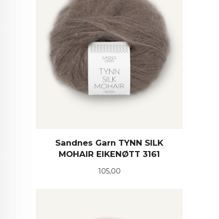
Sandnes Garn TYNN SILK
MOHAIR EIKENØTT 3161
Pris
105,00