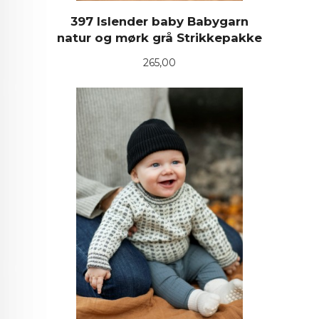
397 Islender baby Babygarn
natur og mørk grå Strikkepakke
Pris
265,00