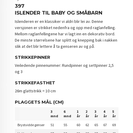
397
ISLENDER TIL BABY OG SMÅBARN
Islenderen er en klassiker vi aldri blir lei av. Denne
versjonen er strikket nedenfra og opp med raglanfelling.
Mellom raglanfellingene har vi lagt inn en dekorativ bord.
De minste størrelsene har splitt og knepping bak i nakken
slik at det blir lettere å ta genseren av og på.
STRIKKEPINNER
Veiledende pinnenummer: Rundpinner og settpinner 2,5
og 3
STRIKKEFASTHET
26m glattstrikk = 10 cm
PLAGGETS MÅL (CM)
3
6
1
2
3
4
5
mnd
mnd
år
år
år
år
år
Brystvidde genser
51
55
60
62
65
67
69