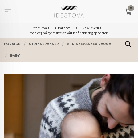
Gå
0
til
innholdet
Stort utvalg
Fri frakt over 799,-
Rask levering
Meld deg på nyhetsbrevet vårt for å holde deg oppdatert
FORSIDE
STRIKKEPAKKER
STRIKKEPAKKER RAUMA
BABY