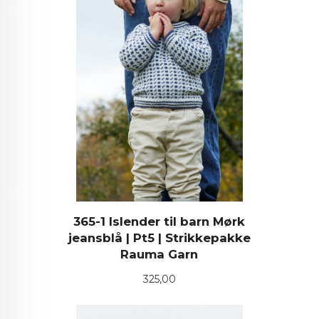
365-1 Islender til barn Mørk
jeansblå | Pt5 | Strikkepakke
Rauma Garn
Pris
325,00