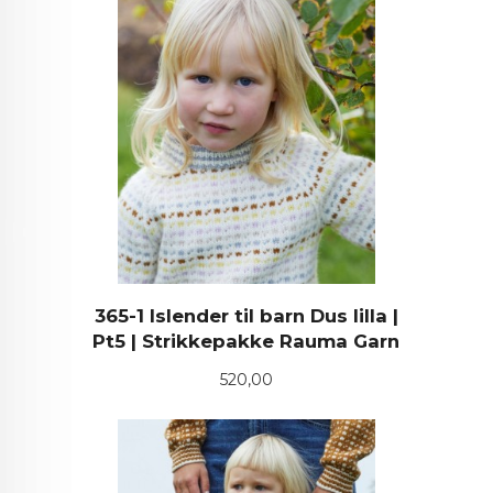
365-1 Islender til barn Dus lilla |
Pt5 | Strikkepakke Rauma Garn
Pris
520,00