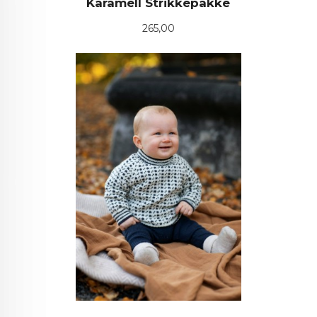
Karamell Strikkepakke
Pris
265,00