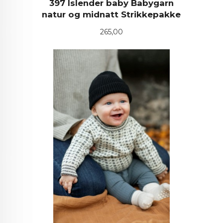
397 Islender baby Babygarn
natur og midnatt Strikkepakke
Pris
265,00