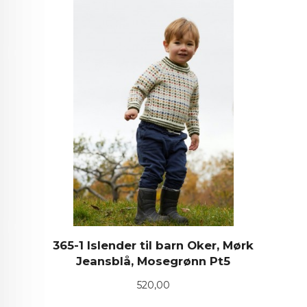
365-1 Islender til barn Oker, Mørk
Jeansblå, Mosegrønn Pt5
Pris
520,00