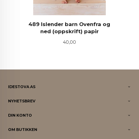
489 Islender barn Ovenfra og
ned (oppskrift) papir
Pris
40,00
IDESTOVA AS
NYHETSBREV
DIN KONTO
OM BUTIKKEN