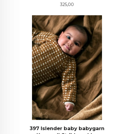
Pris
325,00
397 Islender baby babygarn