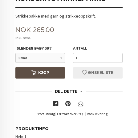
Strikkepakke med garn og strikkeoppskrift.
Pris
NOK
265,00
inkl. mva.
ISLENDER BABY 397
ANTALL
KJØP
ØNSKELISTE
DEL DETTE
Stort utvalg | Fri frakt over 799,- | Rask levering
PRODUKTINFO
Nyhet