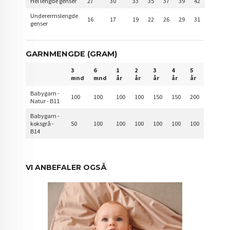
Hel lengde genser
27
30
33
35
37
39
42
Underermslengde
16
17
19
22
26
29
31
genser
GARNMENGDE (GRAM)
3
6
1
2
3
4
5
mnd
mnd
år
år
år
år
år
Babygarn -
100
100
100
100
150
150
200
Natur - B11
Babygarn -
koksgrå -
50
100
100
100
100
100
100
B14
VI ANBEFALER OGSÅ