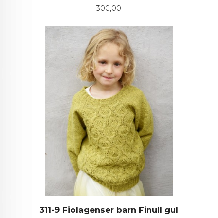
Pris
300,00
311-9 Fiolagenser barn Finull gul