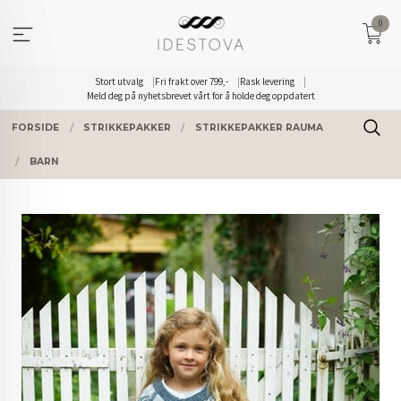
Gå
0
til
innholdet
Stort utvalg
Fri frakt over 799,-
Rask levering
Meld deg på nyhetsbrevet vårt for å holde deg oppdatert
FORSIDE
STRIKKEPAKKER
STRIKKEPAKKER RAUMA
BARN