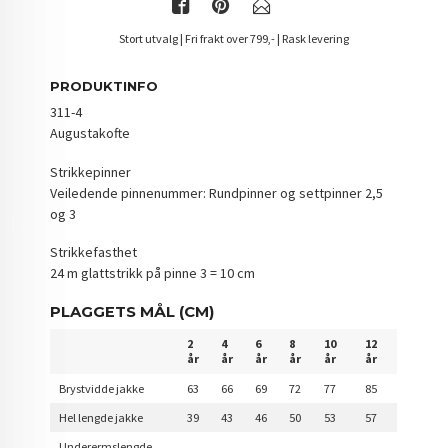
Stort utvalg | Fri frakt over 799,- | Rask levering
PRODUKTINFO
311-4
Augustakofte
Strikkepinner
Veiledende pinnenummer: Rundpinner og settpinner 2,5
og 3
Strikkefasthet
24 m glattstrikk på pinne 3 = 10 cm
PLAGGETS MÅL (CM)
2
4
6
8
10
12
år
år
år
år
år
år
Brystvidde jakke
63
66
69
72
77
85
Hel lengde jakke
39
43
46
50
53
57
Underermslengde