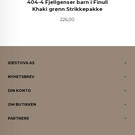
404-4 Fjellgenser barn i Finull
Khaki grønn Strikkepakke
Pris
226,00
IDESTOVA AS
NYHETSBREV
DIN KONTO
OM BUTIKKEN
PARTNERE