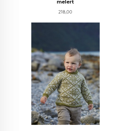
melert
Pris
218,00