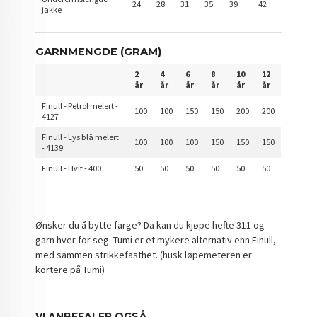
24
28
31
35
39
42
jakke
GARNMENGDE (GRAM)
2
4
6
8
10
12
år
år
år
år
år
år
Finull - Petrol melert -
100
100
150
150
200
200
4127
Finull - Lys blå melert
100
100
100
150
150
150
- 4139
Finull - Hvit - 400
50
50
50
50
50
50
Ønsker du å bytte farge? Da kan du kjøpe hefte 311 og
garn hver for seg. Tumi er et mykere alternativ enn Finull,
med sammen strikkefasthet. (husk løpemeteren er
kortere på Tumi)
VI ANBEFALER OGSÅ