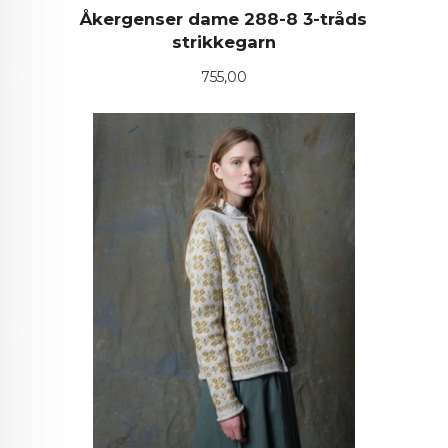
Åkergenser dame 288-8 3-tråds
strikkegarn
Pris
755,00