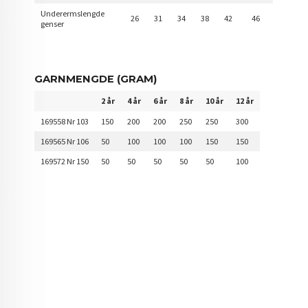
Underermslengde
26
31
34
38
42
46
genser
GARNMENGDE (GRAM)
2 år
4 år
6 år
8 år
10 år
12 år
169558 Nr 103
150
200
200
250
250
300
169565 Nr 106
50
100
100
100
150
150
169572 Nr 150
50
50
50
50
50
100