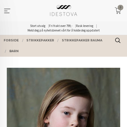
Gå
0
til
innholdet
Stort utvalg
Fri frakt over 799,-
Rask levering
Meld deg på nyhetsbrevet vårt for å holde deg oppdatert
FORSIDE
STRIKKEPAKKER
STRIKKEPAKKER RAUMA
BARN