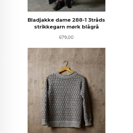
Bladjakke dame 288-1 3tråds
strikkegarn mørk blågrå
Pris
679,00