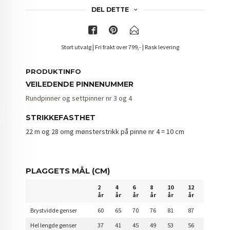
DEL DETTE
Stort utvalg | Fri frakt over 799,- | Rask levering
PRODUKTINFO
VEILEDENDE PINNENUMMER
Rundpinner og settpinner nr 3 og 4
STRIKKEFASTHET
22 m og 28 omg mønsterstrikk på pinne nr 4 = 10 cm
PLAGGETS MÅL (CM)
2
4
6
8
10
12
år
år
år
år
år
år
Brystvidde genser
60
65
70
76
81
87
Hel lengde genser
37
41
45
49
53
56