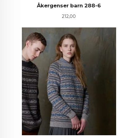
Åkergenser barn 288-6
Pris
212,00