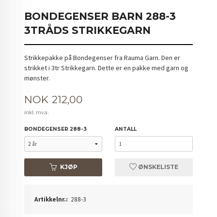
BONDEGENSER BARN 288-3
3TRÅDS STRIKKEGARN
Strikkepakke på Bondegenser fra Rauma Garn. Den er
strikket i 3tr Strikkegarn. Dette er en pakke med garn og
mønster.
Pris
NOK
212,00
inkl. mva.
BONDEGENSER 288-3
ANTALL
KJØP
ØNSKELISTE
Artikkelnr.:
288-3