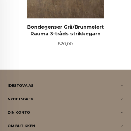
Bondegenser Grå/Brunmelert
Rauma 3-tråds strikkegarn
Pris
820,00
IDESTOVA AS
NYHETSBREV
DIN KONTO
OM BUTIKKEN