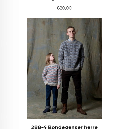
Pris
820,00
288-4 Bondegenser herre