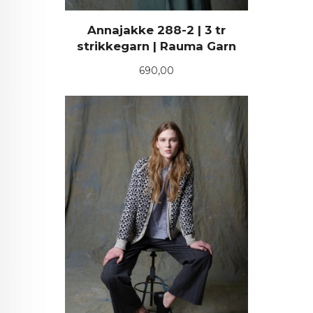
Annajakke 288-2 | 3 tr
strikkegarn | Rauma Garn
Pris
690,00