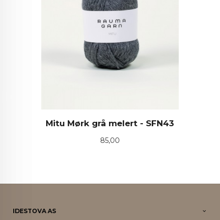
Mitu Mørk grå melert - SFN43
Pris
85,00
IDESTOVA AS