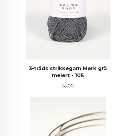
3-tråds strikkegarn Mørk grå
melert - 105
Pris
65,00