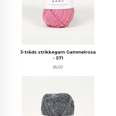
3-tråds strikkegarn Gammelrosa
- 571
Pris
65,00