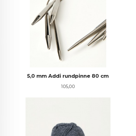
5,0 mm Addi rundpinne 80 cm
Pris
105,00