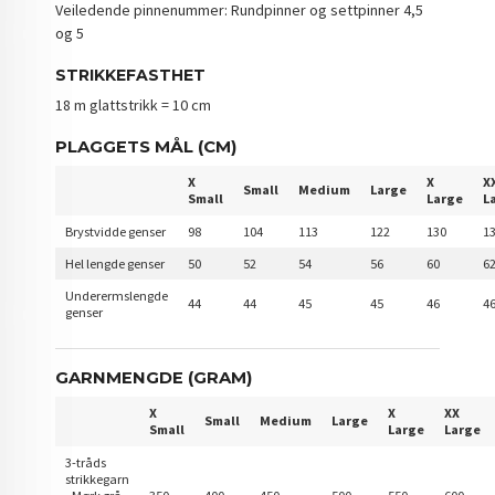
Veiledende pinnenummer: Rundpinner og settpinner 4,5
og 5
STRIKKEFASTHET
18 m glattstrikk = 10 cm
PLAGGETS MÅL (CM)
X
X
X
Small
Medium
Large
Small
Large
L
Brystvidde genser
98
104
113
122
130
1
Hel lengde genser
50
52
54
56
60
6
Underermslengde
44
44
45
45
46
4
genser
GARNMENGDE (GRAM)
X
X
XX
Small
Medium
Large
Small
Large
Large
3-tråds
strikkegarn