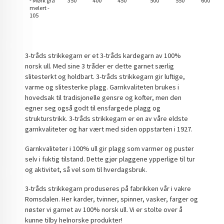
- Mørk grå
350
400
450
500
550
600
melert -
105
3-tråds strikkegarn er et 3-tråds kardegarn av 100%
norsk ull. Med sine 3 tråder er dette garnet særlig
slitesterkt og holdbart. 3-tråds strikkegarn gir luftige,
varme og slitesterke plagg. Garnkvaliteten brukes i
hovedsak til tradisjonelle gensre og kofter, men den
egner seg også godt til ensfargede plagg og
strukturstrikk. 3-tråds strikkegarn er en av våre eldste
garnkvaliteter og har vært med siden oppstarten i 1927.
Garnkvaliteter i 100% ull gir plagg som varmer og puster
selv i fuktig tilstand. Dette gjør plaggene ypperlige til tur
og aktivitet, så vel som til hverdagsbruk.
3-tråds strikkegarn produseres på fabrikken vår i vakre
Romsdalen. Her karder, tvinner, spinner, vasker, farger og
nøster vi garnet av 100% norsk ull. Vi er stolte over å
kunne tilby helnorske produkter!