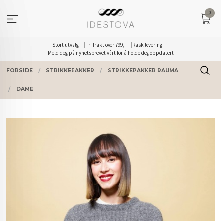
Gå
0
til
innholdet
Stort utvalg
Fri frakt over 799,-
Rask levering
Meld deg på nyhetsbrevet vårt for å holde deg oppdatert
FORSIDE
STRIKKEPAKKER
STRIKKEPAKKER RAUMA
DAME