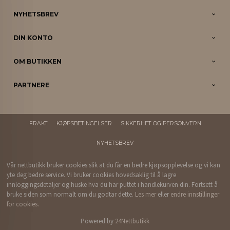
NYHETSBREV
DIN KONTO
OM BUTIKKEN
PARTNERE
FRAKT
KJØPSBETINGELSER
SIKKERHET OG PERSONVERN
NYHETSBREV
Vår nettbutikk bruker cookies slik at du får en bedre kjøpsopplevelse og vi kan
yte deg bedre service. Vi bruker cookies hovedsaklig til å lagre
innloggingsdetaljer og huske hva du har puttet i handlekurven din. Fortsett å
bruke siden som normalt om du godtar dette.
Les mer
eller
endre innstillinger
for cookies.
Powered by
24Nettbutikk