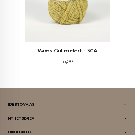
Vams Gul melert - 304
Pris
55,00
IDESTOVA AS
NYHETSBREV
DIN KONTO