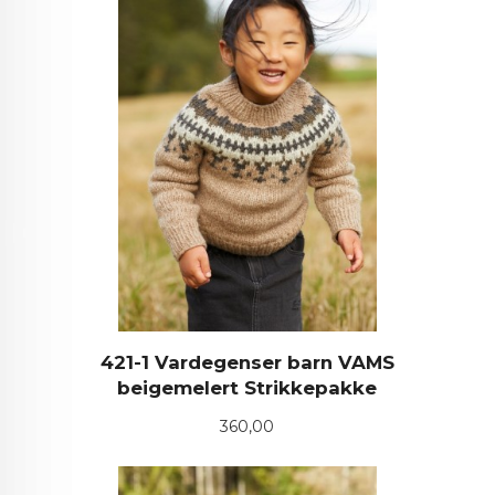
421-1 Vardegenser barn VAMS
beigemelert Strikkepakke
Pris
360,00