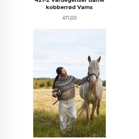
kobberrød Vams
Pris
471,00