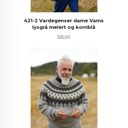
421-2 Vardegenser dame Vams
lysgrå melert og kornblå
Pris
525,00