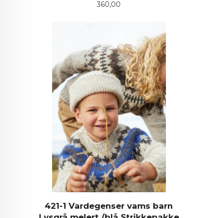
Pris
360,00
421-1 Vardegenser vams barn
Lysgrå melert /blå Strikkepakke