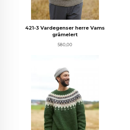
421-3 Vardegenser herre Vams
gråmelert
Pris
580,00