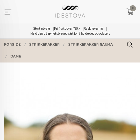
Gå
0
til
innholdet
Stort utvalg
Fri frakt over 799,-
Rask levering
Meld deg på nyhetsbrevet vårt for å holde deg oppdatert
FORSIDE
STRIKKEPAKKER
STRIKKEPAKKER RAUMA
DAME