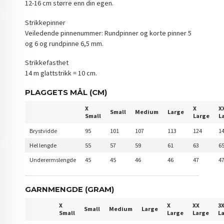
12-16 cm større enn din egen.
Strikkepinner
Veiledende pinnenummer: Rundpinner og korte pinner 5
og 6 og rundpinne 6,5 mm.
Strikkefasthet
14 m glattstrikk = 10 cm.
PLAGGETS MÅL (CM)
X
X
X
Small
Medium
Large
Small
Large
L
Brystvidde
95
101
107
113
124
1
Hel lengde
55
57
59
61
63
6
Underermslengde
45
45
46
46
47
4
GARNMENGDE (GRAM)
X
X
XX
3
Small
Medium
Large
Small
Large
Large
L