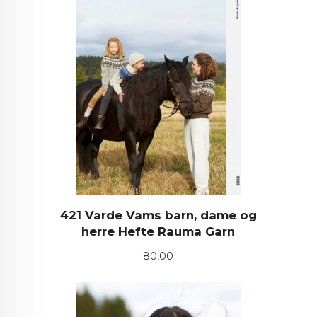
421 Varde Vams barn, dame og
herre Hefte Rauma Garn
Pris
80,00