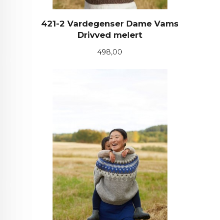
421-2 Vardegenser Dame Vams
Drivved melert
Pris
498,00