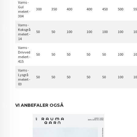
Vams -
Gul
300
350
400
400
450
500
5
melert -
304
Vams -
Koksgrå
50
50
100
100
100
100
1
melert -
14
Vams -
Drivved
50
50
50
50
50
100
1
melert -
415
Vams -
Lysgrå
50
50
50
50
50
100
1
melert -
03
VI ANBEFALER OGSÅ