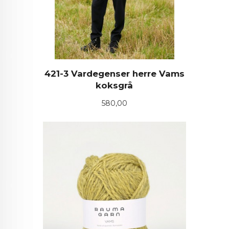
421-3 Vardegenser herre Vams
koksgrå
Pris
580,00