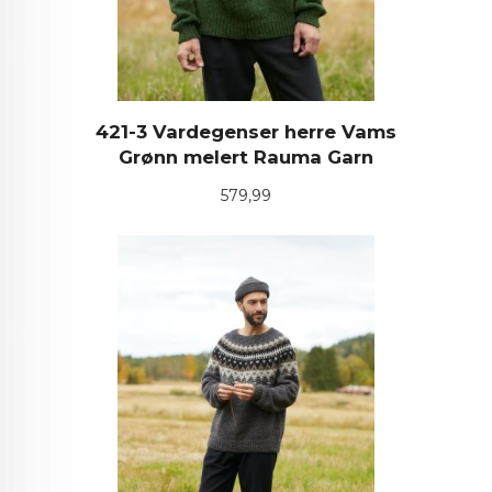
421-3 Vardegenser herre Vams
Grønn melert Rauma Garn
Pris
579,99