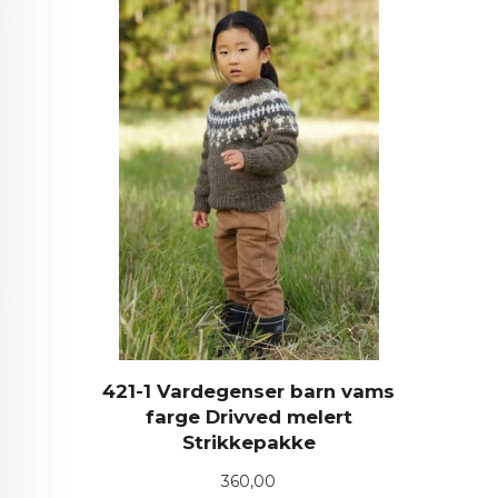
421-1 Vardegenser barn vams
farge Drivved melert
Strikkepakke
Pris
360,00