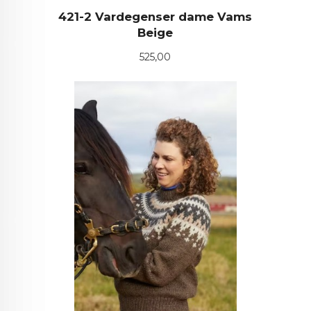
421-2 Vardegenser dame Vams
Beige
Pris
525,00