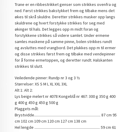
Trane er en ribbestrikket genser som strikkes ovenfra og
ned. Først strikkes bakstykket frem og tilbake mens det
økes til skrå skuldre. Deretter strikkes masker opp langs
skuldrene og hvert forstykke strikkes for seg med
økinger til hals. Det legges opp m midt foran og
forstykkene strikkes så videre samlet. Under ermene
samles maskene på samme pinne, bolen strikkes rundt
og avsluttes med vrangbord. Det plukkes opp m til ermer
og disse strikkes først frem og tilbake med vendepinner
for å forme ermetoppen, og deretter rundt. Halskanten
strikkes til slutt.
Veiledende pinner: Rundp nr 3 og 3 ½
Størrelser: XS S M L XL XXL 3XL
Alt 1: Alt 2:
Lys beige melert nr 4078 Kongeblå nr 467: 300 g 350 g 400
g 400 g 450 g 450 g 500 g
Plaggets mål:
Brystvidde........................................................................... 87 cm 95
cm 102 cm 109 cm 120 cm 127 cm 138 cm
Hel lengde .......................................................................... 59 cm 61