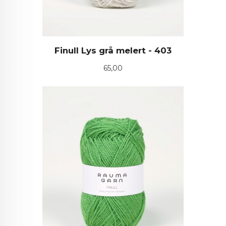
Finull Lys grå melert - 403
Pris
65,00