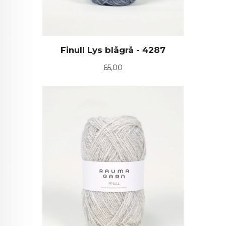
Finull Lys blågrå - 4287
Pris
65,00