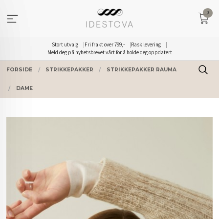
Gå
0
til
innholdet
Stort utvalg
Fri frakt over 799,-
Rask levering
Meld deg på nyhetsbrevet vårt for å holde deg oppdatert
FORSIDE
STRIKKEPAKKER
STRIKKEPAKKER RAUMA
DAME