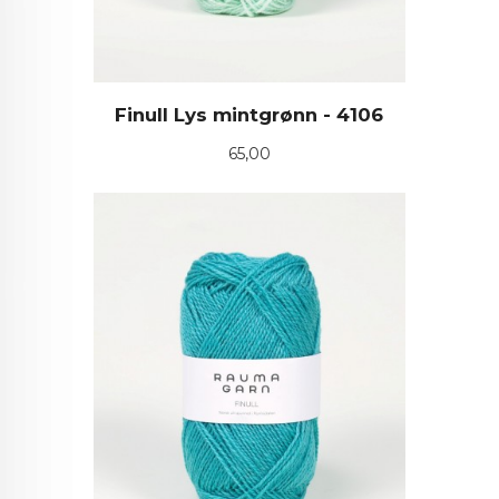
Finull Lys mintgrønn - 4106
Pris
65,00