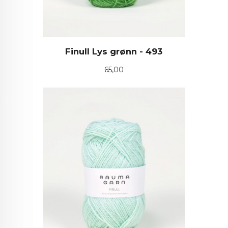
Finull Lys grønn - 493
Pris
65,00