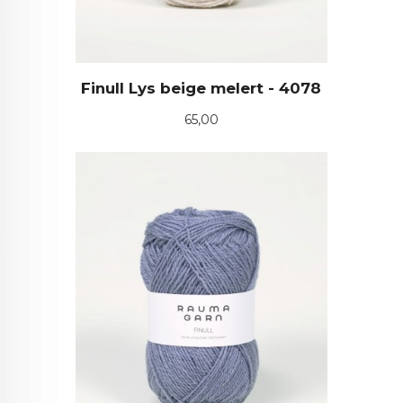
Finull Lys beige melert - 4078
Pris
65,00