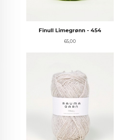
Finull Limegrønn - 454
Pris
65,00