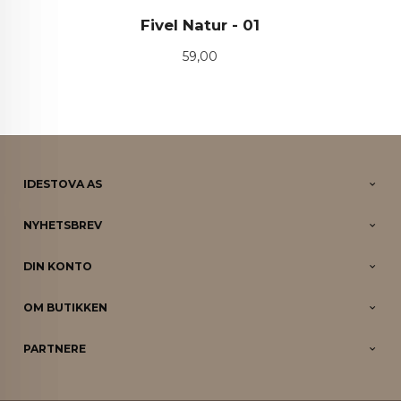
Fivel Natur - 01
Pris
59,00
IDESTOVA AS
NYHETSBREV
DIN KONTO
OM BUTIKKEN
PARTNERE