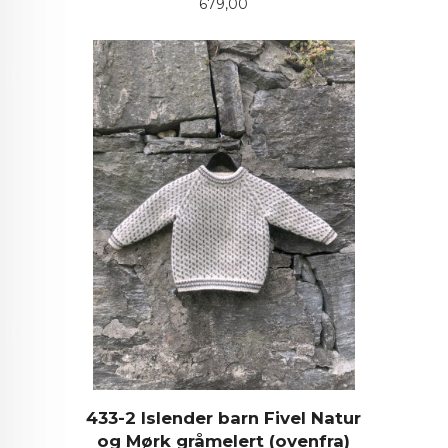
Pris
679,00
433-2 Islender barn Fivel Natur
og Mørk gråmelert (ovenfra)