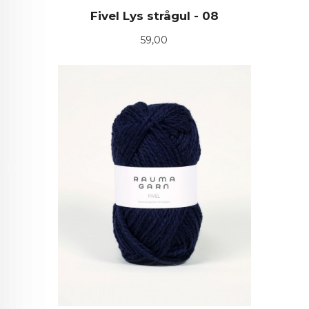
Fivel Lys strågul - 08
Pris
59,00