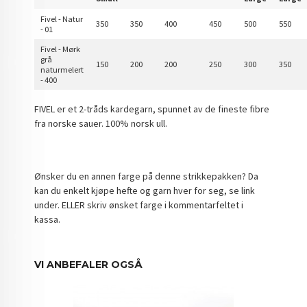
Fivel - Natur
350
350
400
450
500
550
- 01
Fivel - Mørk
grå
150
200
200
250
300
350
naturmelert
- 400
FIVEL er et 2-tråds kardegarn, spunnet av de fineste fibre
fra norske sauer. 100% norsk ull.
Ønsker du en annen farge på denne strikkepakken? Da
kan du enkelt kjøpe hefte og garn hver for seg, se link
under. ELLER skriv ønsket farge i kommentarfeltet i
kassa.
VI ANBEFALER OGSÅ