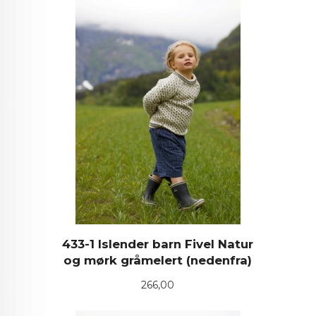
433-1 Islender barn Fivel Natur
og mørk gråmelert (nedenfra)
Pris
266,00