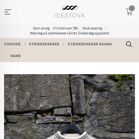
Gå
0
til
innholdet
Stort utvalg
Fri frakt over 799,-
Rask levering
Meld deg på nyhetsbrevet vårt for å holde deg oppdatert
FORSIDE
STRIKKEPAKKER
STRIKKEPAKKER RAUMA
DAME