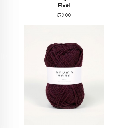
Fivel
Pris
679,00