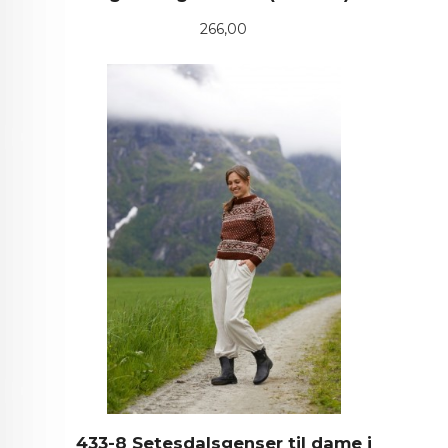
Pris
266,00
433-8 Setesdalsgenser til dame i