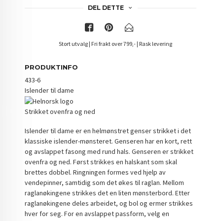
DEL DETTE
Stort utvalg | Fri frakt over 799,- | Rask levering
PRODUKTINFO
433-6
Islender til dame
Strikket ovenfra og ned
Islender til dame er en helmønstret genser strikket i det
klassiske islender-mønsteret. Genseren har en kort, rett
og avslappet fasong med rund hals. Genseren er strikket
ovenfra og ned. Først strikkes en halskant som skal
brettes dobbel. Ringningen formes ved hjelp av
vendepinner, samtidig som det økes til raglan. Mellom
raglanøkingene strikkes det en liten mønsterbord. Etter
raglanøkingene deles arbeidet, og bol og ermer strikkes
hver for seg. For en avslappet passform, velg en