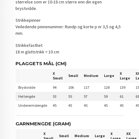
størrelse som er 10-16 cm større enn din egen
brystvidde.
Strikkepinner
Veiledende pinnenummer: Rundp og korte p nr 3,5 og 4,5
mm.
Strikkefasthet
18 m glattstrikk = 10 cm
PLAGGETS MÅL (CM)
X
X
X
Small
Medium
Large
Small
Large
L
Brystvidde
94
106
117
128
139
1
Hel lengde
53
55
57
59
61
6
Underermslengde
45
45
45
45
45
4
GARNMENGDE (GRAM)
X
X
XX
Small
Medium
Large
Small
Large
Large