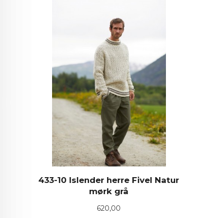
433-10 Islender herre Fivel Natur
mørk grå
Pris
620,00