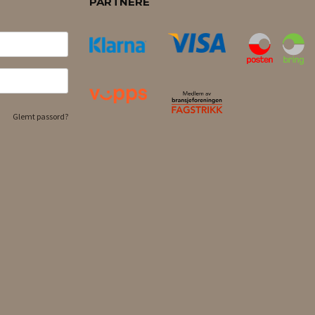
PARTNERE
Glemt passord?