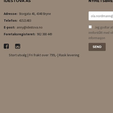
IDESTOVA AS
NYHETSBR
Adresse:
Storgata 40, 4340 Bryne
Telefon:
41521483
E-post:
anny@idestova.no
Jeg godtar at
innforstått med vi
Foretaksregisteret:
982 388 449
informasjon
Stort utvalg | Fri frakt over 799,- | Rask levering