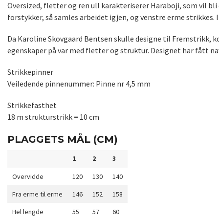
Oversized, fletter og ren ull karakteriserer Haraboji, som vil bl
forstykker, så samles arbeidet igjen, og venstre erme strikkes. I
Da Karoline Skovgaard Bentsen skulle designe til Fremstrikk, kom
egenskaper på var med fletter og struktur. Designet har fått n
Strikkepinner
Veiledende pinnenummer: Pinne nr 4,5 mm
Strikkefasthet
18 m strukturstrikk = 10 cm
PLAGGETS MÅL (CM)
1
2
3
Overvidde
120
130
140
Fra erme til erme
146
152
158
Hel lengde
55
57
60