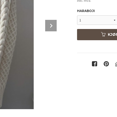
inkl. mva.
HARABOJI
Next
KJØ