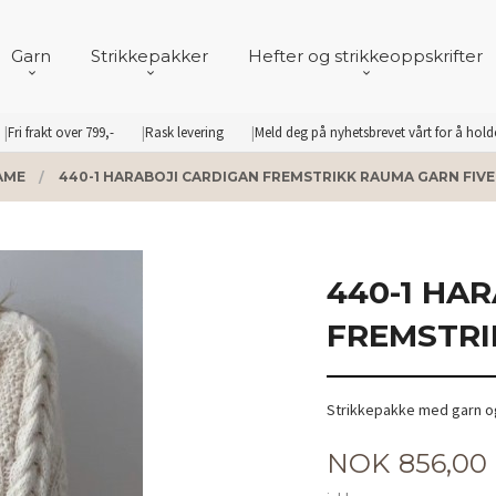
Garn
Strikkepakker
Hefter og strikkeoppskrifter
Fri frakt over 799,-
Rask levering
Meld deg på nyhetsbrevet vårt for å hol
AME
440-1 HARABOJI CARDIGAN FREMSTRIKK RAUMA GARN FIVE
440-1 HA
FREMSTRI
Strikkepakke med garn og
Pris
NOK
856,00