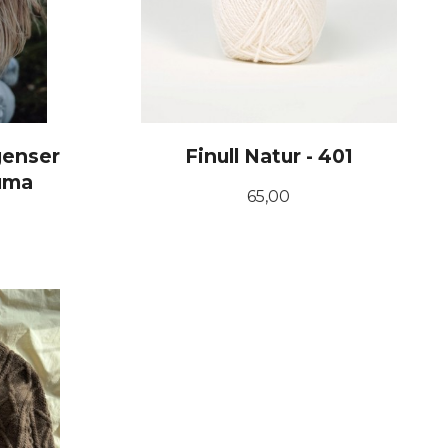
genser
Finull Natur - 401
uma
Pris
65,00
KJØP