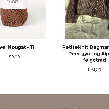
vel Nougat - 11
PetiteKnit Dagmar
Peer gynt og Al
Pris
59,00
følgetråd
Pris
1 161,00
KJØP
LES MER