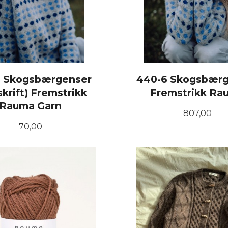
 Skogsbærgenser
440-6 Skogsbær
krift) Fremstrikk
Fremstrikk Ra
Rauma Garn
Pris
807,00
Pris
70,00
KJØP
LES MER