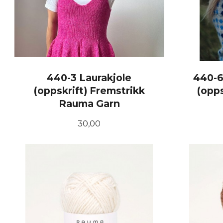
440-3 Laurakjole
440-6
(oppskrift) Fremstrikk
(opps
Rauma Garn
Pris
30,00
KJØP