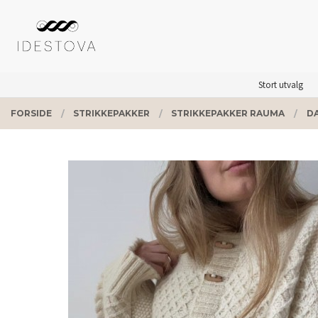
Gå
Lukk
PRODUKTER
til
innholdet
Stort utvalg
FORSIDE
STRIKKEPAKKER
STRIKKEPAKKER RAUMA
D