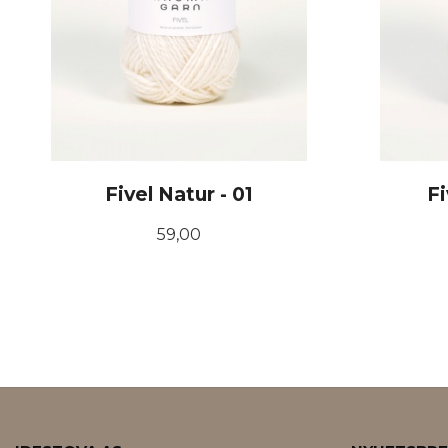
Fivel Natur - 01
Fi
Pris
59,00
KJØP