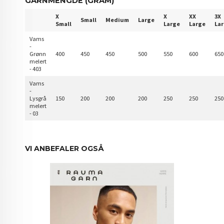
GARNMENGDE (GRAM)
X
X
XX
3X
Small
Medium
Large
Small
Large
Large
La
Vams
-
Grønn
400
450
450
500
550
600
650
melert
- 403
Vams
-
Lysgrå
150
200
200
200
250
250
250
melert
- 03
VI ANBEFALER OGSÅ