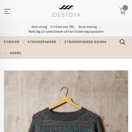
Gå
0
til
innholdet
Stort utvalg
Fri frakt over 799,-
Rask levering
Meld deg på nyhetsbrevet vårt for å holde deg oppdatert
FORSIDE
STRIKKEPAKKER
STRIKKEPAKKER RAUMA
HERRE