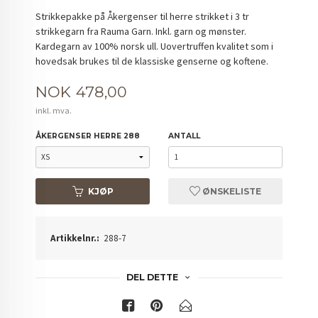
Strikkepakke på Åkergenser til herre strikket i 3 tr
strikkegarn fra Rauma Garn. Inkl. garn og mønster.
Kardegarn av 100% norsk ull. Uovertruffen kvalitet som i
hovedsak brukes til de klassiske genserne og koftene.
Pris
NOK
478,00
inkl. mva.
ÅKERGENSER HERRE 288
ANTALL
KJØP
ØNSKELISTE
Artikkelnr.:
288-7
DEL DETTE