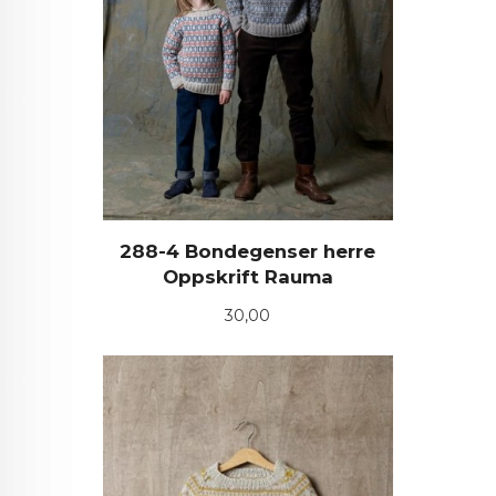
288-4 Bondegenser herre
Oppskrift Rauma
Pris
30,00