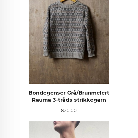
Bondegenser Grå/Brunmelert
Rauma 3-tråds strikkegarn
Pris
820,00