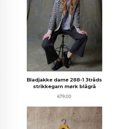
Bladjakke dame 288-1 3tråds
strikkegarn mørk blågrå
Pris
679,00