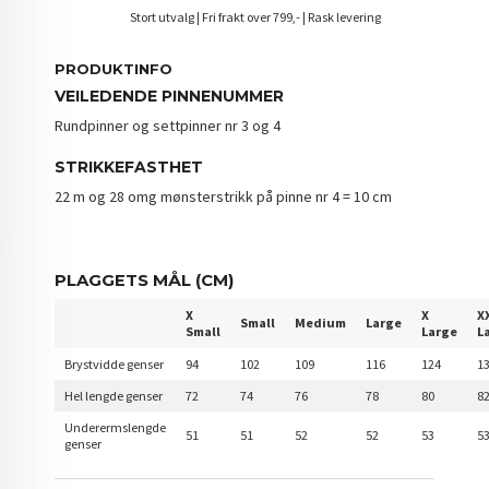
Stort utvalg | Fri frakt over 799,- | Rask levering
PRODUKTINFO
VEILEDENDE PINNENUMMER
Rundpinner og settpinner nr 3 og 4
STRIKKEFASTHET
22 m og 28 omg mønsterstrikk på pinne nr 4 = 10 cm
PLAGGETS MÅL (CM)
X
X
X
Small
Medium
Large
Small
Large
L
Brystvidde genser
94
102
109
116
124
1
Hel lengde genser
72
74
76
78
80
8
Underermslengde
51
51
52
52
53
5
genser