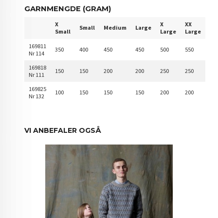
GARNMENGDE (GRAM)
X
X
XX
Small
Medium
Large
Small
Large
Large
169811
350
400
450
450
500
550
Nr 114
169818
150
150
200
200
250
250
Nr 111
169825
100
150
150
150
200
200
Nr 132
VI ANBEFALER OGSÅ