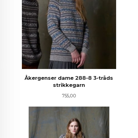
Åkergenser dame 288-8 3-tråds
strikkegarn
Pris
755,00