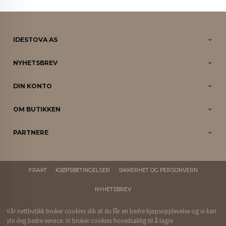
IDESTOVA AS
NYHETSBREV
DIN KONTO
OM BUTIKKEN
PARTNERE
FRAKT
KJØPSBETINGELSER
SIKKERHET OG PERSONVERN
NYHETSBREV
Vår nettbutikk bruker cookies slik at du får en bedre kjøpsopplevelse og vi kan
yte deg bedre service. Vi bruker cookies hovedsaklig til å lagre