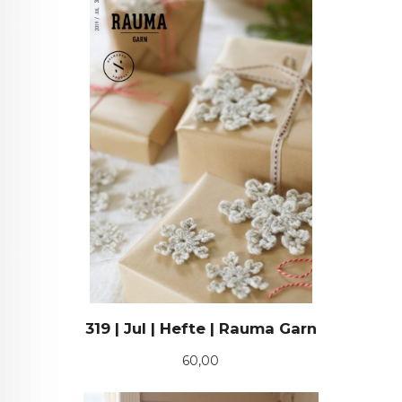
319 | Jul | Hefte | Rauma Garn
Pris
60,00