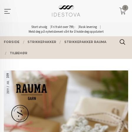
Gå
0
til
innholdet
Stort utvalg
Fri frakt over 799,-
Rask levering
Meld deg på nyhetsbrevet vårt for å holde deg oppdatert
FORSIDE
STRIKKEPAKKER
STRIKKEPAKKER RAUMA
TILBEHØR