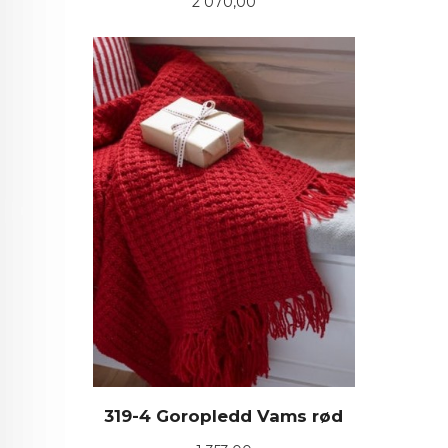
Pris
2 070,00
319-4 Goropledd Vams rød