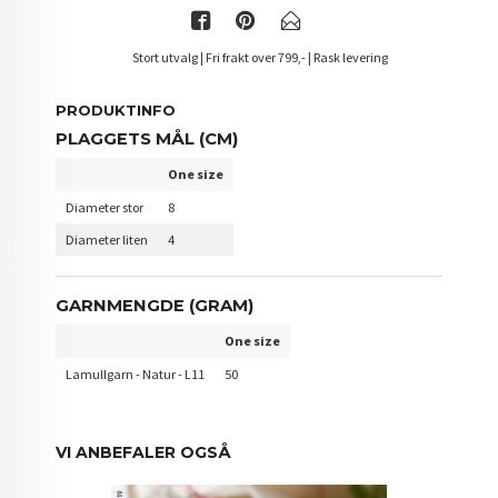
Stort utvalg | Fri frakt over 799,- | Rask levering
PRODUKTINFO
PLAGGETS MÅL (CM)
One size
Diameter stor
8
Diameter liten
4
GARNMENGDE (GRAM)
One size
Lamullgarn - Natur - L11
50
VI ANBEFALER OGSÅ