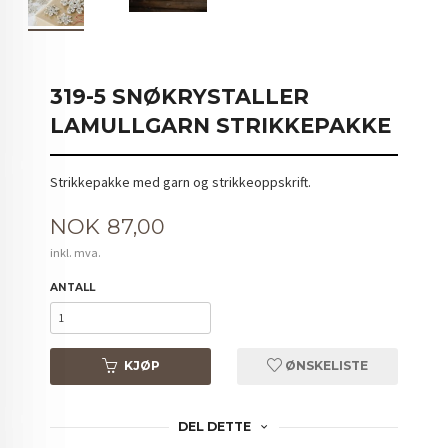
319-5 SNØKRYSTALLER
LAMULLGARN STRIKKEPAKKE
Strikkepakke med garn og strikkeoppskrift.
Pris
NOK
87,00
inkl. mva.
ANTALL
KJØP
ØNSKELISTE
DEL DETTE