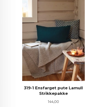
319-1 Ensfarget pute Lamull
Strikkepakke
Pris
144,00