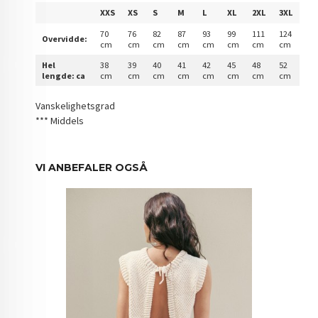
XXS
XS
S
M
L
XL
2XL
3XL
70
76
82
87
93
99
111
124
Overvidde:
cm
cm
cm
cm
cm
cm
cm
cm
Hel
38
39
40
41
42
45
48
52
lengde: ca
cm
cm
cm
cm
cm
cm
cm
cm
Vanskelighetsgrad
*** Middels
VI ANBEFALER OGSÅ