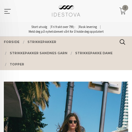
Gå
0
til
innholdet
Stort utvalg
Fri frakt over 799,-
Rask levering
Meld deg på nyhetsbrevet vårt for å holde deg oppdatert
FORSIDE
STRIKKEPAKKER
STRIKKEPAKKER SANDNES GARN
STRIKKEPAKKE DAME
TOPPER