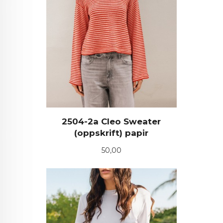
2504-2a Cleo Sweater
(oppskrift) papir
Pris
50,00