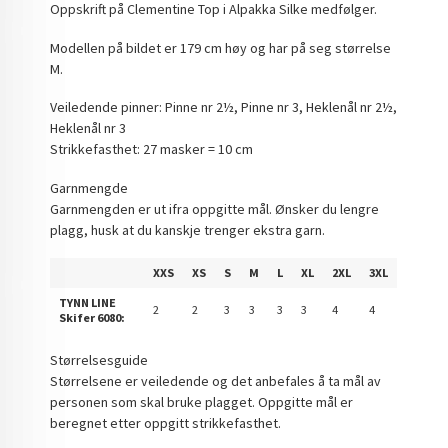
Oppskrift på Clementine Top i Alpakka Silke medfølger.
Modellen på bildet er 179 cm høy og har på seg størrelse
M.
Veiledende pinner: Pinne nr 2½, Pinne nr 3, Heklenål nr 2½,
Heklenål nr 3
Strikkefasthet: 27 masker = 10 cm
Garnmengde
Garnmengden er ut ifra oppgitte mål. Ønsker du lengre
plagg, husk at du kanskje trenger ekstra garn.
XXS
XS
S
M
L
XL
2XL
3XL
TYNN LINE
2
2
3
3
3
3
4
4
Skifer 6080:
Størrelsesguide
Størrelsene er veiledende og det anbefales å ta mål av
personen som skal bruke plagget. Oppgitte mål er
beregnet etter oppgitt strikkefasthet.