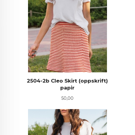
2504-2b Cleo Skirt (oppskrift)
papir
Pris
50,00