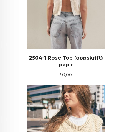
2504-1 Rose Top (oppskrift)
papir
Pris
50,00