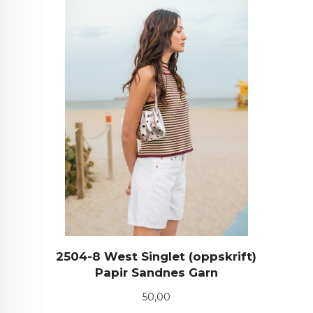
2504-8 West Singlet (oppskrift)
Papir Sandnes Garn
Pris
50,00