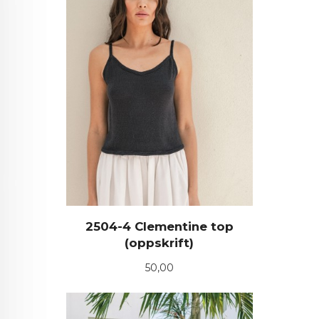
2504-4 Clementine top
(oppskrift)
Pris
50,00