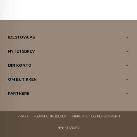
IDESTOVA AS
NYHETSBREV
DIN KONTO
OM BUTIKKEN
PARTNERE
FRAKT
KJØPSBETINGELSER
SIKKERHET OG PERSONVERN
NYHETSBREV