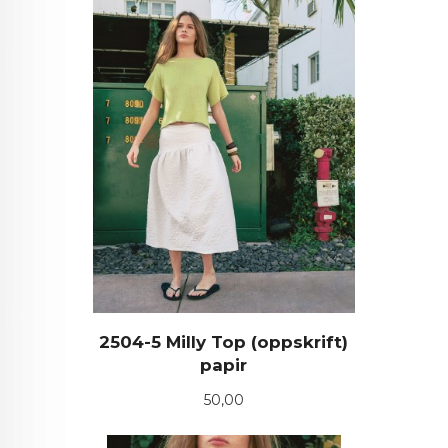
2504-5 Milly Top (oppskrift)
papir
Pris
50,00