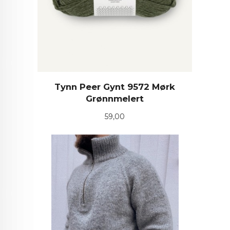
Tynn Peer Gynt 9572 Mørk
Grønnmelert
Pris
59,00