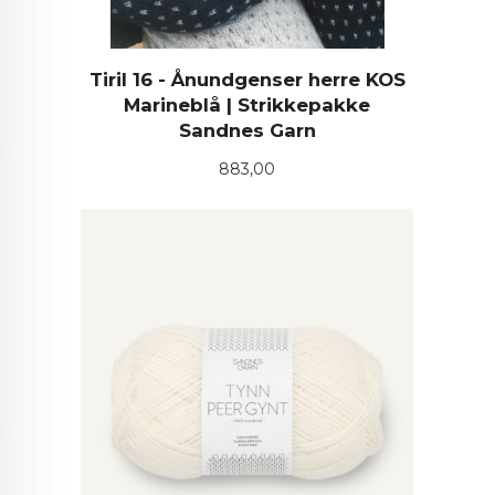
Tiril 16 - Ånundgenser herre KOS
Marineblå | Strikkepakke
Sandnes Garn
Pris
883,00