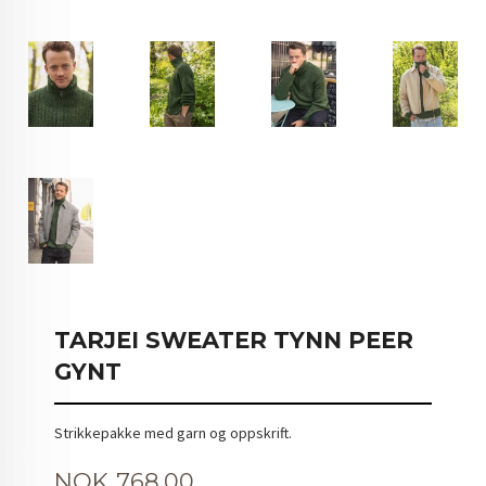
TARJEI SWEATER TYNN PEER
GYNT
Strikkepakke med garn og oppskrift.
Pris
NOK
768,00