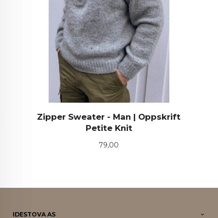
Zipper Sweater - Man | Oppskrift
Petite Knit
Pris
79,00
IDESTOVA AS