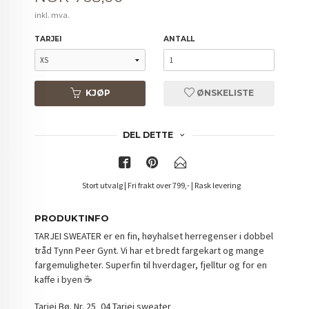
inkl. mva.
TARJEI
ANTALL
KJØP
ØNSKELISTE
DEL DETTE
Stort utvalg | Fri frakt over 799,- | Rask levering
PRODUKTINFO
TARJEI SWEATER er en fin, høyhalset herregenser i dobbel
tråd Tynn Peer Gynt. Vi har et bredt fargekart og mange
fargemuligheter. Superfin til hverdager, fjelltur og for en
kaffe i byen ☕️
Tarjei Bø. Nr. 25_04 Tarjei sweater