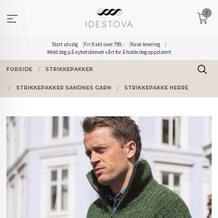
Gå
0
til
innholdet
Stort utvalg
Fri frakt over 799,-
Rask levering
Meld deg på nyhetsbrevet vårt for å holde deg oppdatert
FORSIDE
STRIKKEPAKKER
STRIKKEPAKKER SANDNES GARN
STRIKKEPAKKE HERRE