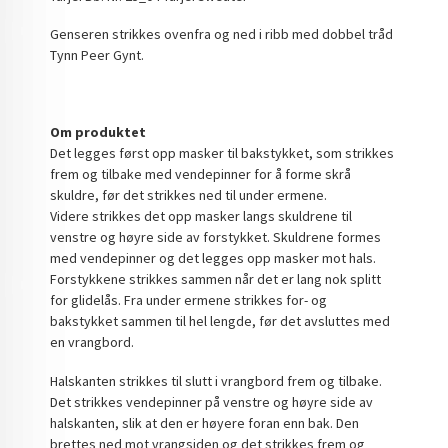
Genseren strikkes ovenfra og ned i ribb med dobbel tråd
Tynn Peer Gynt.
Om produktet
Det legges først opp masker til bakstykket, som strikkes
frem og tilbake med vendepinner for å forme skrå
skuldre, før det strikkes ned til under ermene.
Videre strikkes det opp masker langs skuldrene til
venstre og høyre side av forstykket. Skuldrene formes
med vendepinner og det legges opp masker mot hals.
Forstykkene strikkes sammen når det er lang nok splitt
for glidelås. Fra under ermene strikkes for- og
bakstykket sammen til hel lengde, før det avsluttes med
en vrangbord.
Halskanten strikkes til slutt i vrangbord frem og tilbake.
Det strikkes vendepinner på venstre og høyre side av
halskanten, slik at den er høyere foran enn bak. Den
brettes ned mot vrangsiden og det strikkes frem og