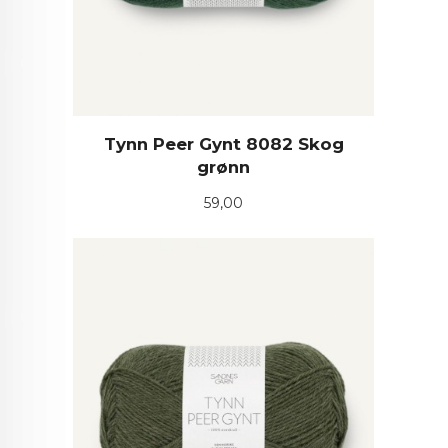
Tynn Peer Gynt 8082 Skog
grønn
Pris
59,00