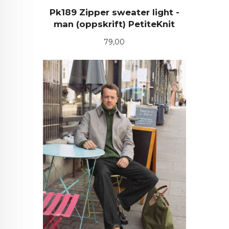
Pk189 Zipper sweater light -
man (oppskrift) PetiteKnit
Pris
79,00