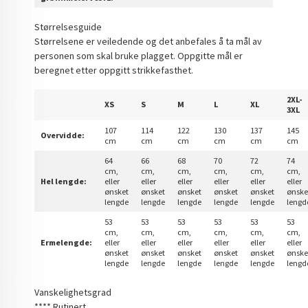
Størrelsesguide
Størrelsene er veiledende og det anbefales å ta mål av
personen som skal bruke plagget. Oppgitte mål er
beregnet etter oppgitt strikkefasthet.
2XL-
XS
S
M
L
XL
3XL
107
114
122
130
137
145
Overvidde:
cm
cm
cm
cm
cm
cm
64
66
68
70
72
74
cm,
cm,
cm,
cm,
cm,
cm,
Hel lengde:
eller
eller
eller
eller
eller
eller
ønsket
ønsket
ønsket
ønsket
ønsket
ønske
lengde
lengde
lengde
lengde
lengde
lengd
53
53
53
53
53
53
cm,
cm,
cm,
cm,
cm,
cm,
Ermelengde:
eller
eller
eller
eller
eller
eller
ønsket
ønsket
ønsket
ønsket
ønsket
ønske
lengde
lengde
lengde
lengde
lengde
lengd
Vanskelighetsgrad
**** Rutinert