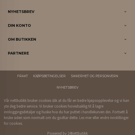
NYHETSBREV
DIN KONTO
OM BUTIKKEN
PARTNERE
FRAKT
KJØPSBETINGELSER
SIKKERHET OG PERSONVERN
NYHETSBREV
Vår nettbutikk bruker cookies slik at du får en bedre kjøpsopplevelse og vi kan
yte deg bedre service. Vi bruker cookies hovedsaklig til å lagre
innloggingsdetaljer og huske hva du har puttet i handlekurven din. Fortsett å
bruke siden som normalt om du godtar dette.
Les mer
eller
endre innstillinger
for cookies.
Powered by
24Nettbutikk