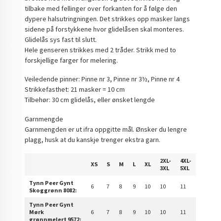
tilbake med fellinger over forkanten for å følge den
dypere halsutringningen. Det strikkes opp masker langs
sidene på forstykkene hvor glidelåsen skal monteres.
Glidelås sys fast til slutt.
Hele genseren strikkes med 2 tråder. Strikk med to
forskjellige farger for melering.
Veiledende pinner: Pinne nr 3, Pinne nr 3½, Pinne nr 4
Strikkefasthet: 21 masker = 10 cm
Tilbehør: 30 cm glidelås, eller ønsket lengde
Garnmengde
Garnmengden er ut ifra oppgitte mål. Ønsker du lengre
plagg, husk at du kanskje trenger ekstra garn.
2XL-
4XL-
XS
S
M
L
XL
3XL
5XL
Tynn Peer Gynt
6
7
8
9
10
10
11
Skoggrønn 8082:
Tynn Peer Gynt
Mørk
6
7
8
9
10
10
11
grønnmelert 9572: