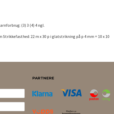
rnforbrug: (3) 3 (4) 4 ngl.
Strikkefasthed: 22 m x 30 p i glatstrikning på p 4 mm = 10 x 10
PARTNERE