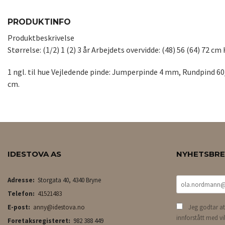
PRODUKTINFO
Produktbeskrivelse
Størrelse: (1/2) 1 (2) 3 år Arbejdets overvidde: (48) 56 (64) 72 c
1 ngl. til hue Vejledende pinde: Jumperpinde 4 mm, Rundpind 60
cm.
IDESTOVA AS
NYHETSBR
Adresse:
Storgata 40, 4340 Bryne
Telefon:
41521483
E-post:
anny@idestova.no
Jeg godtar at
innforstått med vi
Foretaksregisteret:
982 388 449