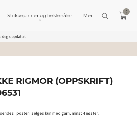
0
Strikkepinner og heklenåler
Mer
de deg oppdatert
KE RIGMOR (OPPSKRIFT)
6531
. sendes i posten. selges kun med garn, minst 4 nøster.