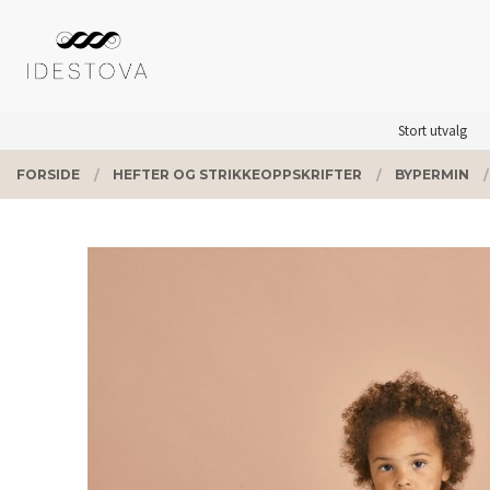
Gå
Lukk
PRODUKTER
til
innholdet
Stort utvalg
FORSIDE
HEFTER OG STRIKKEOPPSKRIFTER
BYPERMIN