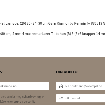
m Hel Længde: (26) 30 (34) 38 cm Garn Rigmor by Permin fv. 886513 Ga
/80 cm, 4 mm 4 maskemarkører Tilbehør: (5) 5 (5) 6 knapper 14 mm 
EV
DIN KONTO
E-
POSTADRESSE
DITT
 dere sender meg nyhetsbrev, og er
PASSORD
lkårene for bruk av personlig