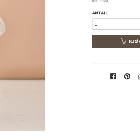
inkl. mva.
ANTALL
KJØ