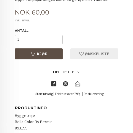
Pris
NOK
60,00
inkl. mva.
ANTALL
KJØP
ØNSKELISTE
DEL DETTE
Stort utvalg | Fri frakt over 799,- | Rask levering
PRODUKTINFO
Hyggetrøje
Bella Color By Permin
893199