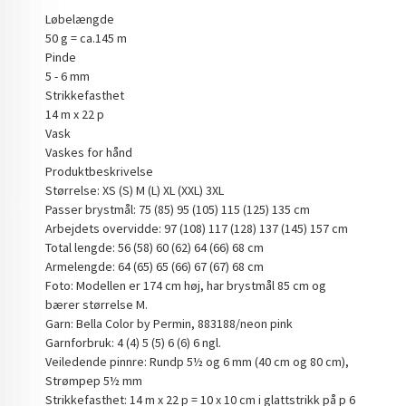
Løbelængde
50 g = ca.145 m
Pinde
5 - 6 mm
Strikkefasthet
14 m x 22 p
Vask
Vaskes for hånd
Produktbeskrivelse
Størrelse: XS (S) M (L) XL (XXL) 3XL
Passer brystmål: 75 (85) 95 (105) 115 (125) 135 cm
Arbejdets overvidde: 97 (108) 117 (128) 137 (145) 157 cm
Total lengde: 56 (58) 60 (62) 64 (66) 68 cm
Armelengde: 64 (65) 65 (66) 67 (67) 68 cm
Foto: Modellen er 174 cm høj, har brystmål 85 cm og
bærer størrelse M.
Garn: Bella Color by Permin, 883188/neon pink
Garnforbruk: 4 (4) 5 (5) 6 (6) 6 ngl.
Veiledende pinnre: Rundp 5½ og 6 mm (40 cm og 80 cm),
Strømpep 5½ mm
Strikkefasthet: 14 m x 22 p = 10 x 10 cm i glattstrikk på p 6