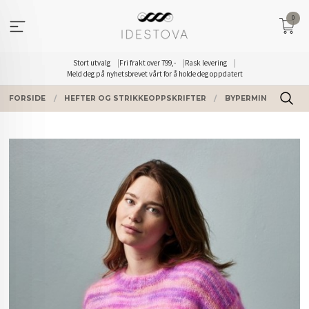
Gå
0
til
innholdet
Stort utvalg
Fri frakt over 799,-
Rask levering
Meld deg på nyhetsbrevet vårt for å holde deg oppdatert
FORSIDE
HEFTER OG STRIKKEOPPSKRIFTER
BYPERMIN