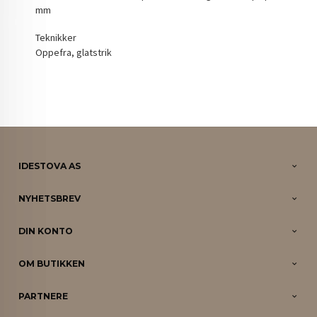
mm
Teknikker
Oppefra, glatstrik
IDESTOVA AS
NYHETSBREV
DIN KONTO
OM BUTIKKEN
PARTNERE