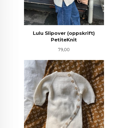
Lulu Slipover (oppskrift)
PetiteKnit
Pris
79,00