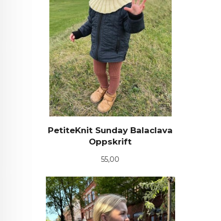
PetiteKnit Sunday Balaclava
Oppskrift
Pris
55,00