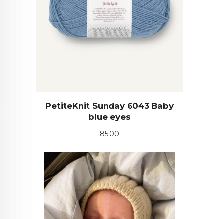
PetiteKnit Sunday 6043 Baby
blue eyes
Pris
85,00