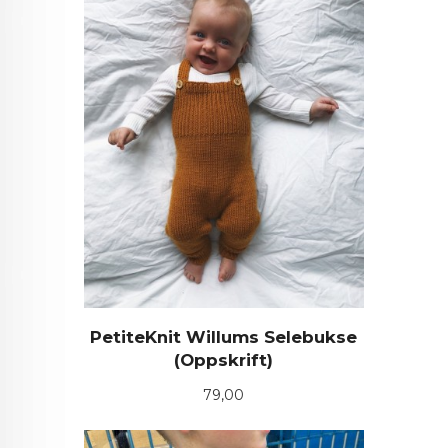
PetiteKnit Willums Selebukse
(Oppskrift)
Pris
79,00