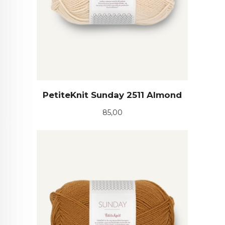
PetiteKnit Sunday 2511 Almond
Pris
85,00