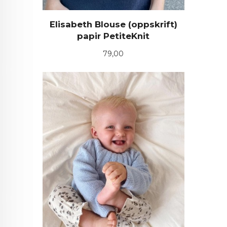
Elisabeth Blouse (oppskrift)
papir PetiteKnit
Pris
79,00