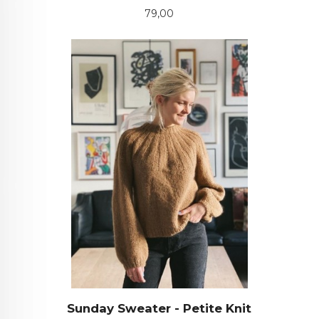
Pris
79,00
Sunday Sweater - Petite Knit