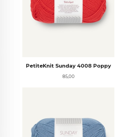
PetiteKnit Sunday 4008 Poppy
Pris
85,00