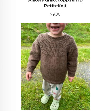
Ankers drakt (Oppskrift)
PetiteKnit
Pris
79,00