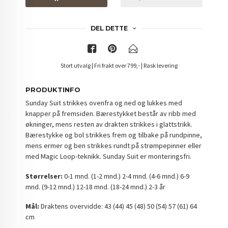
DEL DETTE
Stort utvalg | Fri frakt over 799,- | Rask levering
PRODUKTINFO
Sunday Suit strikkes ovenfra og ned og lukkes med
knapper på fremsiden. Bærestykket består av ribb med
økninger, mens resten av drakten strikkes i glattstrikk.
Bærestykke og bol strikkes frem og tilbake på rundpinne,
mens ermer og ben strikkes rundt på strømpepinner eller
med Magic Loop-teknikk. Sunday Suit er monteringsfri.
Størrelser:
0-1 mnd. (1-2 mnd.) 2-4 mnd. (4-6 mnd.) 6-9
mnd. (9-12 mnd.) 12-18 mnd. (18-24 mnd.) 2-3 år
Mål:
Draktens overvidde: 43 (44) 45 (48) 50 (54) 57 (61) 64
cm