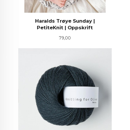
Haralds Trøye Sunday |
PetiteKnit | Oppskrift
Pris
79,00