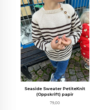
Seaside Sweater PetiteKnit
(Oppskrift) papir
Pris
79,00