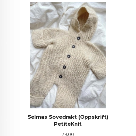
Selmas Sovedrakt (Oppskrift)
PetiteKnit
Pris
79,00