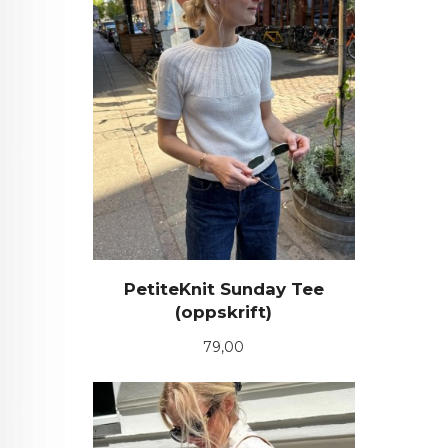
PetiteKnit Sunday Tee
(oppskrift)
Pris
79,00