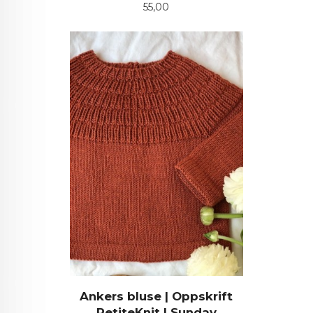
Pris
55,00
Ankers bluse | Oppskrift
PetiteKnit | Sunday