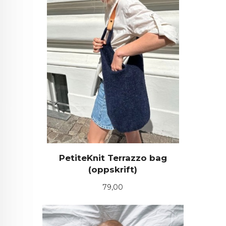
PetiteKnit Terrazzo bag
(oppskrift)
Pris
79,00