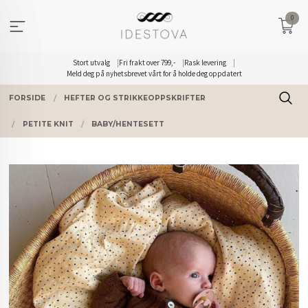
Gå
0
til
innholdet
Stort utvalg
Fri frakt over 799,-
Rask levering
Meld deg på nyhetsbrevet vårt for å holde deg oppdatert
FORSIDE
HEFTER OG STRIKKEOPPSKRIFTER
PETITE KNIT
BABY/HENTESETT