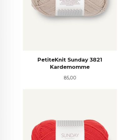
PetiteKnit Sunday 3821
Kardemomme
Pris
85,00