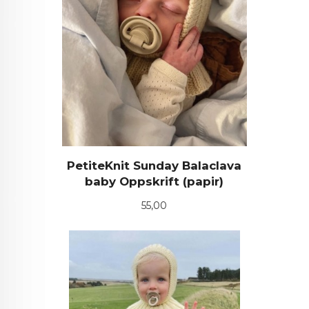
PetiteKnit Sunday Balaclava
baby Oppskrift (papir)
Pris
55,00