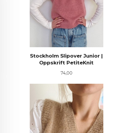
Stockholm Slipover Junior |
Oppskrift PetiteKnit
Pris
74,00