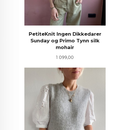
PetiteKnit Ingen Dikkedarer
Sunday og Primo Tynn silk
mohair
Pris
1 099,00