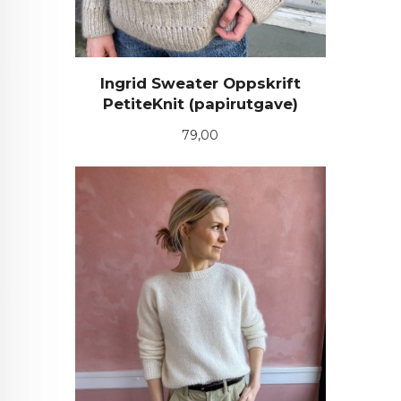
Ingrid Sweater Oppskrift
PetiteKnit (papirutgave)
Pris
79,00