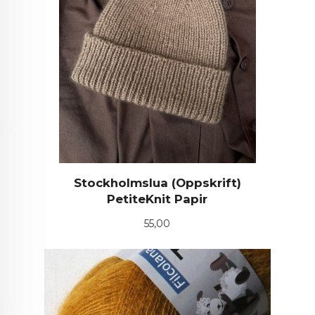
Stockholmslua (Oppskrift)
PetiteKnit Papir
Pris
55,00