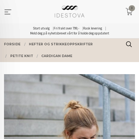
Gå
0
til
innholdet
Stort utvalg
Fri frakt over 799,-
Rask levering
Meld deg på nyhetsbrevet vårt for å holde deg oppdatert
FORSIDE
HEFTER OG STRIKKEOPPSKRIFTER
PETITE KNIT
CARDIGAN DAME