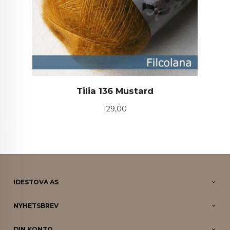
Tilia 136 Mustard
Pris
129,00
IDESTOVA AS
NYHETSBREV
DIN KONTO