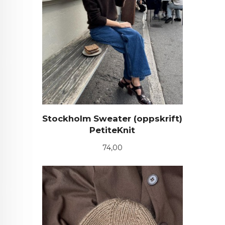
Stockholm Sweater (oppskrift)
PetiteKnit
Pris
74,00