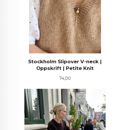
Stockholm Slipover V-neck |
Oppskrift | Petite Knit
Pris
74,00