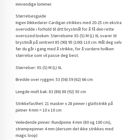
innvendige lommer.
Størrelsesguide
Ingen Dikkedarer-Cardigan strikkes med 20-25 cm ekstra
overvidde i forhold til ditt brystmål for å få den rette
oversized-looken. Størrelsene XS (S) M (L) XL svarer til
brystmål på omtrent 85 (90) 95 (100) 110 cm. Mål deg selv
før du går i gang med å strikke, for å vurdere hvilken
størrelse som vil passe deg best.
Størrelser: XS (S) M (L) XL
Bredde over ryggen: 53 (56) 59 (62) 66 cm
Lengde midt bak: 83 (86) 88 (92) 93 cm
Strikkefasthet: 21 masker x 28 pinner i glattstrikk på
pinner 4 mm = 10 x 10 cm
Veiledende pinner: Rundpinne 4 mm (80 og 100 cm),
strømpepinner 4 mm (dersom det ikke strikkes med
magic loop)