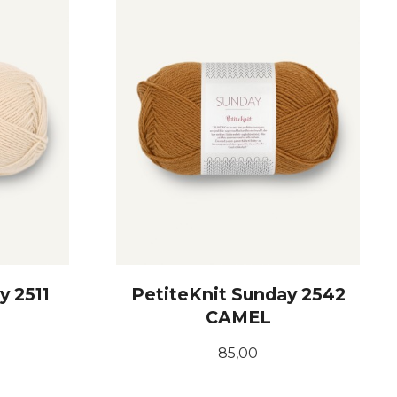
y 2511
PetiteKnit Sunday 2542
CAMEL
Pris
85,00