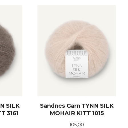
KJØP
N SILK
Sandnes Garn TYNN SILK
T 3161
MOHAIR KITT 1015
Pris
105,00