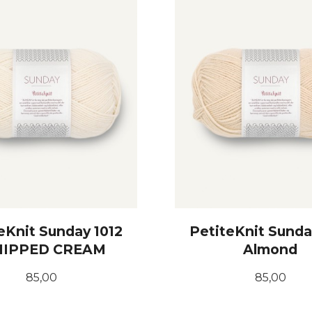
eKnit Sunday 1012
PetiteKnit Sunda
IPPED CREAM
Almond
Pris
Pris
85,00
85,00