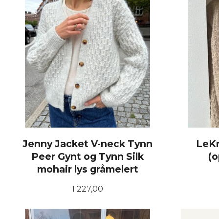
Jenny Jacket V-neck Tynn
LeKn
Peer Gynt og Tynn Silk
(o
mohair lys gråmelert
Pris
1 227,00
LES MER