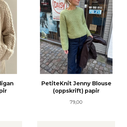
digan
PetiteKnit Jenny Blouse
pir
(oppskrift) papir
Pris
79,00
KJØP