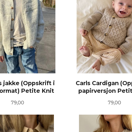
 jakke (Oppskrift i
Carls Cardigan (Op
ormat) Petite Knit
papirversjon Peti
Pris
Pris
79,00
79,00
KJØP
KJØP