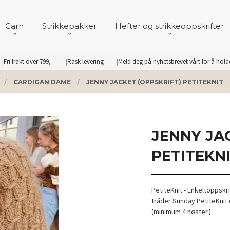
Garn
Strikkepakker
Hefter og strikkeoppskrifter
Fri frakt over 799,-
Rask levering
Meld deg på nyhetsbrevet vårt for å hol
CARDIGAN DAME
JENNY JACKET (OPPSKRIFT) PETITEKNIT
JENNY JA
PETITEKN
PetiteKnit - Enkeltoppskr
tråder Sunday PetiteKnit 
(minimum 4 nøster.)