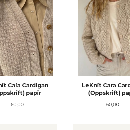
it Caia Cardigan
LeKnit Cara Car
ppskrift) papir
(Oppskrift) pa
Pris
Pris
60,00
60,00
KJØP
KJØP