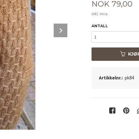
Pris
NOK
79,00
inkl. mva.
ANTALL
Next
KJØ
Artikkelnr.:
pk84