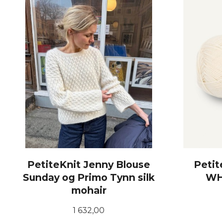
PetiteKnit Jenny Blouse
Petit
Sunday og Primo Tynn silk
WH
mohair
Pris
1 632,00