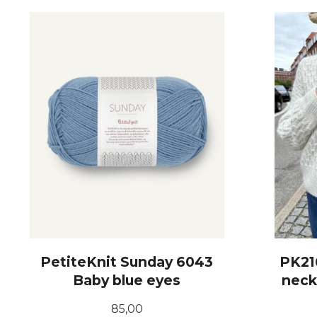
LES MER
PetiteKnit Sunday 6043
PK21
Baby blue eyes
neck
Pris
85,00