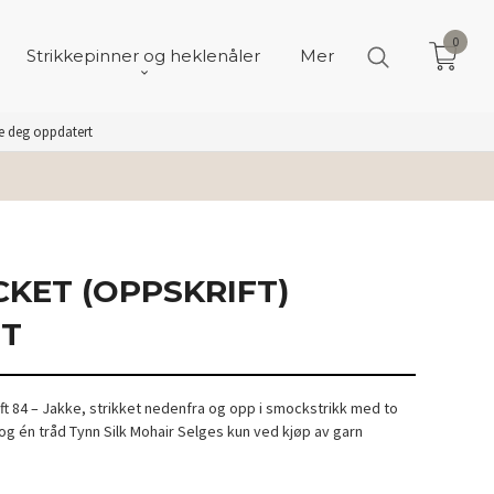
0
Strikkepinner og heklenåler
Mer
de deg oppdatert
CKET (OPPSKRIFT)
IT
ift 84 – Jakke, strikket nedenfra og opp i smockstrikk med to
og én tråd Tynn Silk Mohair Selges kun ved kjøp av garn