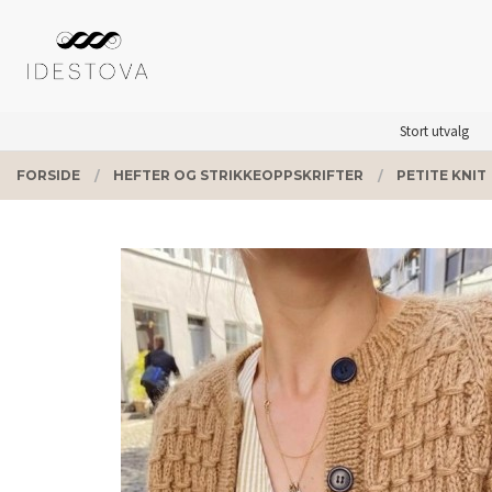
Gå
Lukk
PRODUKTER
til
innholdet
Stort utvalg
FORSIDE
HEFTER OG STRIKKEOPPSKRIFTER
PETITE KNIT