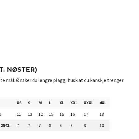
. NØSTER)
te mål. Ønsker du lengre plagg, husk at du kanskje trenger
XS
S
M
L
XL
XXL
XXXL
4XL
:
11
12
12
15
16
16
17
18
 2543:
7
7
7
8
8
8
9
10