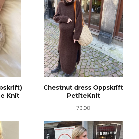
pskrift)
Chestnut dress Oppskrift
te Knit
PetiteKnit
Pris
79,00
KJØP