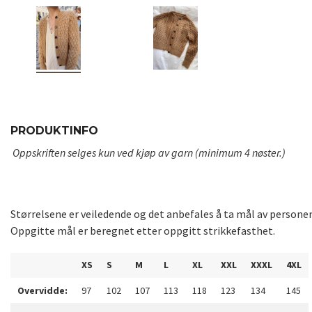
PRODUKTINFO
Oppskriften selges kun ved kjøp av garn (minimum 4 nøster.)
Størrelsene er veiledende og det anbefales å ta mål av persone
Oppgitte mål er beregnet etter oppgitt strikkefasthet.
XS
S
M
L
XL
XXL
XXXL
4XL
Overvidde:
97
102
107
113
118
123
134
145