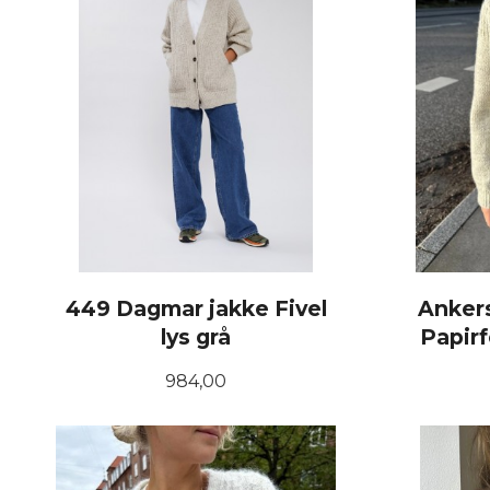
449 Dagmar jakke Fivel
Ankers
lys grå
Papirf
Pris
984,00
LES MER