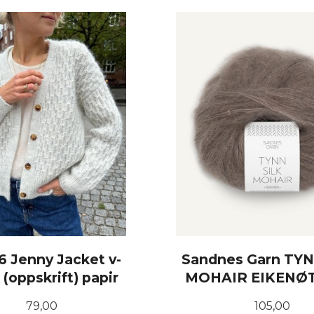
KJØP
KJØP
6 Jenny Jacket v-
Sandnes Garn TYN
 (oppskrift) papir
MOHAIR EIKENØT
Pris
Pris
79,00
105,00