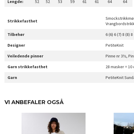
Lengde:
52
52
53
59
61
61
64
64
Smockstrikkmøns
Strikkefasthet
Vrangbordstrikk
Tilbehør
6 (6) 6 (7) 8 (8)
Designer
PetiteKnit
Veiledende pinner
Pinne nr 3½, Pin
Garn strikkefasthet
28 masker = 10
Garn
PetiteKnit Sund
VI ANBEFALER OGSÅ