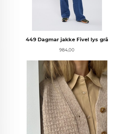
449 Dagmar jakke Fivel lys grå
Pris
984,00