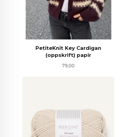
PetiteKnit Key Cardigan
(oppskrift) papir
Pris
79,00