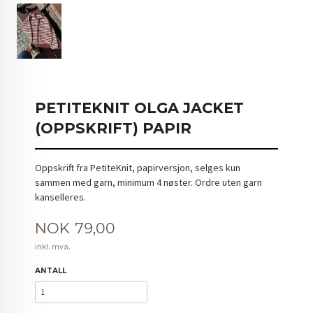
PETITEKNIT OLGA JACKET
(OPPSKRIFT) PAPIR
Oppskrift fra PetiteKnit, papirversjon, selges kun
sammen med garn, minimum 4 nøster. Ordre uten garn
kanselleres.
Pris
NOK
79,00
inkl. mva.
ANTALL