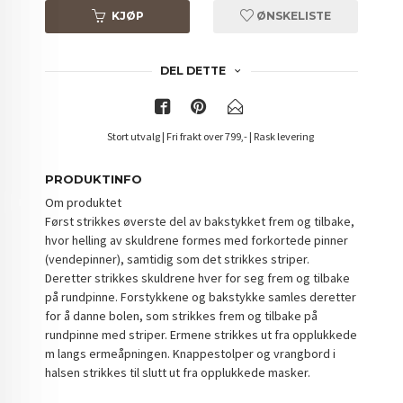
KJØP
ØNSKELISTE
DEL DETTE
Stort utvalg | Fri frakt over 799,- | Rask levering
PRODUKTINFO
Om produktet
Først strikkes øverste del av bakstykket frem og tilbake,
hvor helling av skuldrene formes med forkortede pinner
(vendepinner), samtidig som det strikkes striper.
Deretter strikkes skuldrene hver for seg frem og tilbake
på rundpinne. Forstykkene og bakstykke samles deretter
for å danne bolen, som strikkes frem og tilbake på
rundpinne med striper. Ermene strikkes ut fra opplukkede
m langs ermeåpningen. Knappestolper og vrangbord i
halsen strikkes til slutt ut fra opplukkede masker.