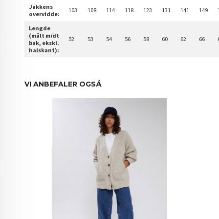
Jakkens
103
108
114
118
123
131
141
149
overvidde:
Lengde
(målt midt
52
53
54
56
58
60
62
66
bak, ekskl.
halskant):
VI ANBEFALER OGSÅ