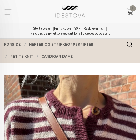
Gå
0
til
innholdet
Stort utvalg
Fri frakt over 799,-
Rask levering
Meld deg på nyhetsbrevet vårt for å holde deg oppdatert
FORSIDE
HEFTER OG STRIKKEOPPSKRIFTER
PETITE KNIT
CARDIGAN DAME