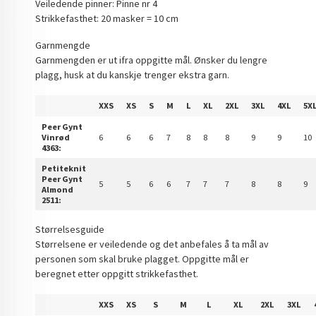
Veiledende pinner: Pinne nr 4
Strikkefasthet: 20 masker = 10 cm
Garnmengde
Garnmengden er ut ifra oppgitte mål. Ønsker du lengre
plagg, husk at du kanskje trenger ekstra garn.
XXS
XS
S
M
L
XL
2XL
3XL
4XL
5X
Peer Gynt
Vinrød
6
6
6
7
8
8
8
9
9
10
4363:
Petiteknit
Peer Gynt
5
5
6
6
7
7
7
8
8
9
Almond
2511:
Størrelsesguide
Størrelsene er veiledende og det anbefales å ta mål av
personen som skal bruke plagget. Oppgitte mål er
beregnet etter oppgitt strikkefasthet.
XXS
XS
S
M
L
XL
2XL
3XL