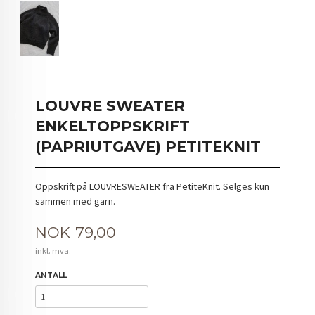
LOUVRE SWEATER
ENKELTOPPSKRIFT
(PAPRIUTGAVE) PETITEKNIT
Oppskrift på LOUVRESWEATER fra PetiteKnit. Selges kun
sammen med garn.
Pris
NOK
79,00
inkl. mva.
ANTALL