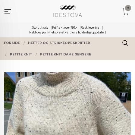
Gå
0
til
innholdet
Stort utvalg
Fri frakt over 799,-
Rask levering
Meld deg på nyhetsbrevet vårt for å holde deg oppdatert
FORSIDE
HEFTER OG STRIKKEOPPSKRIFTER
PETITE KNIT
PETITE KNIT DAME GENSERE