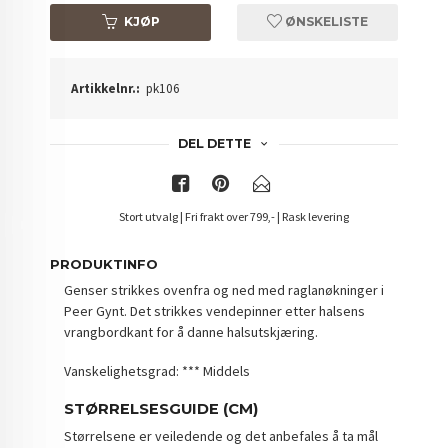
KJØP
ØNSKELISTE
Artikkelnr.:
pk106
DEL DETTE
Stort utvalg | Fri frakt over 799,- | Rask levering
PRODUKTINFO
Genser strikkes ovenfra og ned med raglanøkninger i
Peer Gynt. Det strikkes vendepinner etter halsens
vrangbordkant for å danne halsutskjæring.
Vanskelighetsgrad: *** Middels
STØRRELSESGUIDE (CM)
Størrelsene er veiledende og det anbefales å ta mål