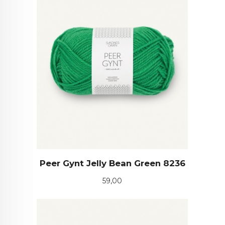
Peer Gynt Jelly Bean Green 8236
Pris
59,00