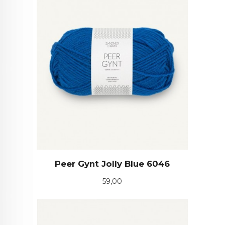
Peer Gynt Jolly Blue 6046
Pris
59,00