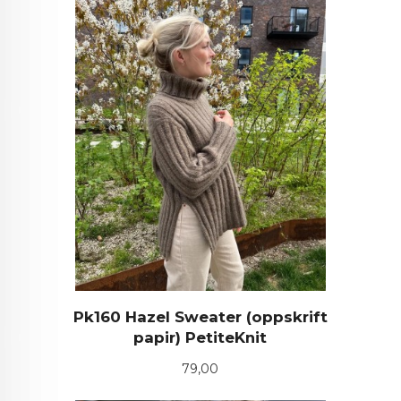
Pk160 Hazel Sweater (oppskrift
papir) PetiteKnit
Pris
79,00