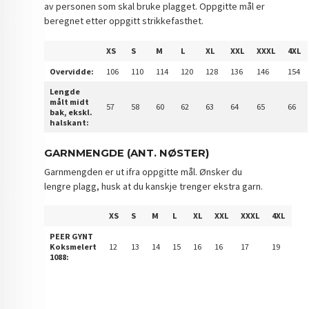
av personen som skal bruke plagget. Oppgitte mål er
beregnet etter oppgitt strikkefasthet.
XS
S
M
L
XL
XXL
XXXL
4XL
Overvidde:
106
110
114
120
128
136
146
154
Lengde
målt midt
57
58
60
62
63
64
65
66
bak, ekskl.
halskant:
GARNMENGDE (ANT. NØSTER)
Garnmengden er ut ifra oppgitte mål. Ønsker du
lengre plagg, husk at du kanskje trenger ekstra garn.
XS
S
M
L
XL
XXL
XXXL
4XL
PEER GYNT
Koksmelert
12
13
14
15
16
16
17
19
1088: