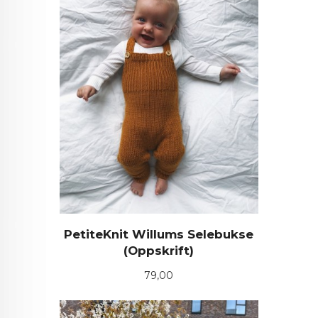
PetiteKnit Willums Selebukse
(Oppskrift)
Pris
79,00