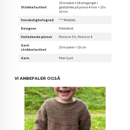
20 masker x 28 omganger i
Strikkefasthet
glattstrikk på pinne 4 mm = 10 x
10 cm
Vanskelighetsgrad
*** Middels
Designer
PetiteKnit
Veiledende pinner
Pinne nr 3½, Pinne nr 4
Garn
20 masker = 10 cm
strikkefasthet
Garn
Peer Gynt
VI ANBEFALER OGSÅ