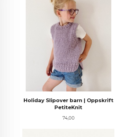
Holiday Slipover barn | Oppskrift
PetiteKnit
Pris
74,00