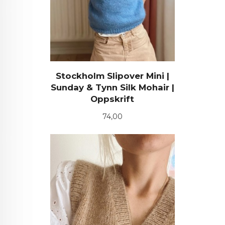
Stockholm Slipover Mini |
Sunday & Tynn Silk Mohair |
Oppskrift
Pris
74,00