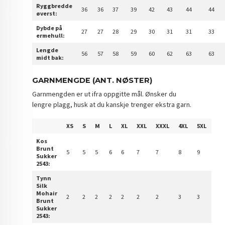
Ryggbredde
36
36
37
39
42
43
44
44
øverst:
Dybde på
27
27
28
29
30
31
31
33
ermehull:
Lengde
56
57
58
59
60
62
63
63
midt bak:
GARNMENGDE (ANT. NØSTER)
Garnmengden er ut ifra oppgitte mål. Ønsker du
lengre plagg, husk at du kanskje trenger ekstra garn.
XS
S
M
L
XL
XXL
XXXL
4XL
5XL
Kos
Brunt
5
5
5
6
6
7
7
8
9
Sukker
2543:
Tynn
Silk
Mohair
2
2
2
2
2
2
2
3
3
Brunt
Sukker
2543: