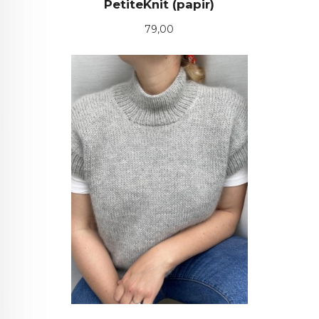
PetiteKnit (papir)
Pris
79,00