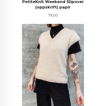
PetiteKnit Weekend Slipover
(oppskrift) papir
Pris
79,00