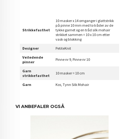
10 masker x 14 omganger i glattstrikk
på pinne 10 mm med to tråder av de
Strikkefasthet
tykke garnet og en tråd silk mohair
strikket sammen = 10 x 10 cm etter
vask og blokking
Designer
PetiteKnit
Veiledende
Pinne nr 9, Pinne nr 10
pinner
Garn
10 masker = 10 cm
strikkefasthet
Garn
Kos, Tynn Silk Mohair
VI ANBEFALER OGSÅ