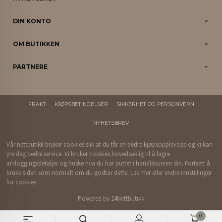
DIN KONTO
OM BUTIKKEN
PARTNERE
FRAKT
KJØPSBETINGELSER
SIKKERHET OG PERSONVERN
NYHETSBREV
Vår nettbutikk bruker cookies slik at du får en bedre kjøpsopplevelse og vi kan
yte deg bedre service. Vi bruker cookies hovedsaklig til å lagre
innloggingsdetaljer og huske hva du har puttet i handlekurven din. Fortsett å
bruke siden som normalt om du godtar dette.
Les mer
eller
endre innstillinger
for cookies.
Powered by
24Nettbutikk
0