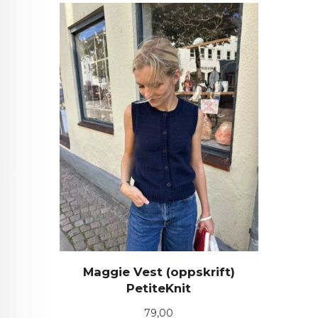
Maggie Vest (oppskrift)
PetiteKnit
Pris
79,00