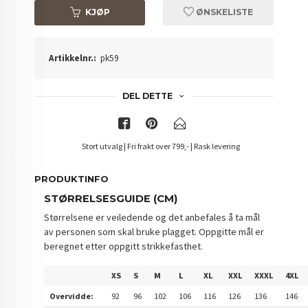
KJØP
ØNSKELISTE
Artikkelnr.:
pk59
DEL DETTE
Stort utvalg | Fri frakt over 799,- | Rask levering
PRODUKTINFO
STØRRELSESGUIDE (CM)
Størrelsene er veiledende og det anbefales å ta mål
av personen som skal bruke plagget. Oppgitte mål er
beregnet etter oppgitt strikkefasthet.
XS
S
M
L
XL
XXL
XXXL
4XL
Overvidde:
92
96
102
106
116
126
136
146