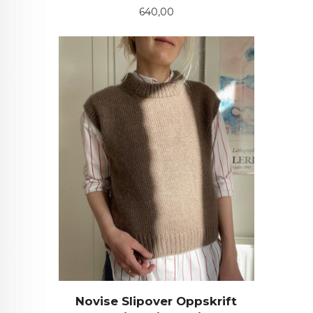
Pris
640,00
Novise Slipover Oppskrift