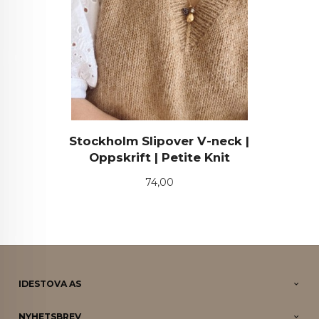
Stockholm Slipover V-neck |
Oppskrift | Petite Knit
Pris
74,00
IDESTOVA AS
NYHETSBREV