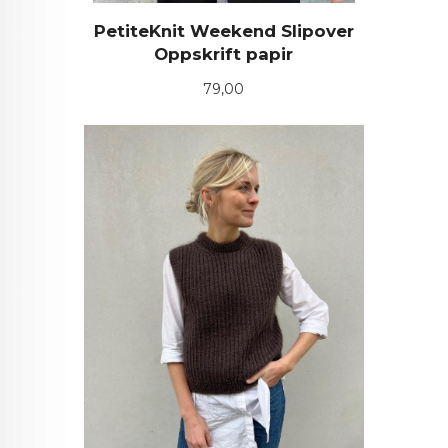
PetiteKnit Weekend Slipover
Oppskrift papir
Pris
79,00