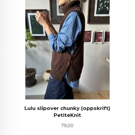
Lulu slipover chunky (oppskrift)
PetiteKnit
Pris
79,00