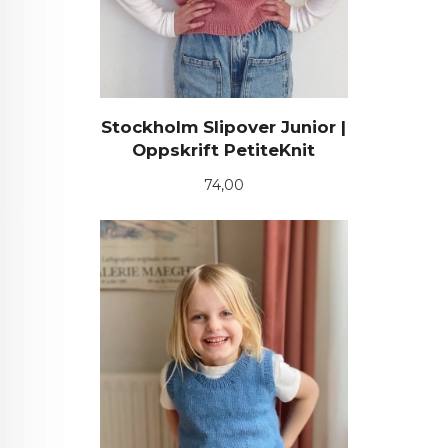
Stockholm Slipover Junior |
Oppskrift PetiteKnit
Pris
74,00