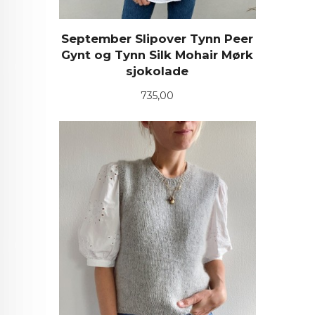
September Slipover Tynn Peer
Gynt og Tynn Silk Mohair Mørk
sjokolade
Pris
735,00