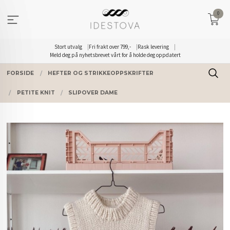
Gå
0
til
innholdet
Stort utvalg
Fri frakt over 799,-
Rask levering
Meld deg på nyhetsbrevet vårt for å holde deg oppdatert
FORSIDE
HEFTER OG STRIKKEOPPSKRIFTER
PETITE KNIT
SLIPOVER DAME