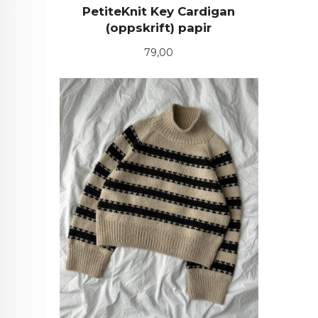
PetiteKnit Key Cardigan
(oppskrift) papir
Pris
79,00