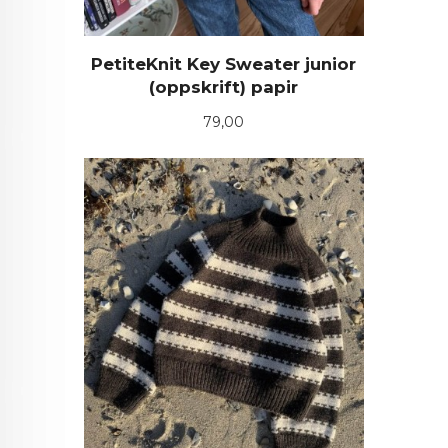
PetiteKnit Key Sweater junior
(oppskrift) papir
Pris
79,00