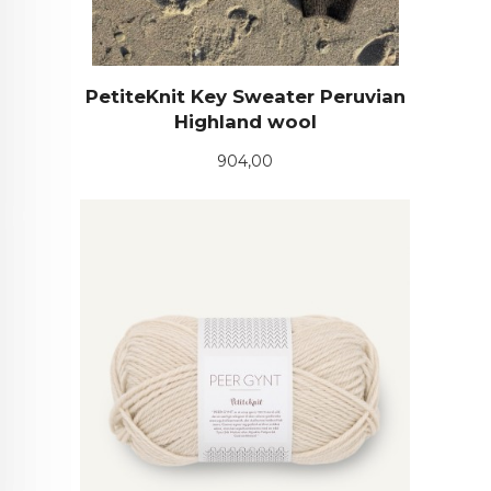
PetiteKnit Key Sweater Peruvian
Highland wool
Pris
904,00