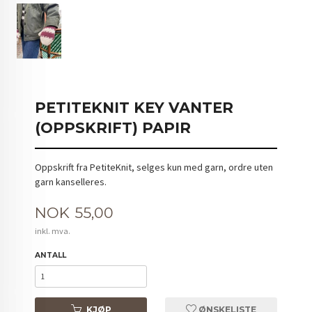
PETITEKNIT KEY VANTER
(OPPSKRIFT) PAPIR
Oppskrift fra PetiteKnit, selges kun med garn, ordre uten
garn kanselleres.
Pris
NOK
55,00
inkl. mva.
ANTALL
KJØP
ØNSKELISTE