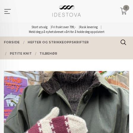
Gå
0
til
innholdet
Stort utvalg
Fri frakt over 799,-
Rask levering
Meld deg på nyhetsbrevet vårt for å holde deg oppdatert
FORSIDE
HEFTER OG STRIKKEOPPSKRIFTER
PETITE KNIT
TILBEHØR