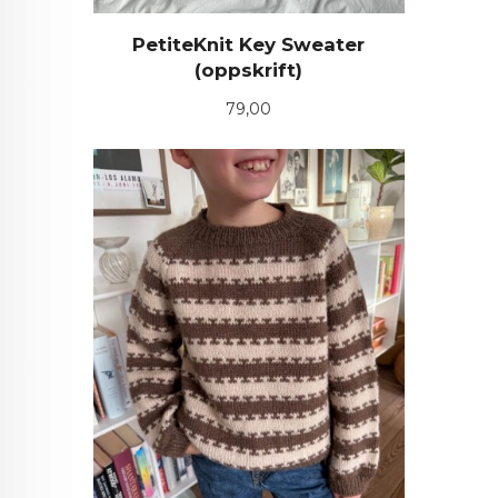
PetiteKnit Key Sweater
(oppskrift)
Pris
79,00