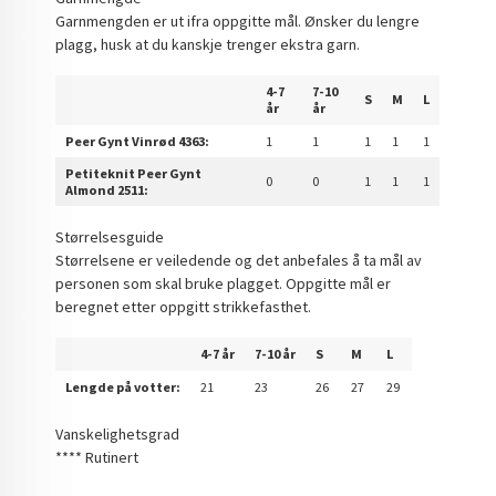
Garnmengden er ut ifra oppgitte mål. Ønsker du lengre
plagg, husk at du kanskje trenger ekstra garn.
4-7
7-10
S
M
L
år
år
Peer Gynt Vinrød 4363:
1
1
1
1
1
Petiteknit Peer Gynt
0
0
1
1
1
Almond 2511:
Størrelsesguide
Størrelsene er veiledende og det anbefales å ta mål av
personen som skal bruke plagget. Oppgitte mål er
beregnet etter oppgitt strikkefasthet.
4-7 år
7-10 år
S
M
L
Lengde på votter:
21
23
26
27
29
Vanskelighetsgrad
**** Rutinert