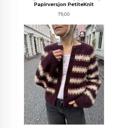
Papirversjon PetiteKnit
Pris
79,00