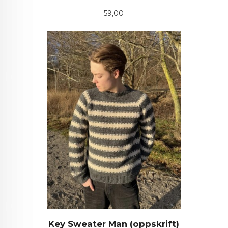
Pris
59,00
Key Sweater Man (oppskrift)