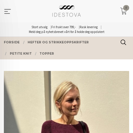
Gå
0
til
innholdet
Stort utvalg
Fri frakt over 799,-
Rask levering
Meld deg på nyhetsbrevet vårt for å holde deg oppdatert
FORSIDE
HEFTER OG STRIKKEOPPSKRIFTER
PETITE KNIT
TOPPER