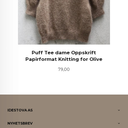
Puff Tee dame Oppskrift
Papirformat Knitting for Olive
Pris
79,00
IDESTOVA AS
NYHETSBREV