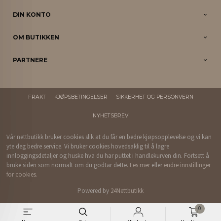
DIN KONTO
OM BUTIKKEN
PARTNERE
FRAKT
KJØPSBETINGELSER
SIKKERHET OG PERSONVERN
NYHETSBREV
Vår nettbutikk bruker cookies slik at du får en bedre kjøpsopplevelse og vi kan
yte deg bedre service. Vi bruker cookies hovedsaklig til å lagre
innloggingsdetaljer og huske hva du har puttet i handlekurven din. Fortsett å
bruke siden som normalt om du godtar dette.
Les mer
eller
endre innstillinger
for cookies.
Powered by
24Nettbutikk
0