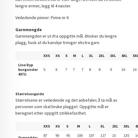
lengre ermer, legg til 4 nøster.
Veiledende pinner: Pinne nr 6
Garnmengde
Garnmengden er ut ifra oppgitte mål. Ønsker du lengre
plagg, husk at du kanskje trenger ekstra garn.
XXS
XS
S
M
L
XL
2XL
3XL
4XL
5X
Line Dyp
burgunder
5
6
7
7
7
8
8
9
10
10
4372:
Størrelsesguide
Størrelsene er veiledende og det anbefales å ta mål av
personen som skal bruke plagget. Oppgitte mål er
beregnet etter oppgitt strikkefasthet.
XXS
XS
S
M
L
XL
2XL
3XL
4
87
90
95
100
107
117
15
135
1
Overvidde: