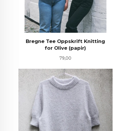
Bregne Tee Oppskrift Knitting
for Olive (papir)
Pris
79,00