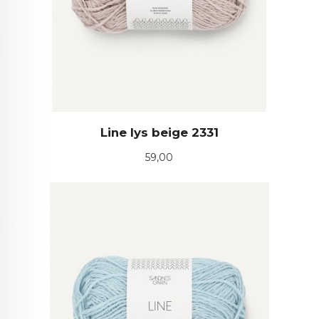
Line lys beige 2331
Pris
59,00