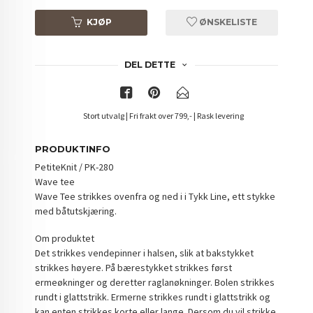
KJØP
ØNSKELISTE
DEL DETTE
Stort utvalg | Fri frakt over 799,- | Rask levering
PRODUKTINFO
PetiteKnit / PK-280
Wave tee
Wave Tee strikkes ovenfra og ned i i Tykk Line, ett stykke
med båtutskjæring.
Om produktet
Det strikkes vendepinner i halsen, slik at bakstykket
strikkes høyere. På bærestykket strikkes først
ermeøkninger og deretter raglanøkninger. Bolen strikkes
rundt i glattstrikk. Ermerne strikkes rundt i glattstrikk og
kan enten strikkes korte eller lange. Dersom du vil strikke