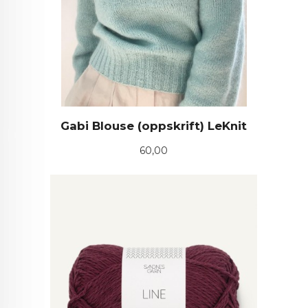
Gabi Blouse (oppskrift) LeKnit
Pris
60,00