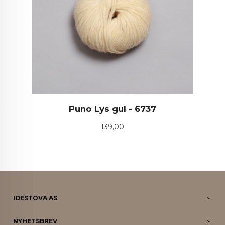
Puno Lys gul - 6737
Pris
139,00
IDESTOVA AS
NYHETSBREV