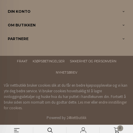
DIN KONTO
OM BUTIKKEN
PARTNERE
FRAKT
KJØPSBETINGELSER
SIKKERHET OG PERSONVERN
NYHETSBREV
Vår nettbutikk bruker cookies slik at du får en bedre kjøpsopplevelse og vi kan
yte deg bedre service. Vi bruker cookies hovedsaklig til å lagre
innloggingsdetaljer og huske hva du har puttet i handlekurven din. Fortsett å
bruke siden som normalt om du godtar dette.
Les mer
eller
endre innstillinger
for cookies.
Powered by
24Nettbutikk
0