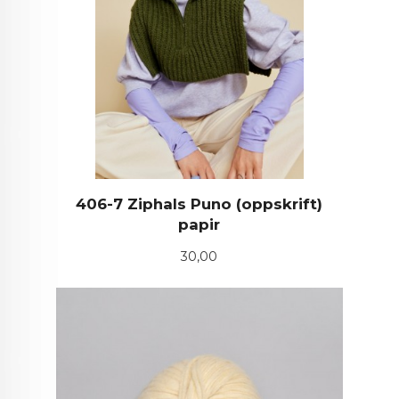
406-7 Ziphals Puno (oppskrift)
papir
Pris
30,00