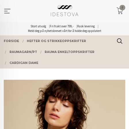
Gå
0
til
innholdet
Stort utvalg
Fri frakt over 799,-
Rask levering
Meld deg på nyhetsbrevet vårt for å holde deg oppdatert
FORSIDE
HEFTER OG STRIKKEOPPSKRIFTER
RAUMAGARN/PT
RAUMA ENKELTOPPSKRIFTER
CARDIGAN DAME