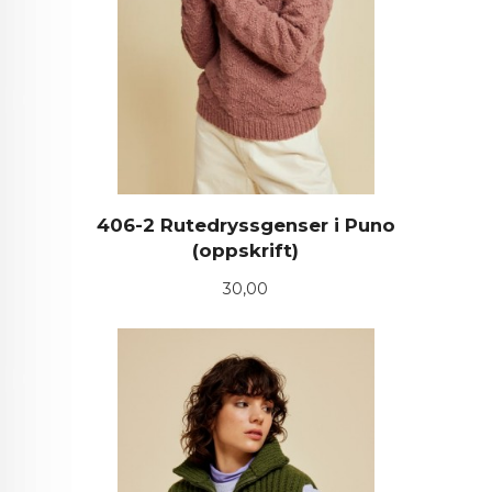
406-2 Rutedryssgenser i Puno
(oppskrift)
Pris
30,00