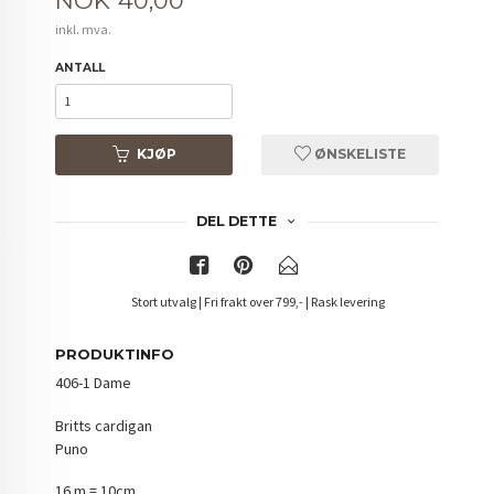
NOK
40,00
inkl. mva.
ANTALL
KJØP
ØNSKELISTE
DEL DETTE
Stort utvalg | Fri frakt over 799,- | Rask levering
PRODUKTINFO
406-1 Dame
Britts cardigan
Puno
16 m = 10cm