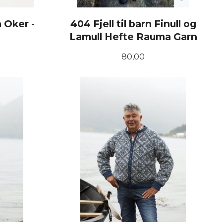
n Oker -
404 Fjell til barn Finull og
Lamull Hefte Rauma Garn
Pris
80,00
KJØP