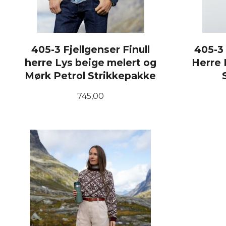
405-3 Fjellgenser Finull
405-3 
herre Lys beige melert og
Herre 
Mørk Petrol Strikkepakke
Pris
745,00
LES MER