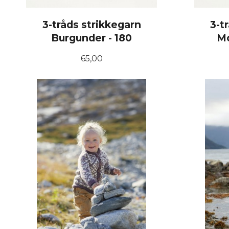
3-tråds strikkegarn
3-t
Burgunder - 180
Mo
Pris
65,00
KJØP