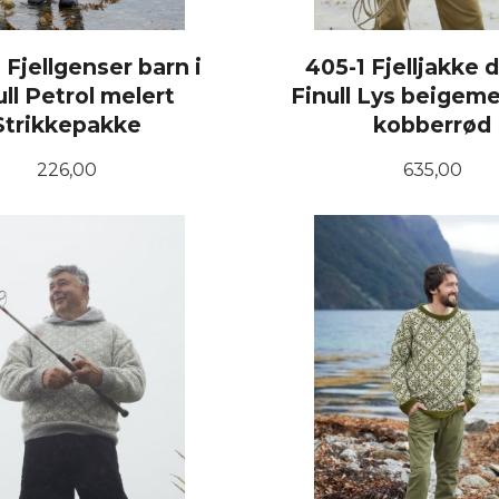
Fjellgenser barn i
405-1 Fjelljakke 
ull Petrol melert
Finull Lys beigeme
Strikkepakke
kobberrød
Pris
Pris
226,00
635,00
LES MER
LES MER