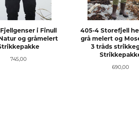
Fjellgenser i Finull
405-4 Storefjell he
Natur og gråmelert
grå melert og Mo
Strikkepakke
3 tråds strikke
Strikkepakk
Pris
745,00
Pris
690,00
LES MER
LES MER