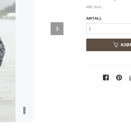
inkl. mva.
ANTALL
Next
KJØ