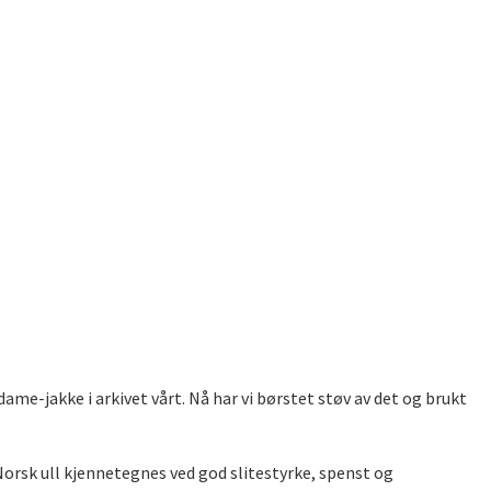
ame-jakke i arkivet vårt. Nå har vi børstet støv av det og brukt
 Norsk ull kjennetegnes ved god slitestyrke, spenst og