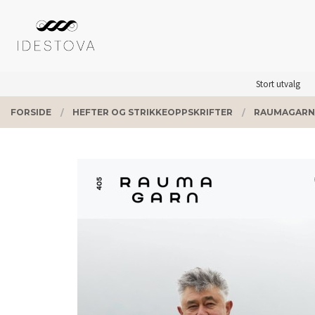
Gå
Lukk
PRODUKTER
til
innholdet
Stort utvalg
FORSIDE
HEFTER OG STRIKKEOPPSKRIFTER
RAUMAGARN