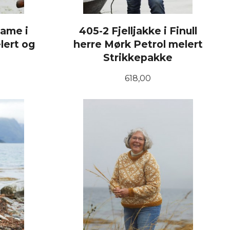
dame i
405-2 Fjelljakke i Finull
lert og
herre Mørk Petrol melert
Strikkepakke
Pris
618,00
LES MER