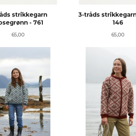
råds strikkegarn
3-tråds strikkegar
segrønn - 761
146
Pris
Pris
65,00
65,00
KJØP
KJØP