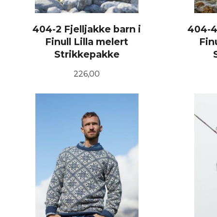
404-2 Fjelljakke barn i
404-4 
Finull Lilla melert
Fin
Strikkepakke
Pris
226,00
LES MER