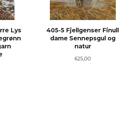
rre Lys
405-5 Fjellgenser Finull
segrønn
dame Sennepsgul og
garn
natur
e
Pris
625,00
LES MER