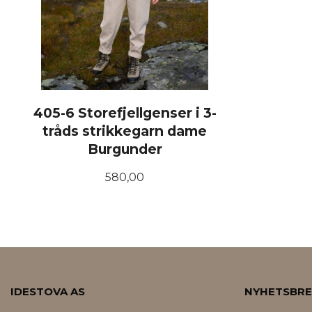
405-6 Storefjellgenser i 3-
tråds strikkegarn dame
Burgunder
Pris
580,00
LES MER
IDESTOVA AS
NYHETSBR