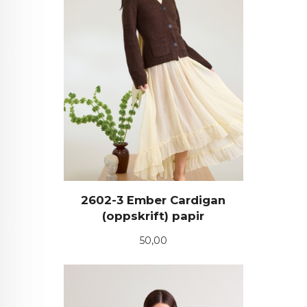
2602-3 Ember Cardigan
(oppskrift) papir
Pris
50,00