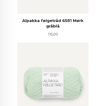
Alpakka følgetråd 6581 Mørk
gråblå
Pris
115,00