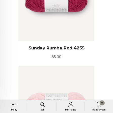
Sunday Rumba Red 4255
Pris
85,00
0
Meny
Søk
Min konto
Handlevogn