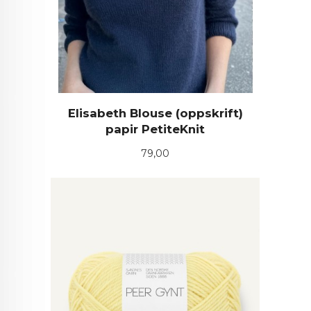
Elisabeth Blouse (oppskrift)
papir PetiteKnit
Pris
79,00