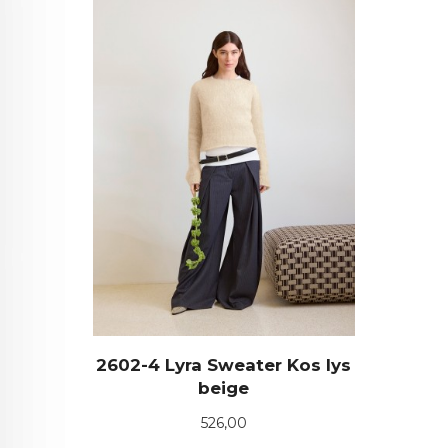
2602-4 Lyra Sweater Kos lys
beige
Pris
526,00