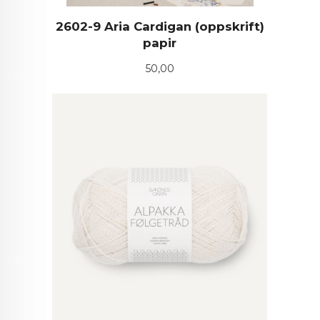
2602-9 Aria Cardigan (oppskrift)
papir
Pris
50,00