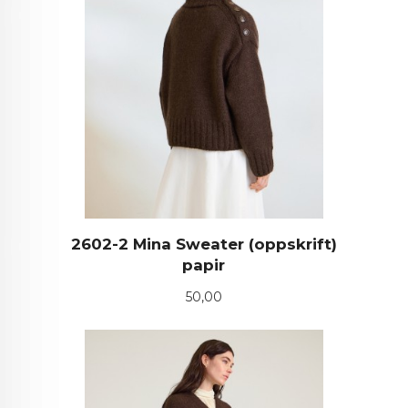
2602-2 Mina Sweater (oppskrift)
papir
Pris
50,00