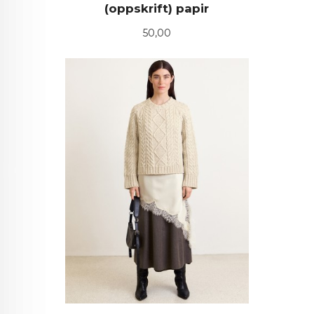
(oppskrift) papir
Pris
50,00