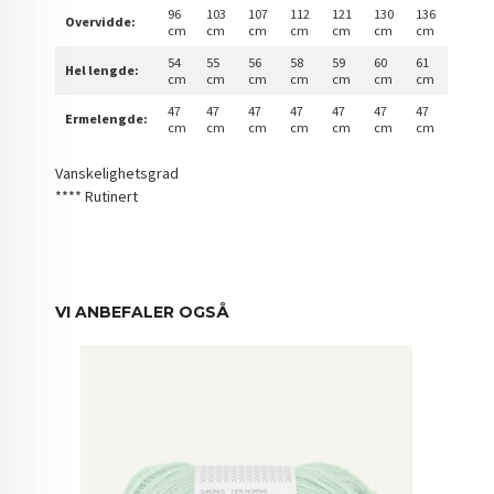
96
103
107
112
121
130
136
Overvidde:
cm
cm
cm
cm
cm
cm
cm
54
55
56
58
59
60
61
Hel lengde:
cm
cm
cm
cm
cm
cm
cm
47
47
47
47
47
47
47
Ermelengde:
cm
cm
cm
cm
cm
cm
cm
Vanskelighetsgrad
**** Rutinert
VI ANBEFALER OGSÅ