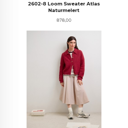
2602-8 Loom Sweater Atlas
Naturmelert
Pris
878,00