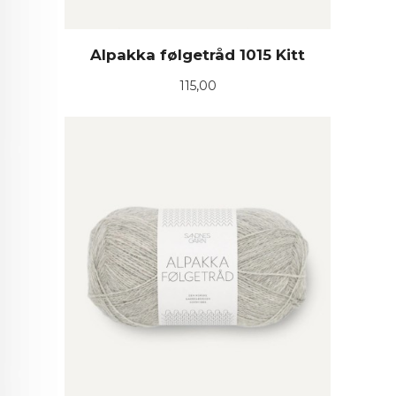
Alpakka følgetråd 1015 Kitt
Pris
115,00