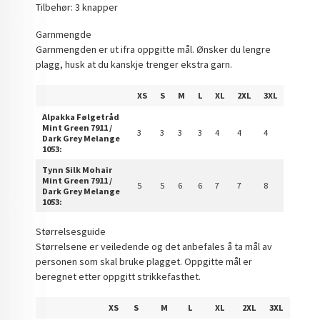
Tilbehør: 3 knapper
Garnmengde
Garnmengden er ut ifra oppgitte mål. Ønsker du lengre
plagg, husk at du kanskje trenger ekstra garn.
XS
S
M
L
XL
2XL
3XL
Alpakka Følgetråd
Mint Green 7911 /
3
3
3
3
4
4
4
Dark Grey Melange
1053:
Tynn Silk Mohair
Mint Green 7911 /
5
5
6
6
7
7
8
Dark Grey Melange
1053:
Størrelsesguide
Størrelsene er veiledende og det anbefales å ta mål av
personen som skal bruke plagget. Oppgitte mål er
beregnet etter oppgitt strikkefasthet.
XS
S
M
L
XL
2XL
3XL