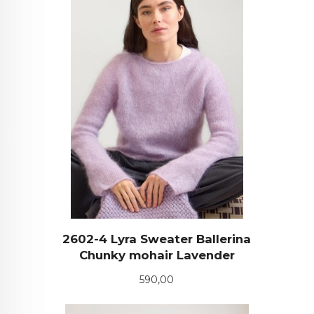
2602-4 Lyra Sweater Ballerina
Chunky mohair Lavender
Pris
590,00