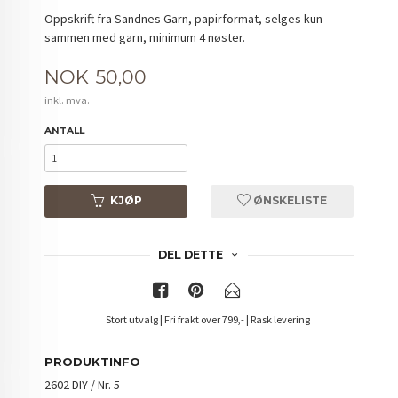
Oppskrift fra Sandnes Garn, papirformat, selges kun
sammen med garn, minimum 4 nøster.
Pris
NOK
50,00
inkl. mva.
ANTALL
KJØP
ØNSKELISTE
DEL DETTE
Stort utvalg | Fri frakt over 799,- | Rask levering
PRODUKTINFO
2602 DIY / Nr. 5