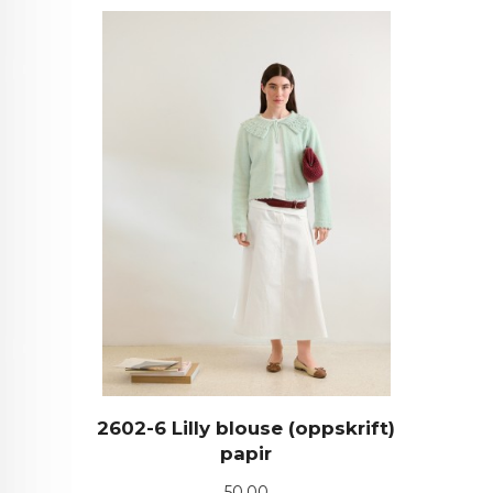
2602-6 Lilly blouse (oppskrift)
papir
Pris
50,00