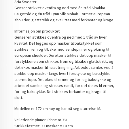
Aria Sweater
Genser strikket ovenfra og ned med én tråd Alpakka
Følgetråd og én tråd Tynn Silk Mohair. Formet european
shoulder, glattstrikk og avsluttet med forkanter og krage.
Informasjon om produktet
Genseren strikkes ovenfra og ned med 1 tråd av hver
kvalitet. Det legges opp masker til bakstykket som
strikkes frem og tilbake med vendepinner og økning til
european shoulder. Deretter strikkes det opp masker til
forstykkene som strikkes frem og tilbake i glattstrikk, og
det økes masker til halsutringning. Arbeidet samles ved å
strikke opp masker langs hvert forstykke og bakstykke
til ermetopp. Det økes til ermer og for- og bakstykke og
arbeidet samles og strikkes rundt, før det deles til ermer,
for- og bakstykke. Det strikkes forkanter og krage til
slutt.
Modellen er 172 cm høy og har på seg størrelse M.
Veiledende pinner: Pinne nr 3½
Strikkefasthet: 22 masker = 10 cm