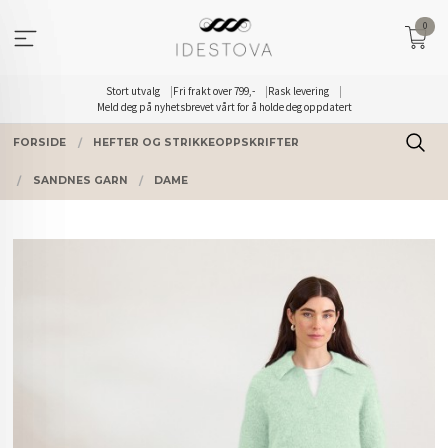
Gå
0
til
innholdet
Stort utvalg
Fri frakt over 799,-
Rask levering
Meld deg på nyhetsbrevet vårt for å holde deg oppdatert
FORSIDE
HEFTER OG STRIKKEOPPSKRIFTER
SANDNES GARN
DAME