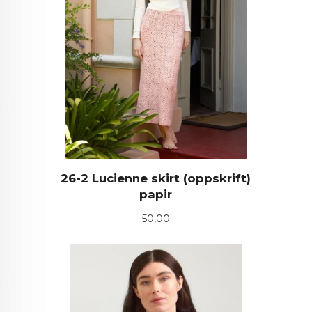
26-2 Lucienne skirt (oppskrift)
papir
Pris
50,00