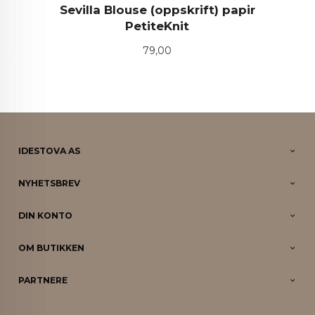
Sevilla Blouse (oppskrift) papir
PetiteKnit
Pris
79,00
IDESTOVA AS
NYHETSBREV
DIN KONTO
OM BUTIKKEN
PARTNERE