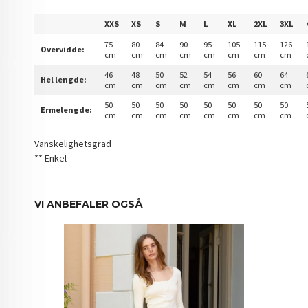
XXS
XS
S
M
L
XL
2XL
3XL
75
80
84
90
95
105
115
126
Overvidde:
cm
cm
cm
cm
cm
cm
cm
cm
46
48
50
52
54
56
60
64
Hel lengde:
cm
cm
cm
cm
cm
cm
cm
cm
50
50
50
50
50
50
50
50
Ermelengde:
cm
cm
cm
cm
cm
cm
cm
cm
Vanskelighetsgrad
** Enkel
VI ANBEFALER OGSÅ