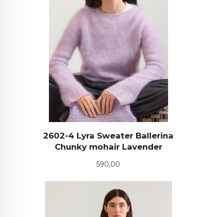
2602-4 Lyra Sweater Ballerina
Chunky mohair Lavender
Pris
590,00