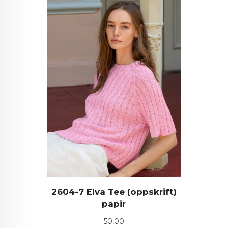
2604-7 Elva Tee (oppskrift)
papir
Pris
50,00