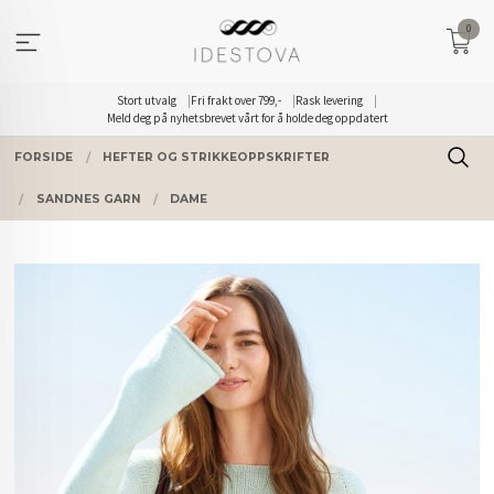
Gå
0
til
innholdet
Stort utvalg
Fri frakt over 799,-
Rask levering
Meld deg på nyhetsbrevet vårt for å holde deg oppdatert
FORSIDE
HEFTER OG STRIKKEOPPSKRIFTER
SANDNES GARN
DAME