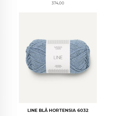
Pris
374,00
LINE BLÅ HORTENSIA 6032