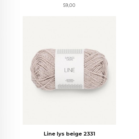
Pris
59,00
Line lys beige 2331