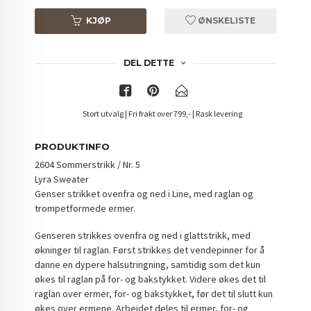
KJØP
ØNSKELISTE
DEL DETTE
Stort utvalg | Fri frakt over 799,- | Rask levering
PRODUKTINFO
2604 Sommerstrikk / Nr. 5
Lyra Sweater
Genser strikket ovenfra og ned i Line, med raglan og
trompetformede ermer.
Genseren strikkes ovenfra og ned i glattstrikk, med
økninger til raglan. Først strikkes det vendepinner for å
danne en dypere halsutringning, samtidig som det kun
økes til raglan på for- og bakstykket. Videre økes det til
raglan over ermer, for- og bakstykket, før det til slutt kun
økes over ermene. Arbeidet deles til ermer, for- og