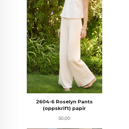
2604-6 Roselyn Pants
(oppskrift) papir
Pris
50,00