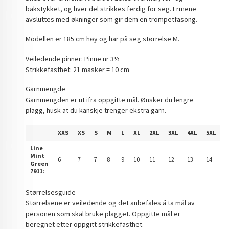
bakstykket, og hver del strikkes ferdig for seg. Ermene
avsluttes med økninger som gir dem en trompetfasong.
Modellen er 185 cm høy og har på seg størrelse M.
Veiledende pinner: Pinne nr 3½
Strikkefasthet: 21 masker = 10 cm
Garnmengde
Garnmengden er ut ifra oppgitte mål. Ønsker du lengre
plagg, husk at du kanskje trenger ekstra garn.
XXS
XS
S
M
L
XL
2XL
3XL
4XL
5XL
Line
Mint
6
7
7
8
9
10
11
12
13
14
Green
7911:
Størrelsesguide
Størrelsene er veiledende og det anbefales å ta mål av
personen som skal bruke plagget. Oppgitte mål er
beregnet etter oppgitt strikkefasthet.