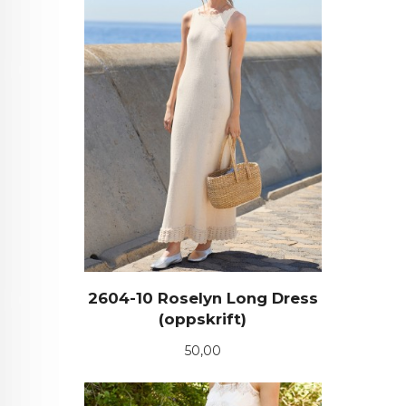
2604-10 Roselyn Long Dress
(oppskrift)
Pris
50,00