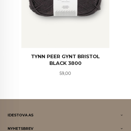
TYNN PEER GYNT BRISTOL
BLACK 3800
Pris
59,00
IDESTOVA AS
NYHETSBREV