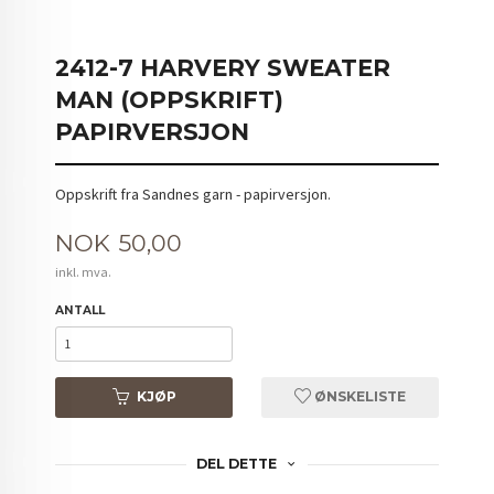
2412-7 HARVERY SWEATER
MAN (OPPSKRIFT)
PAPIRVERSJON
Oppskrift fra Sandnes garn - papirversjon.
Pris
NOK
50,00
inkl. mva.
ANTALL
KJØP
ØNSKELISTE
DEL DETTE