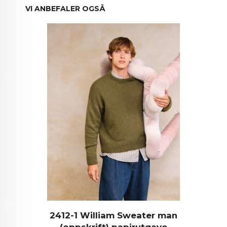
VI ANBEFALER OGSÅ
2412-1 William Sweater man
(oppskrift) papirutgave