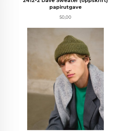
2412-2 Dave Sweater (oppskrift)
papirutgave
Pris
50,00