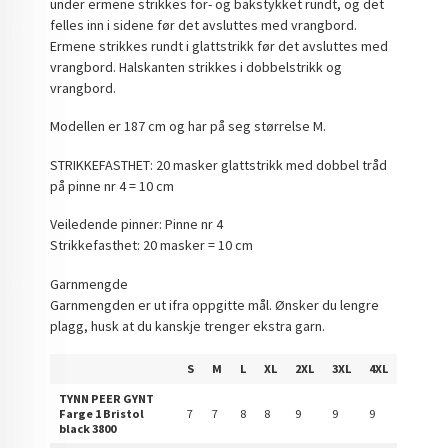
under ermene strikkes for- og bakstykket rundt, og det
felles inn i sidene før det avsluttes med vrangbord.
Ermene strikkes rundt i glattstrikk før det avsluttes med
vrangbord. Halskanten strikkes i dobbelstrikk og
vrangbord.
Modellen er 187 cm og har på seg størrelse M.
STRIKKEFASTHET: 20 masker glattstrikk med dobbel tråd
på pinne nr 4 = 10 cm
Veiledende pinner: Pinne nr 4
Strikkefasthet: 20 masker = 10 cm
Garnmengde
Garnmengden er ut ifra oppgitte mål. Ønsker du lengre
plagg, husk at du kanskje trenger ekstra garn.
S
M
L
XL
2XL
3XL
4XL
TYNN PEER GYNT
Farge 1 Bristol
7
7
8
8
9
9
9
black 3800