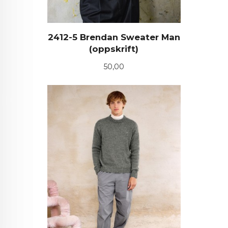
2412-5 Brendan Sweater Man
(oppskrift)
Pris
50,00