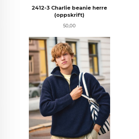
2412-3 Charlie beanie herre
(oppskrift)
Pris
50,00