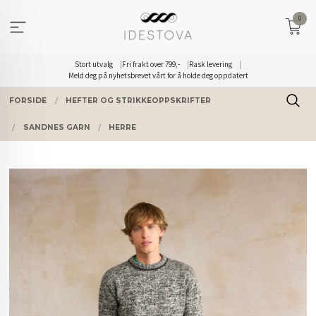
Gå
0
til
innholdet
Stort utvalg
Fri frakt over 799,-
Rask levering
Meld deg på nyhetsbrevet vårt for å holde deg oppdatert
FORSIDE
HEFTER OG STRIKKEOPPSKRIFTER
SANDNES GARN
HERRE