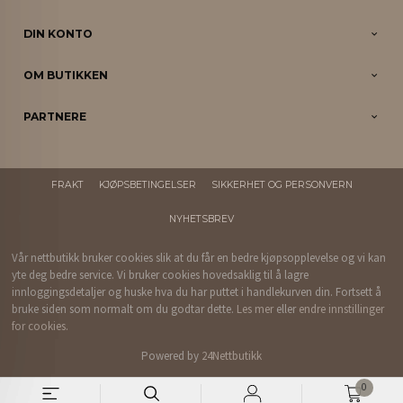
DIN KONTO
OM BUTIKKEN
PARTNERE
FRAKT
KJØPSBETINGELSER
SIKKERHET OG PERSONVERN
NYHETSBREV
Vår nettbutikk bruker cookies slik at du får en bedre kjøpsopplevelse og vi kan
yte deg bedre service. Vi bruker cookies hovedsaklig til å lagre
innloggingsdetaljer og huske hva du har puttet i handlekurven din. Fortsett å
bruke siden som normalt om du godtar dette.
Les mer
eller
endre innstillinger
for cookies.
Powered by
24Nettbutikk
0