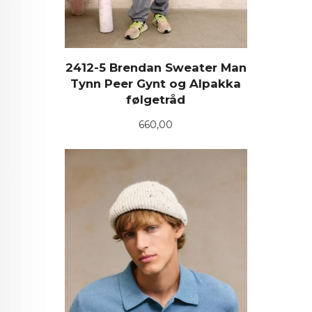
2412-5 Brendan Sweater Man
Tynn Peer Gynt og Alpakka
følgetråd
Pris
660,00