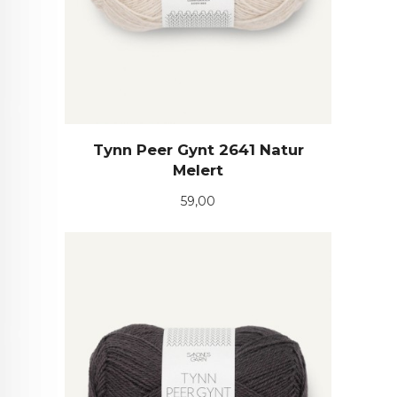
Tynn Peer Gynt 2641 Natur
Melert
Pris
59,00