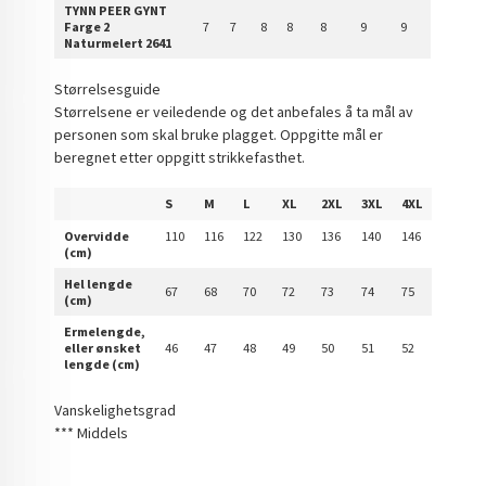
TYNN PEER GYNT
Farge 2
7
7
8
8
8
9
9
Naturmelert 2641
Størrelsesguide
Størrelsene er veiledende og det anbefales å ta mål av
personen som skal bruke plagget. Oppgitte mål er
beregnet etter oppgitt strikkefasthet.
S
M
L
XL
2XL
3XL
4XL
Overvidde
110
116
122
130
136
140
146
(cm)
Hel lengde
67
68
70
72
73
74
75
(cm)
Ermelengde,
eller ønsket
46
47
48
49
50
51
52
lengde (cm)
Vanskelighetsgrad
*** Middels