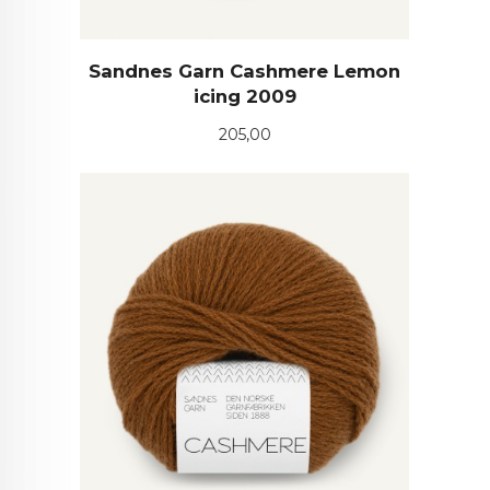
Sandnes Garn Cashmere Lemon
icing 2009
Pris
205,00