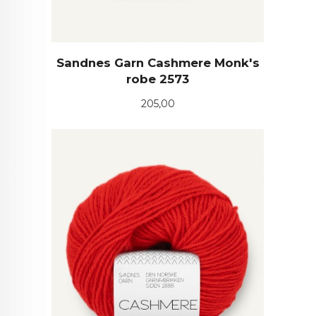
Sandnes Garn Cashmere Monk's
robe 2573
Pris
205,00