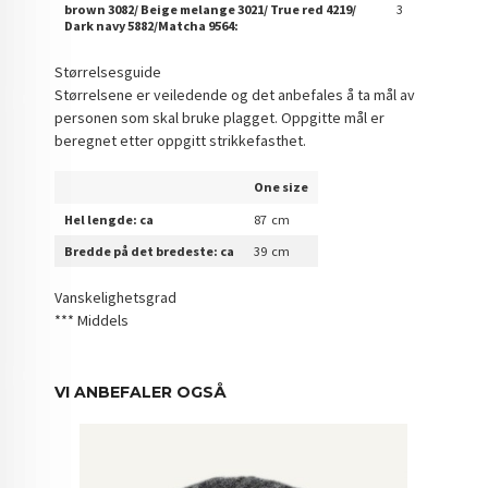
brown 3082/ Beige melange 3021/ True red 4219/
3
Dark navy 5882/Matcha 9564:
Størrelsesguide
Størrelsene er veiledende og det anbefales å ta mål av
personen som skal bruke plagget. Oppgitte mål er
beregnet etter oppgitt strikkefasthet.
One size
Hel lengde: ca
87 cm
Bredde på det bredeste: ca
39 cm
Vanskelighetsgrad
*** Middels
VI ANBEFALER OGSÅ