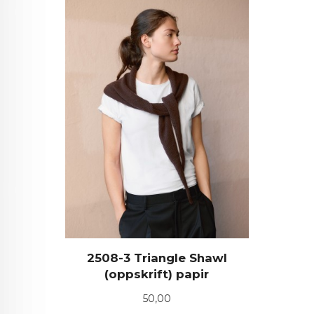
2508-3 Triangle Shawl
(oppskrift) papir
Pris
50,00