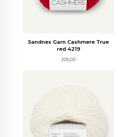
Sandnes Garn Cashmere True
red 4219
Pris
205,00