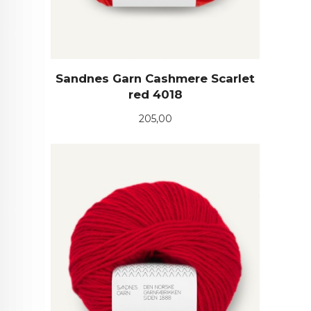
Sandnes Garn Cashmere Scarlet
red 4018
Pris
205,00