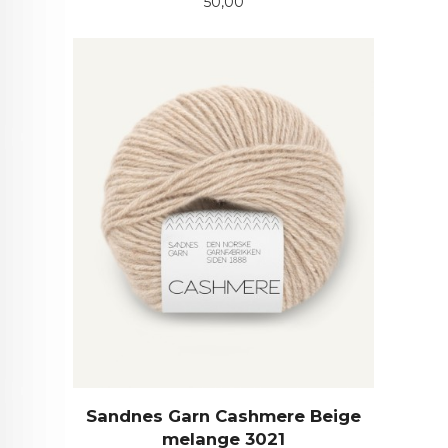
Pris
50,00
Sandnes Garn Cashmere Beige
melange 3021