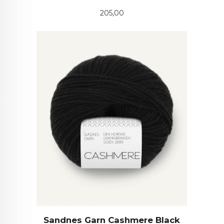
Pris
205,00
Sandnes Garn Cashmere Black