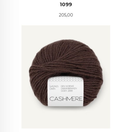
1099
Pris
205,00