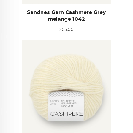
Sandnes Garn Cashmere Grey
melange 1042
Pris
205,00