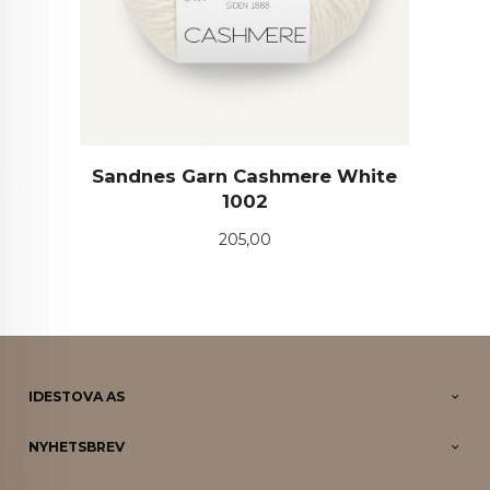
Sandnes Garn Cashmere White
1002
Pris
205,00
IDESTOVA AS
NYHETSBREV