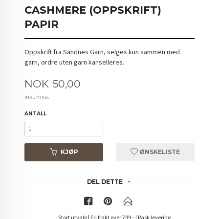
CASHMERE (OPPSKRIFT)
PAPIR
Oppskrift fra Sandnes Garn, selges kun sammen med
garn, ordre uten garn kanselleres.
Pris
NOK
50,00
inkl. mva.
ANTALL
KJØP
ØNSKELISTE
DEL DETTE
Stort utvalg | Fri frakt over 799,- | Rask levering