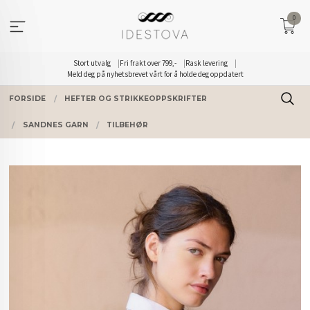
Gå
0
til
innholdet
Stort utvalg
Fri frakt over 799,-
Rask levering
Meld deg på nyhetsbrevet vårt for å holde deg oppdatert
FORSIDE
HEFTER OG STRIKKEOPPSKRIFTER
SANDNES GARN
TILBEHØR