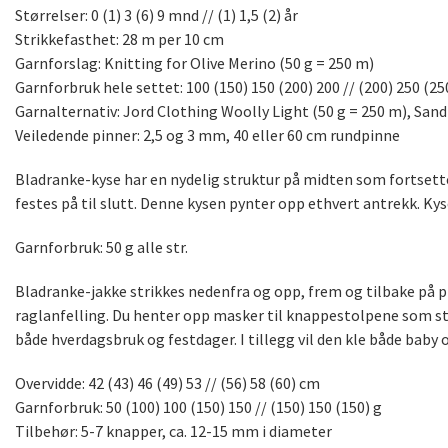
Størrelser: 0 (1) 3 (6) 9 mnd // (1) 1,5 (2) år
Strikkefasthet: 28 m per 10 cm
Garnforslag: Knitting for Olive Merino (50 g = 250 m)
Garnforbruk hele settet: 100 (150) 150 (200) 200 // (200) 250 (25
Garnalternativ: Jord Clothing Woolly Light (50 g = 250 m), Sand
Veiledende pinner: 2,5 og 3 mm, 40 eller 60 cm rundpinne
Bladranke-kyse har en nydelig struktur på midten som fortsette
festes på til slutt. Denne kysen pynter opp ethvert antrekk. Kysen
Garnforbruk: 50 g alle str.
Bladranke-jakke strikkes nedenfra og opp, frem og tilbake på pi
raglanfelling. Du henter opp masker til knappestolpene som stri
både hverdagsbruk og festdager. I tillegg vil den kle både baby 
Overvidde: 42 (43) 46 (49) 53 // (56) 58 (60) cm
Garnforbruk: 50 (100) 100 (150) 150 // (150) 150 (150) g
Tilbehør: 5-7 knapper, ca. 12-15 mm i diameter