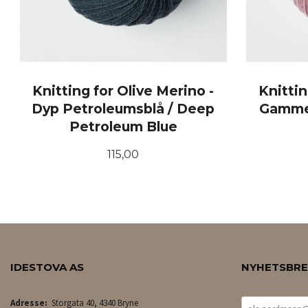
Knitting for Olive Merino -
Knittin
Dyp Petroleumsblå / Deep
Gammel
Petroleum Blue
Pris
115,00
KJØP
IDESTOVA AS
NYHETSBR
Adresse:
Storgata 40, 4340 Bryne