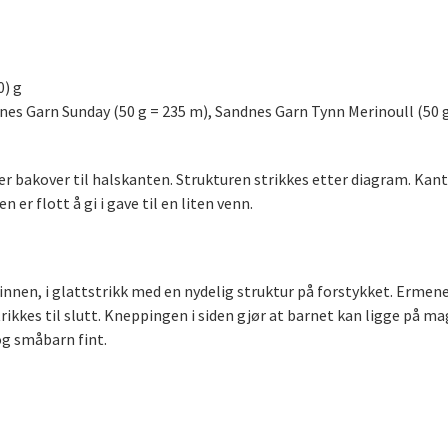
0) g
nes Garn Sunday (50 g = 235 m), Sandnes Garn Tynn Merinoull (50 g
r bakover til halskanten. Strukturen strikkes etter diagram. Kant
 er flott å gi i gave til en liten venn.
nnen, i glattstrikk med en nydelig struktur på forstykket. Ermene
kkes til slutt. Kneppingen i siden gjør at barnet kan ligge på ma
og småbarn fint.