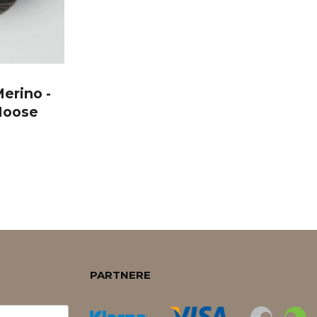
Merino -
Moose
PARTNERE