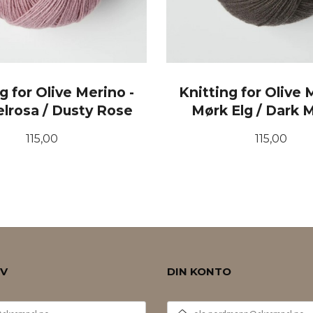
g for Olive Merino -
Knitting for Olive 
rosa / Dusty Rose
Mørk Elg / Dark 
Pris
Pris
115,00
115,00
KJØP
KJØP
EV
DIN KONTO
E-