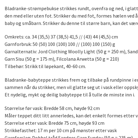
Bladranke-strømpebukse strikkes rundt, ovenfra og ned, i glatts
den med eller uten fot. Strikker du med fot, formes hælen ved å
baby og småbarn. Strikker du denne til større barn, kan det være
Omkrets: ca. 34 (35,5) 37 (38,5) 41,5 // (43) 44 (45,5) cm
Garnforbruk: 50 (50) 100 (100) 100 // (100) 100 (150) g
Garnalternativ: Jord Clothing Woolly Light (50 g = 250 m), San
Garn Sisu (50 g = 175 m), Filcolana Arwetta (50 g = 210)
Tilbehør: Strikk til løpekant, 40-60 cm.
Bladranke-babyteppe strikkes frem og tilbake på rundpinne i en
sammen når du strikker, men vil glatte seg ut i vask eller oppsk
Et nydelig, mykt og deilig babyteppe til å tulle de minste inn i.
Størrelse før vask: Bredde 58 cm, høyde 92 cm
Måler teppet ditt litt annerledes, kan det enkelt formes etter v
Størrelse etter vask: Bredde 75 cm, høyde 93 cm
Strikkefasthet: 17 m per 10 cm på mønster etter vask
Garnforslag: Dobbel tråd Sandnes Garn Sunday (50 g = 235 m)