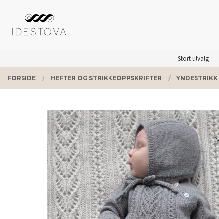
Gå
Lukk
PRODUKTER
til
innholdet
Stort utvalg
FORSIDE
HEFTER OG STRIKKEOPPSKRIFTER
YNDESTRIKK