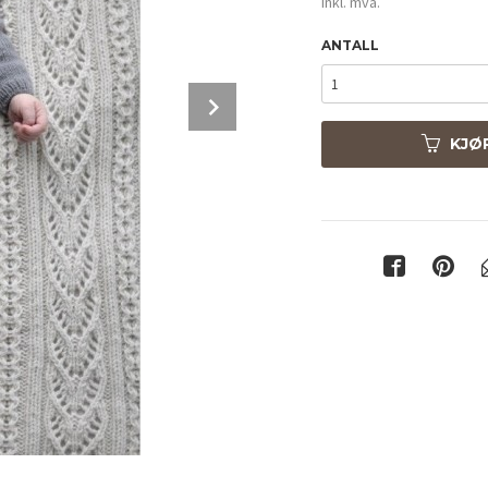
inkl. mva.
ANTALL
Next
KJØ