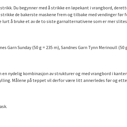
trikk. Du begynner med å strikke en løpekant i vrangbord, deretter
 strikke de bakerste maskene frem og tilbake med vendinger før fot
 lurt å bruke et av de to siste garnalternativene som er mer slites
dnes Garn Sunday (50 g = 235 m), Sandnes Garn Tynn Merinoull (50 
 en nydelig kombinasjon av strukturer og med vrangbord i kantene
ylling. Målene på teppet vil derfor være litt annerledes før og et
ask.