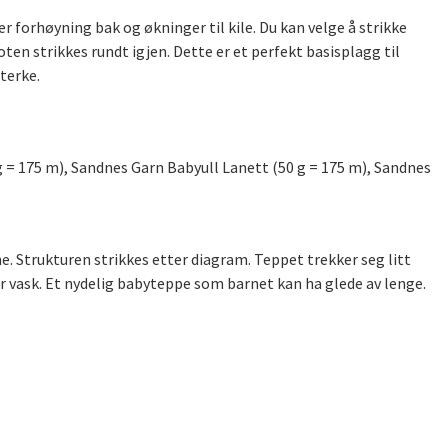
 forhøyning bak og økninger til kile. Du kan velge å strikke
en strikkes rundt igjen. Dette er et perfekt basisplagg til
terke.
g = 175 m), Sandnes Garn Babyull Lanett (50 g = 175 m), Sandnes
. Strukturen strikkes etter diagram. Teppet trekker seg litt
ter vask. Et nydelig babyteppe som barnet kan ha glede av lenge.