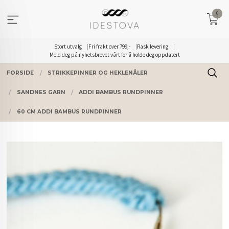
Gå
0
til
innholdet
Stort utvalg
Fri frakt over 799,-
Rask levering
Meld deg på nyhetsbrevet vårt for å holde deg oppdatert
FORSIDE
STRIKKEPINNER OG HEKLENÅLER
SANDNES GARN
ADDI BAMBUS RUNDPINNER
60 CM ADDI BAMBUS RUNDPINNER