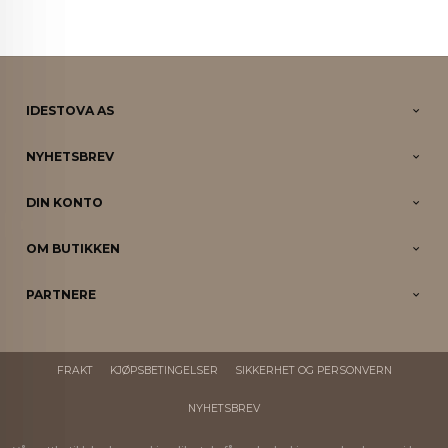
IDESTOVA AS
NYHETSBREV
DIN KONTO
OM BUTIKKEN
PARTNERE
FRAKT
KJØPSBETINGELSER
SIKKERHET OG PERSONVERN
NYHETSBREV