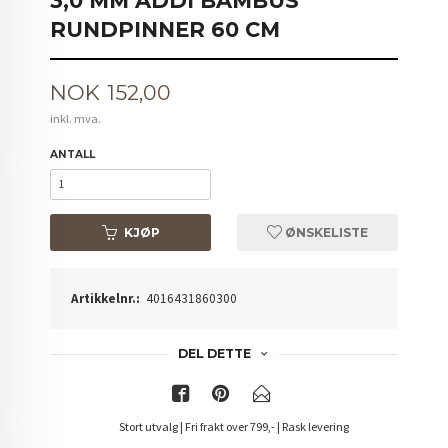
3,0 MM ADDI BAMBUS
RUNDPINNER 60 CM
Pris
NOK
152,00
inkl. mva.
ANTALL
KJØP
ØNSKELISTE
Artikkelnr.:
4016431860300
DEL DETTE
Stort utvalg | Fri frakt over 799,- | Rask levering