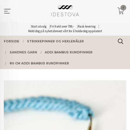
Gå
0
til
innholdet
Stort utvalg
Fri frakt over 799,-
Rask levering
Meld deg på nyhetsbrevet vårt for å holde deg oppdatert
FORSIDE
STRIKKEPINNER OG HEKLENÅLER
SANDNES GARN
ADDI BAMBUS RUNDPINNER
80 CM ADDI BAMBUS RUNDPINNER