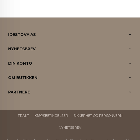
IDESTOVA AS
NYHETSBREV
DIN KONTO
OM BUTIKKEN
PARTNERE
FRAKT
KJØPSBETINGELSER
SIKKERHET OG PERSONVERN
NYHETSBREV