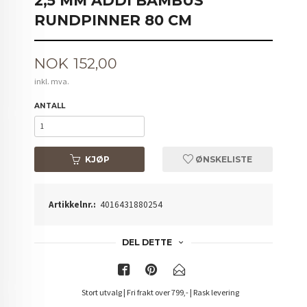
2,5 MM ADDI BAMBUS
RUNDPINNER 80 CM
Pris
NOK
152,00
inkl. mva.
ANTALL
KJØP
ØNSKELISTE
Artikkelnr.:
4016431880254
DEL DETTE
Stort utvalg | Fri frakt over 799,- | Rask levering