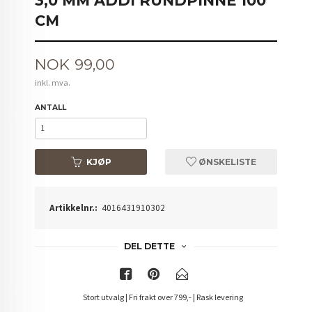
3,0 MM ADDI RUNDPINNE 100
CM
Pris
NOK
99,00
inkl. mva.
ANTALL
KJØP
ØNSKELISTE
Artikkelnr.:
4016431910302
DEL DETTE
Stort utvalg | Fri frakt over 799,- | Rask levering