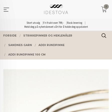
Gå
0
til
innholdet
Stort utvalg
Fri frakt over 799,-
Rask levering
Meld deg på nyhetsbrevet vårt for å holde deg oppdatert
FORSIDE
STRIKKEPINNER OG HEKLENÅLER
SANDNES GARN
ADDI RUNDPINNE
ADDI RUNDPINNE 100 CM