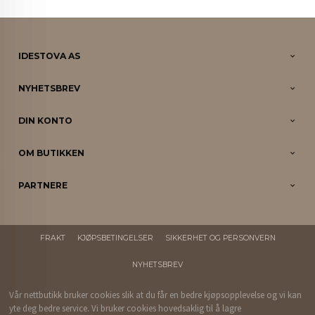
IDESTOVA AS
NYHETSBREV
DIN KONTO
OM BUTIKKEN
PARTNERE
FRAKT
KJØPSBETINGELSER
SIKKERHET OG PERSONVERN
NYHETSBREV
Vår nettbutikk bruker cookies slik at du får en bedre kjøpsopplevelse og vi kan
yte deg bedre service. Vi bruker cookies hovedsaklig til å lagre