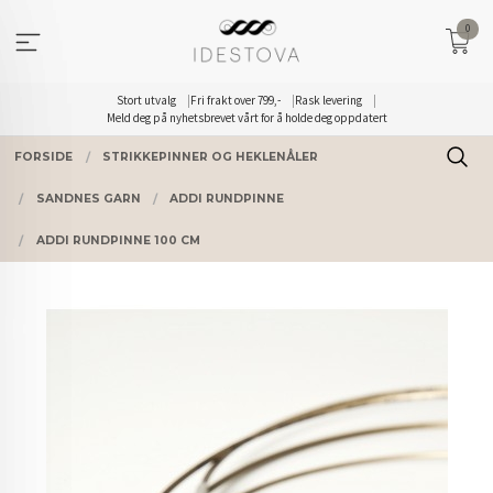
Gå
0
til
innholdet
Stort utvalg
Fri frakt over 799,-
Rask levering
Meld deg på nyhetsbrevet vårt for å holde deg oppdatert
FORSIDE
STRIKKEPINNER OG HEKLENÅLER
SANDNES GARN
ADDI RUNDPINNE
ADDI RUNDPINNE 100 CM