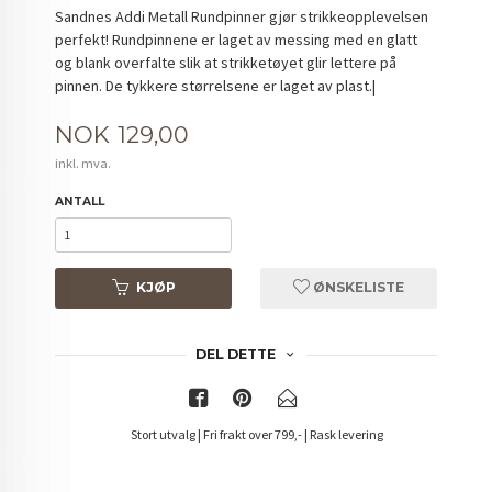
Sandnes Addi Metall Rundpinner gjør strikkeopplevelsen
perfekt! Rundpinnene er laget av messing med en glatt
og blank overfalte slik at strikketøyet glir lettere på
pinnen. De tykkere størrelsene er laget av plast.|
Pris
NOK
129,00
inkl. mva.
ANTALL
KJØP
ØNSKELISTE
DEL DETTE
Stort utvalg | Fri frakt over 799,- | Rask levering