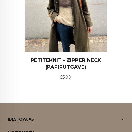
PETITEKNIT - ZIPPER NECK
(PAPIRUTGAVE)
Pris
55,00
IDESTOVA AS