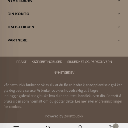
NYHETSBREV
DIN KONTO
OM BUTIKKEN
PARTNERE
FRAKT
KJØPSBETINGELSER
SIKKERHET OG PERSONVERN
NYHETSBREV
Vår nettbutikk bruker cookies slik at du får en bedre kjøpsopplevelse og vi kan
yte deg bedre service. Vi bruker cookies hovedsaklig til å lagre
innloggingsdetaljer og huske hva du har puttet i handlekurven din. Fortsett å
bruke siden som normalt om du godtar dette.
Les mer
eller
endre innstillinger
for cookies.
Powered by
24Nettbutikk
0