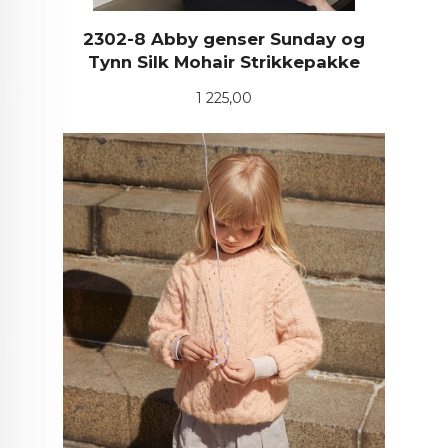
2302-8 Abby genser Sunday og
Tynn Silk Mohair Strikkepakke
Pris
1 225,00