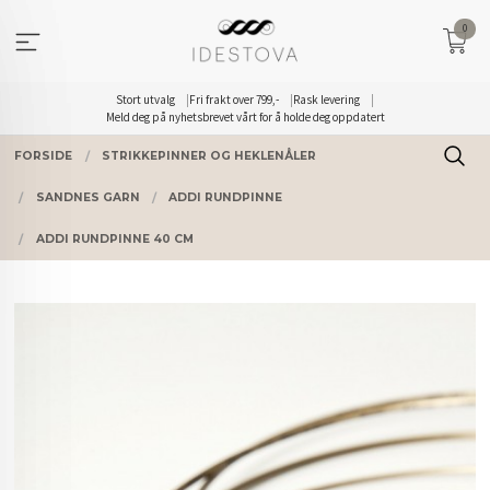
Gå
0
til
innholdet
Stort utvalg
Fri frakt over 799,-
Rask levering
Meld deg på nyhetsbrevet vårt for å holde deg oppdatert
FORSIDE
STRIKKEPINNER OG HEKLENÅLER
SANDNES GARN
ADDI RUNDPINNE
ADDI RUNDPINNE 40 CM