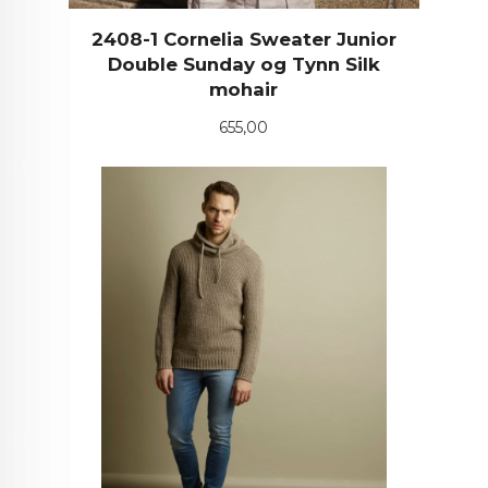
2408-1 Cornelia Sweater Junior
Double Sunday og Tynn Silk
mohair
Pris
655,00