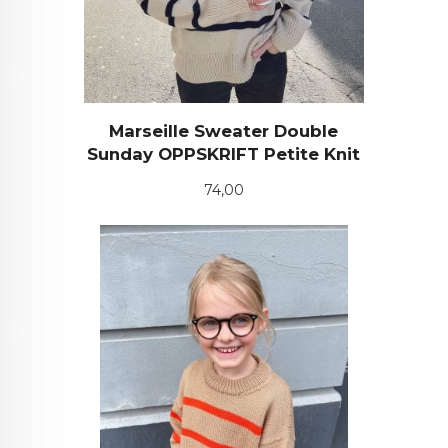
Marseille Sweater Double
Sunday OPPSKRIFT Petite Knit
Pris
74,00