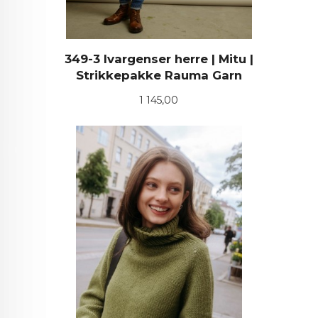
349-3 Ivargenser herre | Mitu |
Strikkepakke Rauma Garn
Pris
1 145,00