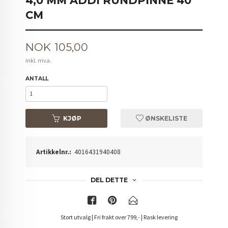
4,0 MM ADDI RUNDPINNE 40
CM
Pris
NOK
105,00
inkl. mva.
ANTALL
KJØP
ØNSKELISTE
Artikkelnr.:
4016431940408
DEL DETTE
Stort utvalg | Fri frakt over 799,- | Rask levering