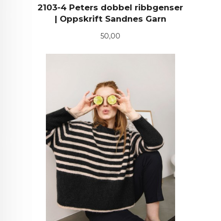
2103-4 Peters dobbel ribbgenser
| Oppskrift Sandnes Garn
Pris
50,00