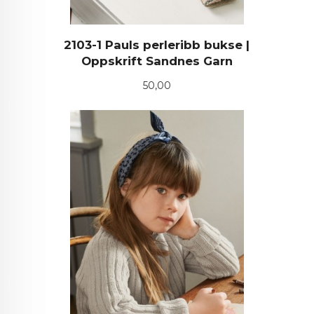
2103-1 Pauls perleribb bukse |
Oppskrift Sandnes Garn
Pris
50,00