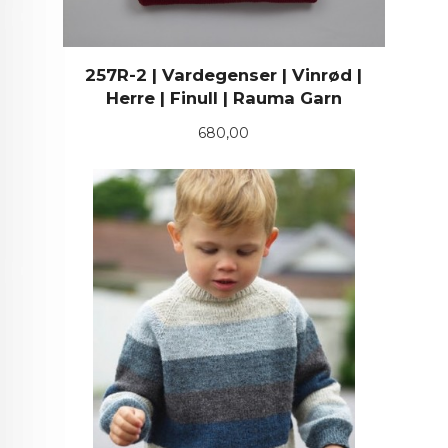
257R-2 | Vardegenser | Vinrød |
Herre | Finull | Rauma Garn
Pris
680,00