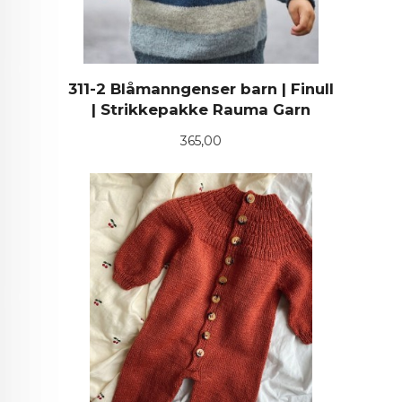
311-2 Blåmanngenser barn | Finull
| Strikkepakke Rauma Garn
Pris
365,00