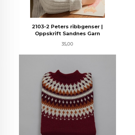
2103-2 Peters ribbgenser |
Oppskrift Sandnes Garn
Pris
35,00