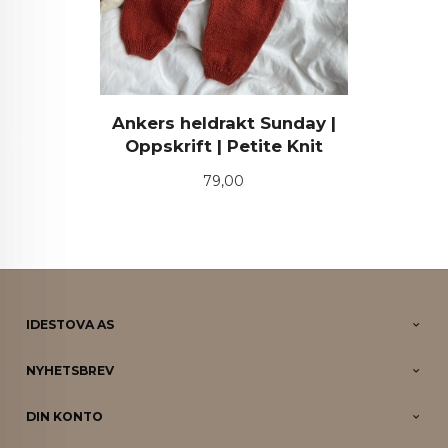
Ankers heldrakt Sunday |
Oppskrift | Petite Knit
Pris
79,00
IDESTOVA AS
NYHETSBREV
DIN KONTO