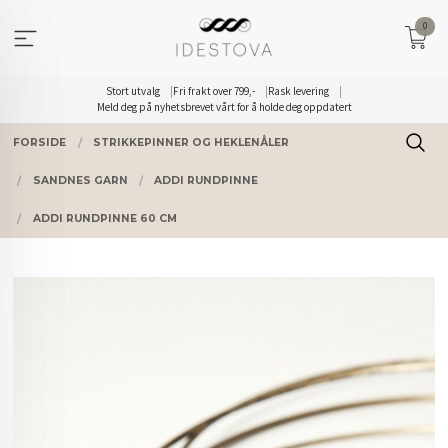
Gå
0
til
innholdet
Stort utvalg
Fri frakt over 799,-
Rask levering
Meld deg på nyhetsbrevet vårt for å holde deg oppdatert
FORSIDE
STRIKKEPINNER OG HEKLENÅLER
SANDNES GARN
ADDI RUNDPINNE
ADDI RUNDPINNE 60 CM