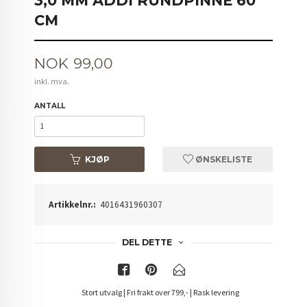
3,0 MM ADDI RUNDPINNE 60
CM
Pris
NOK
99,00
inkl. mva.
ANTALL
KJØP
ØNSKELISTE
Artikkelnr.:
4016431960307
DEL DETTE
Stort utvalg | Fri frakt over 799,- | Rask levering