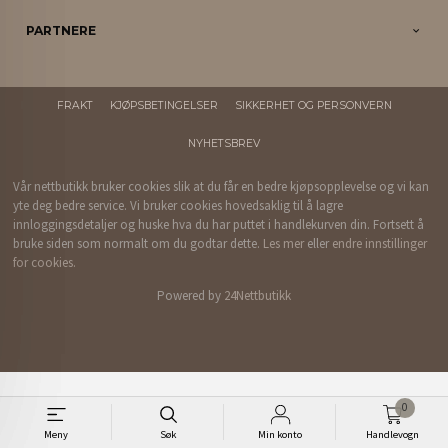
PARTNERE
FRAKT
KJØPSBETINGELSER
SIKKERHET OG PERSONVERN
NYHETSBREV
Vår nettbutikk bruker cookies slik at du får en bedre kjøpsopplevelse og vi kan
yte deg bedre service. Vi bruker cookies hovedsaklig til å lagre
innloggingsdetaljer og huske hva du har puttet i handlekurven din. Fortsett å
bruke siden som normalt om du godtar dette.
Les mer
eller
endre innstillinger
for cookies.
Powered by
24Nettbutikk
0
Meny
Søk
Min konto
Handlevogn