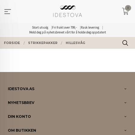
Gå
0
til
innholdet
Stort utvalg
Fri frakt over 799,-
Rask levering
Meld deg på nyhetsbrevet vårt for å holde deg oppdatert
FORSIDE
STRIKKEPAKKER
HILLESVÅG
IDESTOVA AS
NYHETSBREV
DIN KONTO
OM BUTIKKEN