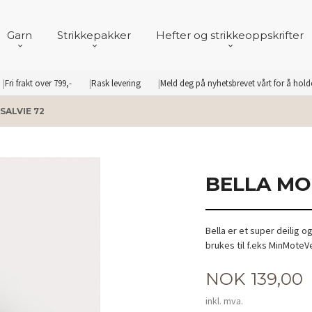
Garn
Strikkepakker
Hefter og strikkeoppskrifter
Fri frakt over 799,-
Rask levering
Meld deg på nyhetsbrevet vårt for å hol
SALVIE 72
BELLA MO
Bella er et super deilig 
brukes til f.eks MinMote
Pris
NOK
139,00
inkl. mva.