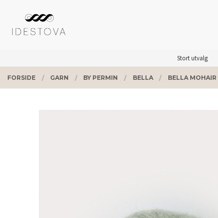
Gå
Lukk
PRODUKTER
til
innholdet
Stort utvalg
FORSIDE
GARN
BY PERMIN
BELLA
BELLA MOHAIR 