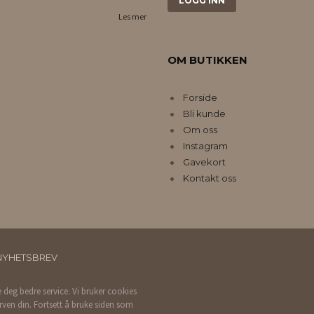
Les mer
OM BUTIKKEN
Forside
Bli kunde
Om oss
Instagram
Gavekort
Kontakt oss
NYHETSBREV
e deg bedre service. Vi bruker cookies
rven din. Fortsett å bruke siden som