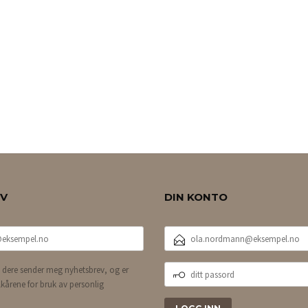
EV
DIN KONTO
E-
POSTADRESSE
DITT
 dere sender meg nyhetsbrev, og er
PASSORD
lkårene for bruk av personlig