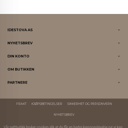
IDESTOVA AS
NYHETSBREV
DIN KONTO
OM BUTIKKEN
PARTNERE
FRAKT
KJØPSBETINGELSER
SIKKERHET OG PERSONVERN
NYHETSBREV
Vår nettbutikk bruker cookies slik at du får en bedre kjøpsopplevelse og vi kan