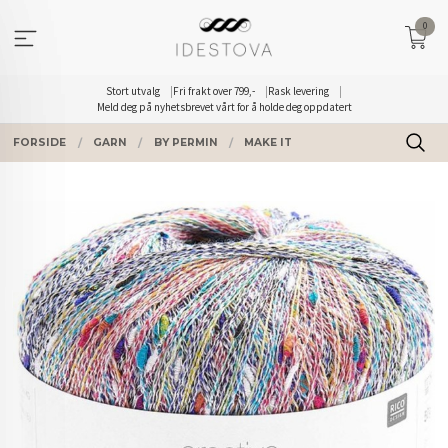
Gå
0
til
innholdet
Stort utvalg
Fri frakt over 799,-
Rask levering
Meld deg på nyhetsbrevet vårt for å holde deg oppdatert
FORSIDE
GARN
BY PERMIN
MAKE IT