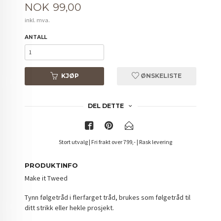
Pris
NOK
99,00
inkl. mva.
ANTALL
KJØP
ØNSKELISTE
DEL DETTE
Stort utvalg | Fri frakt over 799,- | Rask levering
PRODUKTINFO
Make it Tweed
Tynn følgetråd i flerfarget tråd, brukes som følgetråd til
ditt strikk eller hekle prosjekt.