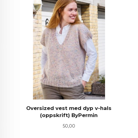
Oversized vest med dyp v-hals
(oppskrift) ByPermin
Pris
50,00