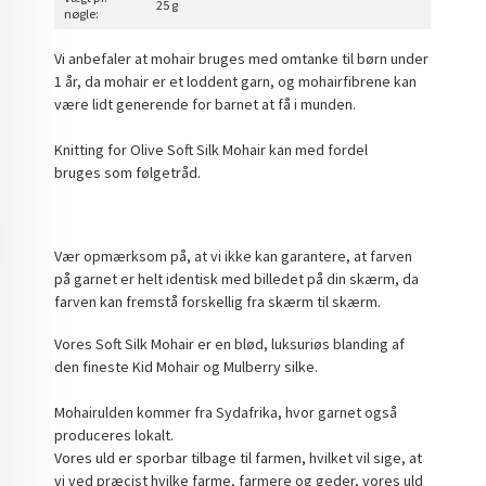
25 g
nøgle:
Vi anbefaler at mohair bruges med omtanke til børn under
1 år, da mohair er et loddent garn, og mohairfibrene kan
være lidt generende for barnet at få i munden.
Knitting for Olive Soft Silk Mohair kan med fordel
bruges som følgetråd.
Vær opmærksom på, at vi ikke kan garantere, at farven
på garnet er helt identisk med billedet på din skærm, da
farven kan fremstå forskellig fra skærm til skærm.
Vores Soft Silk Mohair er en blød, luksuriøs blanding af
den fineste Kid Mohair og Mulberry silke.
Mohairulden kommer fra Sydafrika, hvor garnet også
produceres lokalt.
Vores uld er sporbar tilbage til farmen, hvilket vil sige, at
vi ved præcist hvilke farme, farmere og geder, vores uld