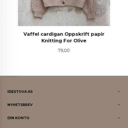
Vaffel cardigan Oppskrift papir
Knitting For Olive
Pris
79,00
IDESTOVA AS
NYHETSBREV
DIN KONTO