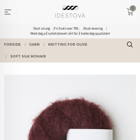
Gå
0
til
innholdet
Stort utvalg
Fri frakt over 799,-
Rask levering
Meld deg på nyhetsbrevet vårt for å holde deg oppdatert
FORSIDE
GARN
KNITTING FOR OLIVE
SOFT SILK MOHAIR