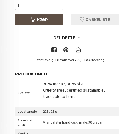
KJØP
ØNSKELISTE
DEL DETTE
Stort utvalg | Fri frakt over 799,- | Rask levering
PRODUKTINFO
70 % mohair, 30 % silk.
Cruelty free, certified sustainable,
Kvalitet:
traceable to farm.
Løbelængde:
225 / 25 g
Anbefalet
Vi anbefaler håndvask, maks 30 grader
vask:
Vægt pr.