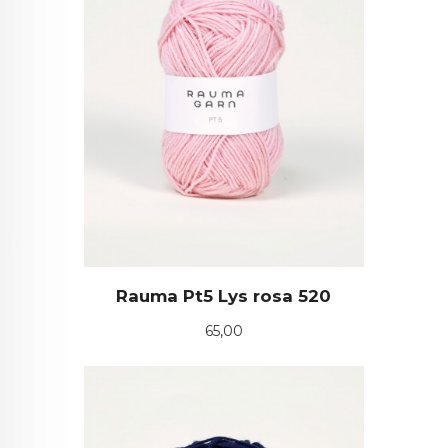
Rauma Pt5 Lys rosa 520
Pris
65,00