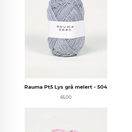
Rauma Pt5 Lys grå melert - 504
Pris
65,00