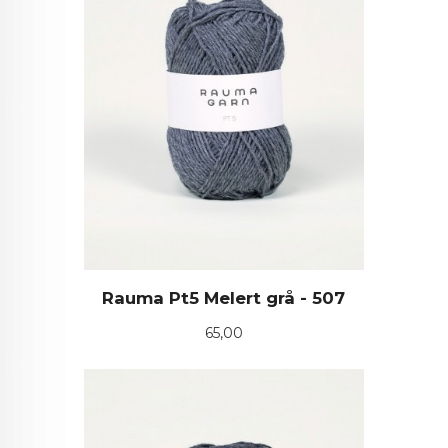
Rauma Pt5 Melert grå - 507
Pris
65,00