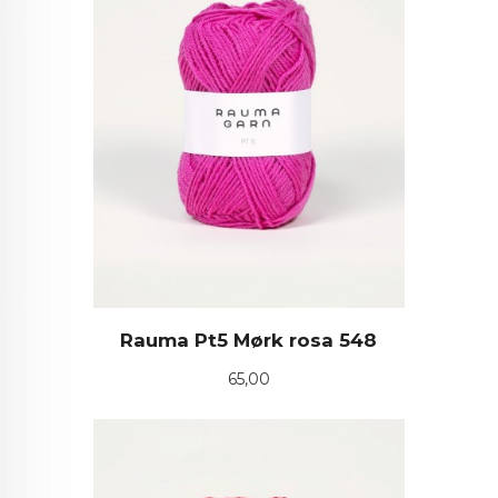
Rauma Pt5 Mørk rosa 548
Pris
65,00