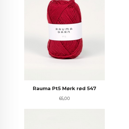
Rauma Pt5 Mørk rød 547
Pris
65,00