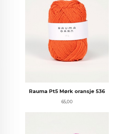
Rauma Pt5 Mørk oransje 536
Pris
65,00