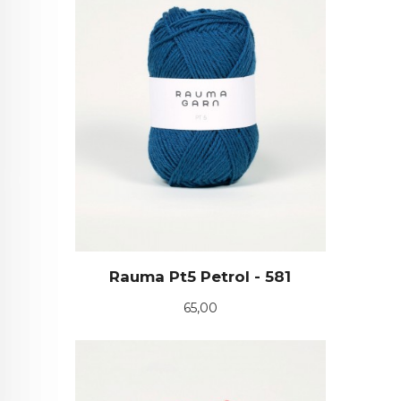
Rauma Pt5 Petrol - 581
Pris
65,00