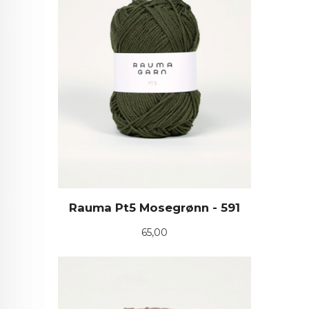
Rauma Pt5 Mosegrønn - 591
Pris
65,00