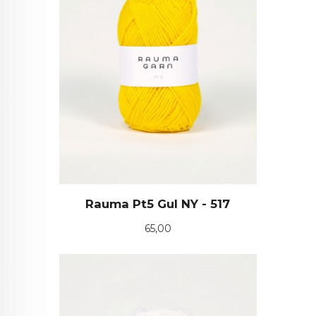
Rauma Pt5 Gul NY - 517
Pris
65,00