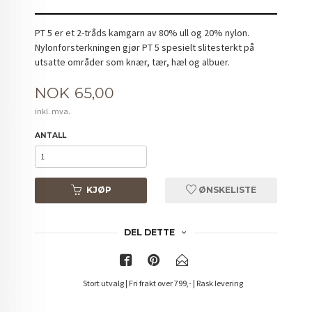
PT 5 er et 2-tråds kamgarn av 80% ull og 20% nylon.
Nylonforsterkningen gjør PT 5 spesielt slitesterkt på
utsatte områder som knær, tær, hæl og albuer.
Pris
NOK
65,00
inkl. mva.
ANTALL
KJØP
ØNSKELISTE
DEL DETTE
Stort utvalg | Fri frakt over 799,- | Rask levering