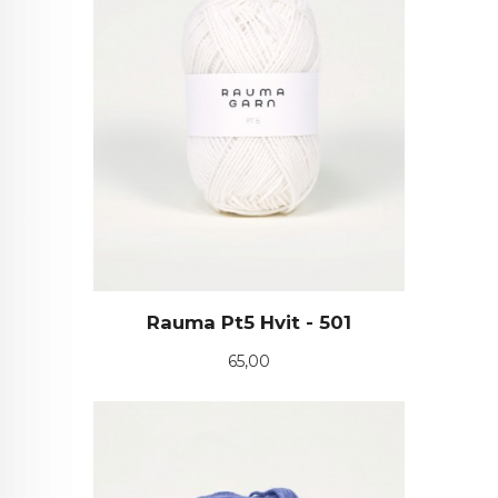
Rauma Pt5 Hvit - 501
Pris
65,00