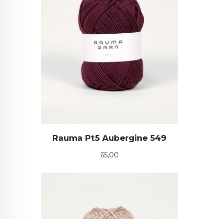
Rauma Pt5 Aubergine 549
Pris
65,00