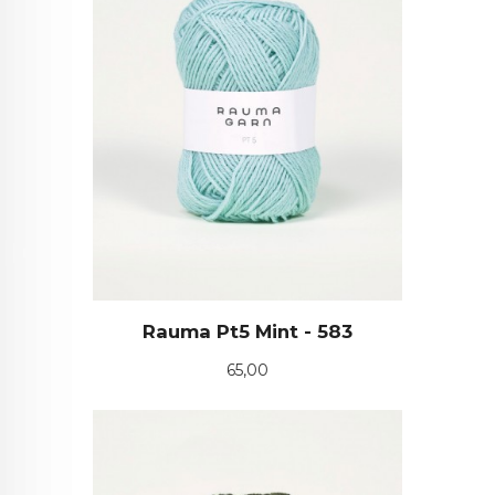
Rauma Pt5 Mint - 583
Pris
65,00