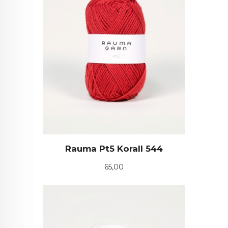
Rauma Pt5 Korall 544
Pris
65,00