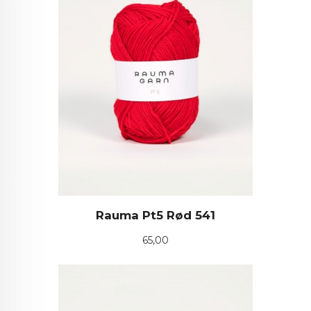
Rauma Pt5 Rød 541
Pris
65,00