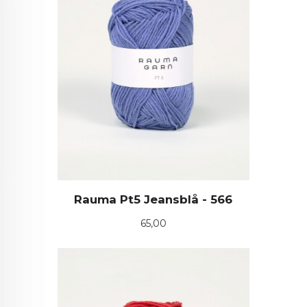
Rauma Pt5 Jeansblå - 566
Pris
65,00