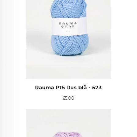
Rauma Pt5 Dus blå - 523
Pris
65,00