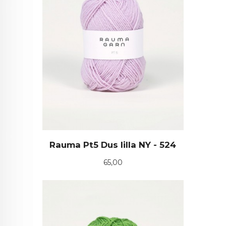
Rauma Pt5 Dus lilla NY - 524
Pris
65,00