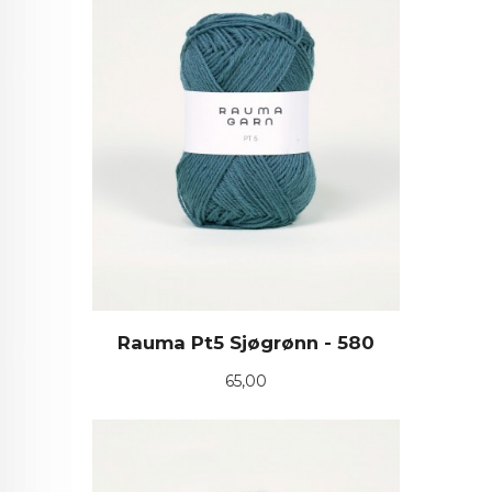
Rauma Pt5 Sjøgrønn - 580
Pris
65,00