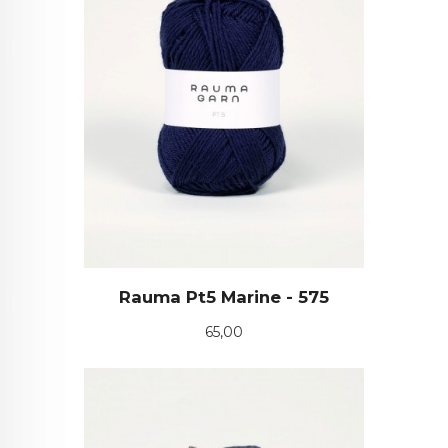
Rauma Pt5 Marine - 575
Pris
65,00