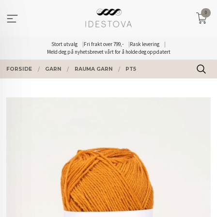
Gå
0
til
innholdet
Stort utvalg
Fri frakt over 799,-
Rask levering
Meld deg på nyhetsbrevet vårt for å holde deg oppdatert
FORSIDE
GARN
RAUMA GARN
PT5