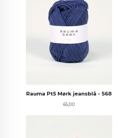
Rauma Pt5 Mørk jeansblå - 568
Pris
65,00