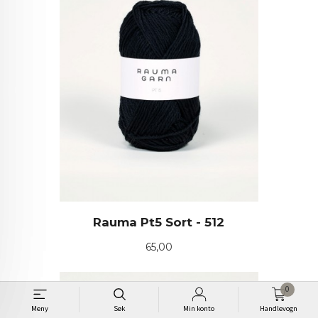
Rauma Pt5 Sort - 512
Pris
65,00
0
Meny
Søk
Min konto
Handlevogn