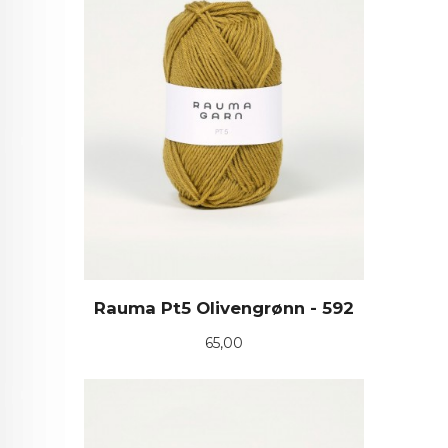
Rauma Pt5 Olivengrønn - 592
Pris
65,00