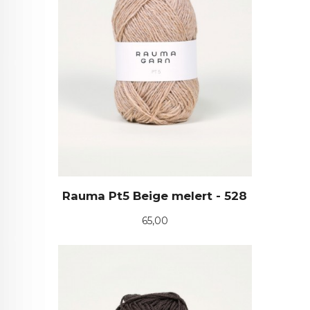
Rauma Pt5 Beige melert - 528
Pris
65,00