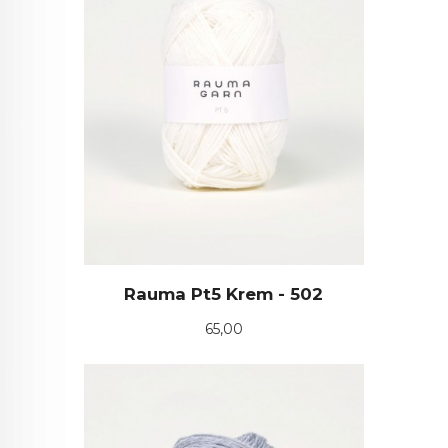
Rauma Pt5 Krem - 502
Pris
65,00