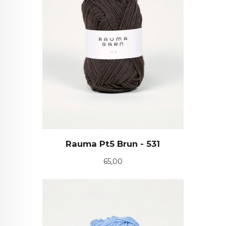
Rauma Pt5 Brun - 531
Pris
65,00