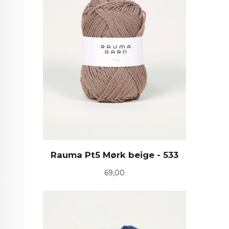
Rauma Pt5 Mørk beige - 533
Pris
69,00