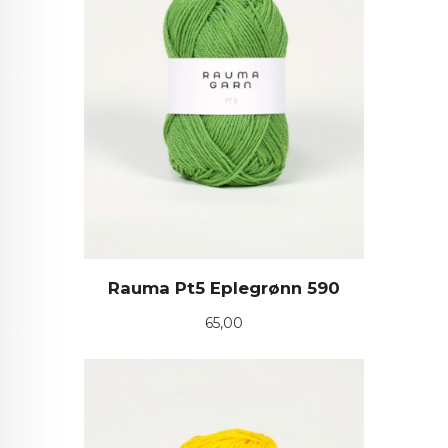
Rauma Pt5 Eplegrønn 590
Pris
65,00